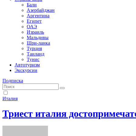
Бали
Азербайджан
Аргентина
Египет
ОАЭ
Израиль
Мальдивы
Шри-ланка
Турция
Таиланд
Тунис
Автотуризм
Экскурсии
Подписка
Италия
Триест италия достопримечат