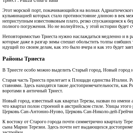
Триест . Piazza Unità d’Italia
Этот морской порт, покачивающийся на волнах Адриатического
кульминацией которых стало противостояние длиною в век меж
неприступным известняковым плато, резко спускающимся к бе
полного погружения. Но не волнуйтесь, у этой истории будет 
Неповторимостью Триеста нужно наслаждаться медленно и в ра
которые даже в разгар зимы спешат обольстить толпы озябших т
идущий по своим делам, как это было вчера и как это будет завт
Районы Триеста
В Триесте особо можно выделить Старый город, Новый город 
Старая часть Триеста прилегает к Площади единства Италии.
ставнями. Здесь находятся такие достопримечательности, как Р
воротами в античный Триест.
Новый город, известный как квартал Терезы, назван по имени
что квартал полон строений в австрийском стиле. Улицы этого
Церковь Сан-Антонио-Нуово, Церковь Сан-Николо-дей-Грейчи 
К востоку от Старого города почти симметрично кварталу Тере
сына Марии Терезии. Здесь почти нет выдающихся достопримеч
застройки.