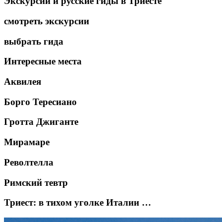
Экскурсии и русские гиды в Триесте
смотреть экскурсии
выбрать гида
Интересные места
Аквилея
Борго Тересиано
Гротта Джиганте
Мирамаре
Револтелла
Римский тевтр
Триест: в тихом уголке Италии …