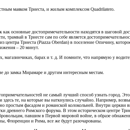
тным маяком Триеста, и жилым комплексом Quadrilatero.
 как основные достопримечательности находятся в шаговой досту
ти, трамвай в Триесте сам по себе является достопримечательно
из центра Триеста (Piazza Oberdan) в поселение Опичину, котор
вижения – 20 минут.
х, магазинчиках, барах и т. д. И помните, что напрямую у води
ние до замка Мирамаре и другим интересным местам.
топримечательностей не самый лучший способ узнать город. Это,
и здесь те, на которые вы наткнулись случайно. Например, во
ьно простым фасадом и романской колокольней. Внутри церкви
ки древнего Римского форума. В этом историческом центре Три
бровольцам, павшим в Первой мировой войне, в образе обнажен
ны, Флоренции и Рима, все же будут разочарованы.