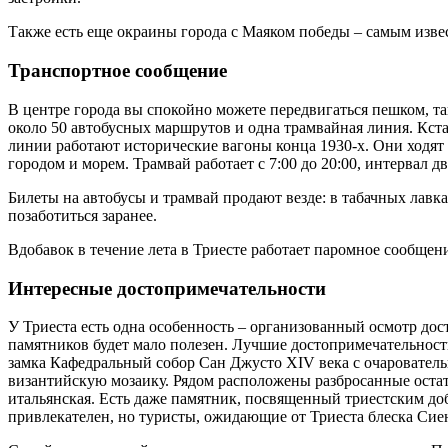
Также есть еще окраины города с Маяком победы – самым извес
Транспортное сообщение
В центре города вы спокойно можете передвигаться пешком, так
около 50 автобусных маршрутов и одна трамвайная линия. Кста
линии работают исторические вагоны конца 1930-х. Они ходят 
городом и морем. Трамвай работает с 7:00 до 20:00, интервал д
Билеты на автобусы и трамвай продают везде: в табачных лавка
позаботиться заранее.
Вдобавок в течение лета в Триесте работает паромное сообще
Интересные достопримечательности
У Триеста есть одна особенность – организованный осмотр дос
памятников будет мало полезен. Лучшие достопримечательност
замка Кафедральный собор Сан Джусто XIV века с очаровател
византийскую мозаику. Рядом расположены разбросанные остат
итальянская. Есть даже памятник, посвященный триестским до
привлекателен, но туристы, ожидающие от Триеста блеска Сие