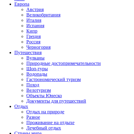
Европа
Австрия
Великобритания
Италия
Испания
Кипр
Греция
Россия
Черногория
Путешествия
Вулканы
Природные достопримечательности
Шоп-туры
Водопады
Гастрономический туризм
Поход
Велотуризм
Объекты Юнеско
Документы для путешествий
Отдых
Отдых на природе
Разное
Проживание на отдыхе
Лечебный отдых
Страны мира