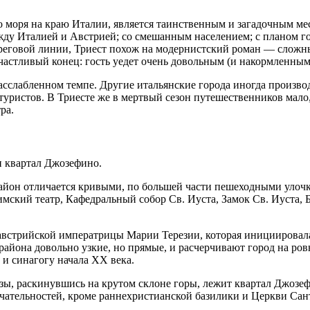
 моря на краю Италии, является таинственным и загадочным ме
ду Италией и Австрией; со смешанным населением; с планом гор
реговой линии, Триест похож на модернистский роман — сложны
счастливый конец: гость уедет очень довольным (и накормленны
сслабленном темпе. Другие итальянские города иногда произво
уристов. В Триесте же в мертвый сезон путешественников мало, 
ра.
и квартал Джозефино.
 Район отличается кривыми, по большей части пешеходными уло
имский театр, Кафедральный собор Св. Иуста, Замок Св. Иуста, 
 австрийской императрицы Марии Терезии, которая инициировала
 района довольно узкие, но прямые, и расчерчивают город на ро
и синагогу начала XX века.
зы, раскинувшись на крутом склоне горы, лежит квартал Джозеф
ательностей, кроме раннехристианской базилики и Церкви Сант