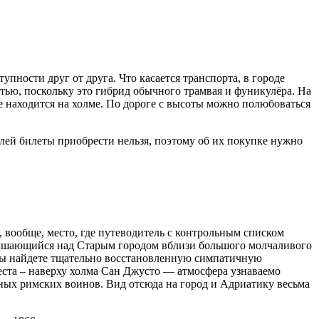
пности друг от друга. Что касается транспорта, в городе
стью, поскольку это гибрид обычного трамвая и фуникулёра. На
ое находится на холме. По дороге с высоты можно полюбоваться
телей билеты приобрести нельзя, поэтому об их покупке нужно
 вообще, место, где путеводитель с контрольным списком
звышающийся над Старым городом вблизи большого молчаливого
 вы найдете тщательно восстановленную симпатичную
еста – наверху холма Сан Джусто — атмосфера узнаваемо
ных римских воинов. Вид отсюда на город и Адриатику весьма