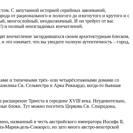
стом. С запутанной историей серийных завоеваний,
ода от рационального и пологого до изогнутого и крутого и с
й, многослойный, неоднозначный. И он требует от вас
м!) и полный неизгладимых впечатлений.
дят впечатление загордившихся своим архитектурным блеском,
и это означает, что вы увидите полную аутентичность – город,
чками и типичными трёх- или четырёхэтажными домами со
Базилика Св. Сельвестра и Арка Риккардо, когда-то бывшая
 расширение Триеста в середине XVIII века. Неудивительно,
вные блоки. Тут можно посетить Церковь Св. Спиридона,
ино, названный в честь австрийского императора Иосифа II,
а-Мария-дель-Соккорсо, но зато много австро-венгерской