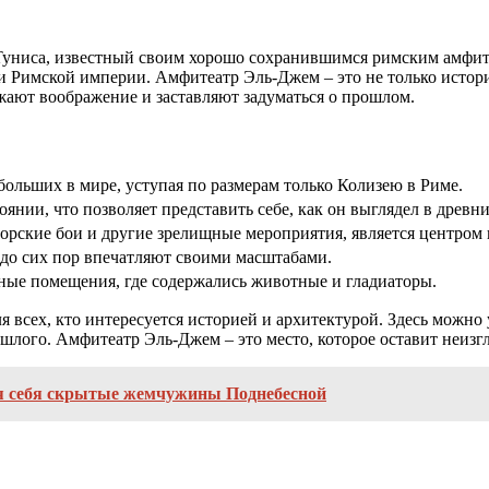
Туниса, известный своим хорошо сохранившимся римским амфит
 Римской империи. Амфитеатр Эль-Джем – это не только историч
жают воображение и заставляют задуматься о прошлом.
ольших в мире, уступая по размерам только Колизею в Риме.
янии, что позволяет представить себе, как он выглядел в древни
торские бои и другие зрелищные мероприятия, является центром 
 до сих пор впечатляют своими масштабами.
ые помещения, где содержались животные и гладиаторы.
 всех, кто интересуется историей и архитектурой. Здесь можно
лого. Амфитеатр Эль-Джем – это место, которое оставит неизгл
ля себя скрытые жемчужины Поднебесной