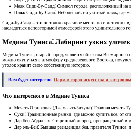
Маяк Сиди-Бу-Саид⁚ Символ города, расположенный на в
Пляж Сиди-Бу-Саид⁚ Небольшой, но уютный пляж, где мо
Сиди-Бу-Саид – это не только красивое место, но и источник в
насладиться неповторимой атмосферой этого удивительного го
Медина Туниса⁚ Лабиринт узких улочек
Медина Туниса, старый город, является объектом Всемирного н
можно окунуться в атмосферу средневекового Востока, почувст
уголок хранит свою собственную историю.
Вам будет интересно
Парма: город искусства и гастроно
Что интересного в Медине Туниса
Мечеть Оливковая (Джамаа-эз-Зитуна)⁚ Главная мечеть 
Суки⁚ Традиционные рынки, где можно купить все, от сп
Дар бен Абдаллах⁚ Старинный дворец, превращенный в м
Дар эль-Бей⁚ Бывшая резиденция бея, правителя Туниса,