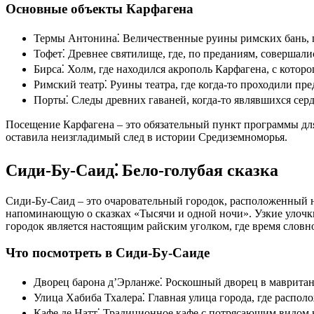
Основные объекты Карфагена
Термы Антонина⁚ Величественные руины римских бань,
Тофет⁚ Древнее святилище, где, по преданиям, совершал
Бирса⁚ Холм, где находился акрополь Карфагена, с котор
Римский театр⁚ Руины театра, где когда-то проходили пре
Порты⁚ Следы древних гаваней, когда-то являвшихся сер
Посещение Карфагена – это обязательный пункт программы для 
оставила неизгладимый след в истории Средиземноморья.
Сиди-Бу-Саид⁚ Бело-голубая сказка
Сиди-Бу-Саид – это очаровательный городок, расположенный н
напоминающую о сказках «Тысячи и одной ночи». Узкие улочки
городок является настоящим райским уголком, где время словно
Что посмотреть в Сиди-Бу-Саиде
Дворец барона д’Эрланже⁚ Роскошный дворец в мавританск
Улица Хабиба Тхалера⁚ Главная улица города, где распо
Кафе де Натт⁚ Традиционное кафе с потрясающим видом н