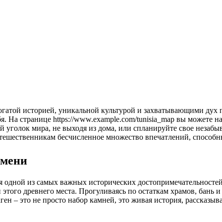
я. На странице https://www.example.com/tunisia_map вы можете 
й уголок мира, не выходя из дома, или спланируйте свое незаб
утешественникам бесчисленное множество впечатлений, способн
емени
ся одной из самых важных исторических достопримечательностей
 этого древнего места. Прогуливаясь по остаткам храмов, бань
ен – это не просто набор камней, это живая история, рассказы