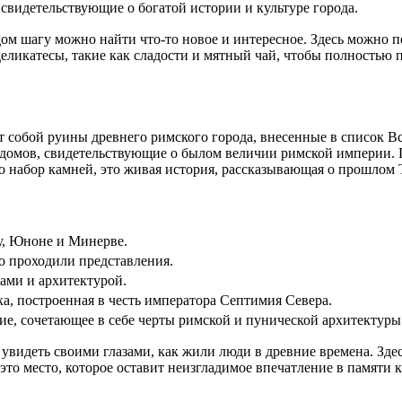
видетельствующие о богатой истории и культуре города.
ом шагу можно найти что-то новое и интересное. Здесь можно п
еликатесы, такие как сладости и мятный чай, чтобы полностью п
яет собой руины древнего римского города, внесенные в список
х домов, свидетельствующие о былом величии римской империи. 
сто набор камней, это живая история, рассказывающая о прошлом 
у, Юноне и Минерве.
то проходили представления.
ами и архитектурой.
а, построенная в честь императора Септимия Севера.
, сочетающее в себе черты римской и пунической архитектуры
 увидеть своими глазами, как жили люди в древние времена. Зде
о место, которое оставит неизгладимое впечатление в памяти ка