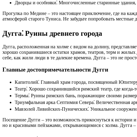
Дворцы и особняки⁚ Многочисленные старинные здания, с
Прогулка по Медине – это настоящее приключение, где на кажд
атмосферой старого Туниса. Не забудьте попробовать местные д
Дугга⁚ Руины древнего города
Дугга, расположенная на холме с видом на долину, представл
хорошо сохранившиеся остатки храмов, театров, терм и жилы
себе, как жили люди в те далекие времена. Дугга – это не про
Главные достопримечательности Дугги
Капитолий⁚ Главный храм города, посвященный Юпитер
Театр⁚ Хорошо сохранившийся римский театр, где когда-
Термы⁚ Руины римских бань, поражающие своими размер
Триумфальная арка Септимия Севера⁚ Величественная арк
Мавзолей Ливийских-Пунических⁚ Уникальное сооружение
Посещение Дугги – это возможность прикоснуться к истории и
но и красивыми пейзажами, открывающимися с холма. Дугга – эт