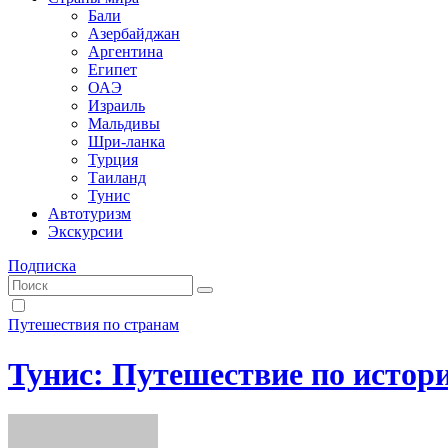
Бали
Азербайджан
Аргентина
Египет
ОАЭ
Израиль
Мальдивы
Шри-ланка
Турция
Таиланд
Тунис
Автотуризм
Экскурсии
Подписка
Путешествия по странам
Тунис: Путешествие по истори