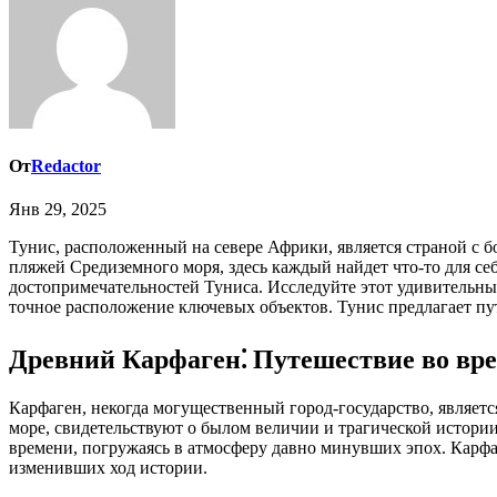
От
Redactor
Янв 29, 2025
Тунис, расположенный на севере Африки, является страной с богатой историей, уникальной культурой и захватывающими дух пейзажами. От древних руин Карфагена до живописных
пляжей Средиземного моря, здесь каждый найдет что-то для себ
достопримечательностей Туниса. Исследуйте этот удивительны
точное расположение ключевых объектов. Тунис предлагает п
Древний Карфаген⁚ Путешествие во вр
Карфаген, некогда могущественный город-государство, являет
море, свидетельствуют о былом величии и трагической истории
времени, погружаясь в атмосферу давно минувших эпох. Карфаг
изменивших ход истории.