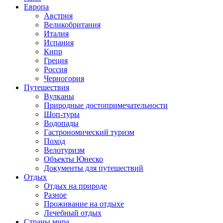
Европа
Австрия
Великобритания
Италия
Испания
Кипр
Греция
Россия
Черногория
Путешествия
Вулканы
Природные достопримечательности
Шоп-туры
Водопады
Гастрономический туризм
Поход
Велотуризм
Объекты Юнеско
Документы для путешествий
Отдых
Отдых на природе
Разное
Проживание на отдыхе
Лечебный отдых
Страны мира