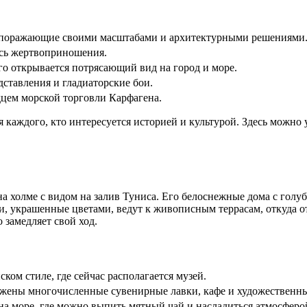
 поражающие своими масштабами и архитектурными решениями
ись жертвоприношения.
ого открывается потрясающий вид на город и море.
дставления и гладиаторские бои.
дцем морской торговли Карфагена.
каждого, кто интересуется историей и культурой. Здесь можно 
а холме с видом на залив Туниса. Его белоснежные дома с гол
, украшенные цветами, ведут к живописным террасам, откуда о
 замедляет свой ход.
ом стиле, где сейчас располагается музей.
ложены многочисленные сувенирные лавки, кафе и художественны
а море, где можно выпить мятный чай и насладиться атмосферо