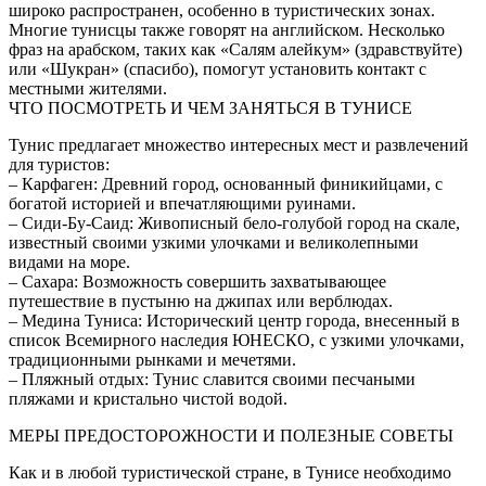
широко распространен, особенно в туристических зонах.
Многие тунисцы также говорят на английском. Несколько
фраз на арабском, таких как «Салям алейкум» (здравствуйте)
или «Шукран» (спасибо), помогут установить контакт с
местными жителями.
ЧТО ПОСМОТРЕТЬ И ЧЕМ ЗАНЯТЬСЯ В ТУНИСЕ
Тунис предлагает множество интересных мест и развлечений
для туристов:
– Карфаген: Древний город, основанный финикийцами, с
богатой историей и впечатляющими руинами.
– Сиди-Бу-Саид: Живописный бело-голубой город на скале,
известный своими узкими улочками и великолепными
видами на море.
– Сахара: Возможность совершить захватывающее
путешествие в пустыню на джипах или верблюдах.
– Медина Туниса: Исторический центр города, внесенный в
список Всемирного наследия ЮНЕСКО, с узкими улочками,
традиционными рынками и мечетями.
– Пляжный отдых: Тунис славится своими песчаными
пляжами и кристально чистой водой.
МЕРЫ ПРЕДОСТОРОЖНОСТИ И ПОЛЕЗНЫЕ СОВЕТЫ
Как и в любой туристической стране, в Тунисе необходимо