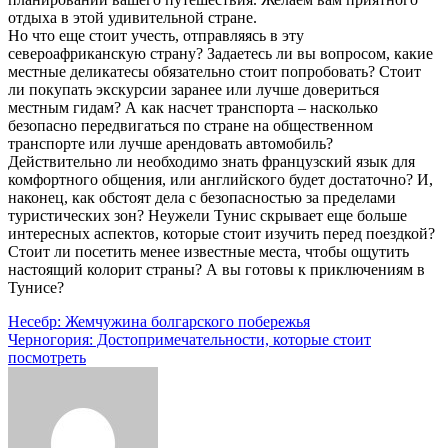
отдыха в этой удивительной стране.
Но что еще стоит учесть, отправляясь в эту
североафриканскую страну? Задаетесь ли вы вопросом, какие
местные деликатесы обязательно стоит попробовать? Стоит
ли покупать экскурсии заранее или лучше довериться
местным гидам? А как насчет транспорта – насколько
безопасно передвигаться по стране на общественном
транспорте или лучше арендовать автомобиль?
Действительно ли необходимо знать французский язык для
комфортного общения, или английского будет достаточно? И,
наконец, как обстоят дела с безопасностью за пределами
туристических зон? Неужели Тунис скрывает еще больше
интересных аспектов, которые стоит изучить перед поездкой?
Стоит ли посетить менее известные места, чтобы ощутить
настоящий колорит страны? А вы готовы к приключениям в
Тунисе?
Навигация
Несебр: Жемчужина болгарского побережья
Черногория: Достопримечательности, которые стоит
по
посмотреть
записям