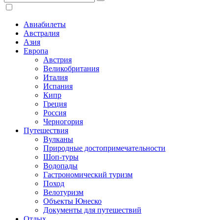
Авиабилеты
Австралия
Азия
Европа
Австрия
Великобритания
Италия
Испания
Кипр
Греция
Россия
Черногория
Путешествия
Вулканы
Природные достопримечательности
Шоп-туры
Водопады
Гастрономический туризм
Поход
Велотуризм
Объекты Юнеско
Документы для путешествий
Отдых