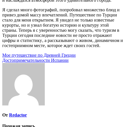
и наслаждался атмосферой этого удивительного города.
Я сделал много фотографий‚ попробовал множество блюд и
привез домой массу впечатлений. Путешествие по Турции
стало для меня открытием. Я увидел не только известные
курорты‚ но и узнал богатую историю и культуру этой
страны. Теперь я с уверенностью могу сказать‚ что туризм в
Турции сегодня последние новости не просто отражают
цифры и статистику‚ а рассказывают о живом‚ динамичном и
гостеприимном месте‚ которое ждет своих гостей.
Навигация
Мое путешествие по Древней Греции
Достопримечательности Испании
по
записям
От
Redactor
Похожая запись