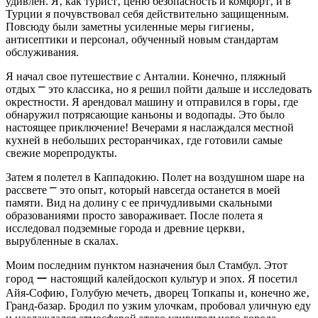
удивлен. Я‚ как турист‚ ценю безопасность и комфорт‚ и в
Турции я почувствовал себя действительно защищенным.
Повсюду были заметны усиленные меры гигиены‚
антисептики и персонал‚ обученный новым стандартам
обслуживания.
Я начал свое путешествие с Анталии. Конечно‚ пляжный
отдых ⎻ это классика‚ но я решил пойти дальше и исследовать
окрестности. Я арендовал машину и отправился в горы‚ где
обнаружил потрясающие каньоны и водопады. Это было
настоящее приключение! Вечерами я наслаждался местной
кухней в небольших ресторанчиках‚ где готовили самые
свежие морепродукты.
Затем я полетел в Каппадокию. Полет на воздушном шаре на
рассвете ⎻ это опыт‚ который навсегда останется в моей
памяти. Вид на долину с ее причудливыми скальными
образованиями просто завораживает. После полета я
исследовал подземные города и древние церкви‚
вырубленные в скалах.
Моим последним пунктом назначения был Стамбул. Этот
город ー настоящий калейдоскоп культур и эпох. Я посетил
Айя-Софию‚ Голубую мечеть‚ дворец Топкапы и‚ конечно же‚
Гранд-базар. Бродил по узким улочкам‚ пробовал уличную еду