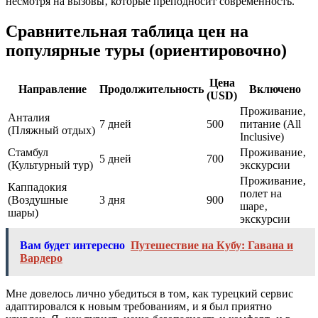
несмотря на вызовы‚ которые преподносит современность.
Сравнительная таблица цен на
популярные туры (ориентировочно)
Цена
Направление
Продолжительность
Включено
(USD)
Проживание‚
Анталия
7 дней
500
питание (All
(Пляжный отдых)
Inclusive)
Стамбул
Проживание‚
5 дней
700
(Культурный тур)
экскурсии
Проживание‚
Каппадокия
полет на
(Воздушные
3 дня
900
шаре‚
шары)
экскурсии
Вам будет интересно
Путешествие на Кубу: Гавана и
Вардеро
Мне довелось лично убедиться в том‚ как турецкий сервис
адаптировался к новым требованиям‚ и я был приятно