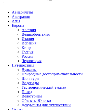
Авиабилеты
Австралия
Азия
Европа
Австрия
Великобритания
Италия
Испания
Кипр
Греция
Россия
Черногория
Путешествия
Вулканы
Природные достопримечательности
Шоп-туры
Водопады
Гастрономический туризм
Поход
Велотуризм
Объекты Юнеско
Документы для путешествий
Отдых