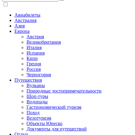
Авиабилеты
Австралия
Азия
Европа
Австрия
Великобритания
Италия
Испания
Кипр
Греция
Россия
Черногория
Путешествия
Вулканы
Природные достопримечательности
Шоп-туры
Водопады
Гастрономический туризм
Поход
Велотуризм
Объекты Юнеско
Документы для путешествий
Отдых