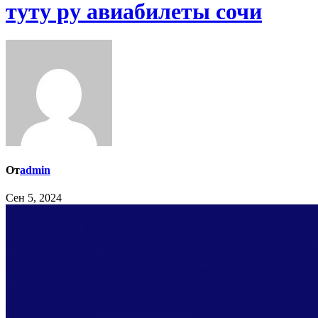
туту ру авиабилеты сочи
От
admin
Сен 5, 2024