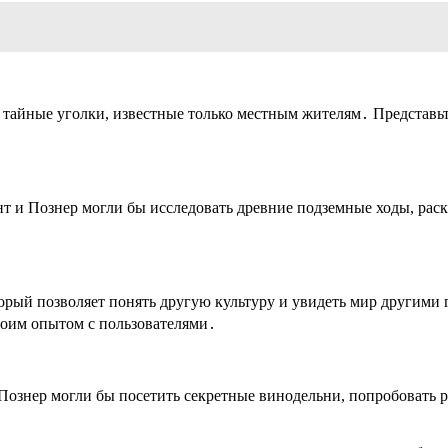
, тайные уголки, известные только местным жителям․ Представь
т и Познер могли бы исследовать древние подземные ходы, рас
орый позволяет понять другую культуру и увидеть мир другими 
воим опытом с пользователями․
 Познер могли бы посетить секретные винодельни, попробовать 