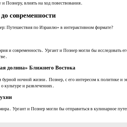
 и Познеру, влиять на ход повествования․
 до современности
нер: Путешествия по Израилю» в интерактивном формате?
тория и современность․ Ургант и Познер могли бы исследовать е
тве․
вая долина» Ближнего Востока
и бурной ночной жизни․ Познер, с его интересом к политике и 
 о культуре и развлечениях․
кухни
 мира․ Ургант и Познер могли бы отправиться в кулинарное пут