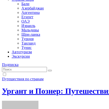
Бали
Азербайджан
Аргентина
Египет
ОАЭ
Израиль
Мальдивы
Шри-ланка
Турция
Таиланд
Тунис
Автотуризм
Экскурсии
Подписка
Путешествия по странам
Ургант и Познер: Путешестви