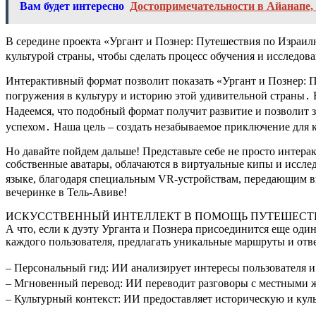
Вам будет интересно
Достопримечательности в Айанапе,
В середине проекта «Ургант и Познер: Путешествия по Израил
культурой страны, чтобы сделать процесс обучения и исследов
Интерактивный формат позволит показать «Ургант и Познер: 
погружения в культуру и историю этой удивительной страны․ 
Надеемся, что подобный формат получит развитие и позволит з
успехом․ Наша цель – создать незабываемое приключение для 
Но давайте пойдем дальше! Представьте себе не просто интер
собственные аватары, облачаются в виртуальные кипы и исслед
языке, благодаря специальным VR-устройствам, передающим в
вечеринке в Тель-Авиве!
ИСКУССТВЕННЫЙ ИНТЕЛЛЕКТ В ПОМОЩЬ ПУТЕШЕС
А что, если к дуэту Урганта и Познера присоединится еще оди
каждого пользователя, предлагать уникальные маршруты и отв
– Персональный гид: ИИ анализирует интересы пользователя 
– Мгновенный перевод: ИИ переводит разговоры с местными 
– Культурный контекст: ИИ предоставляет историческую и ку