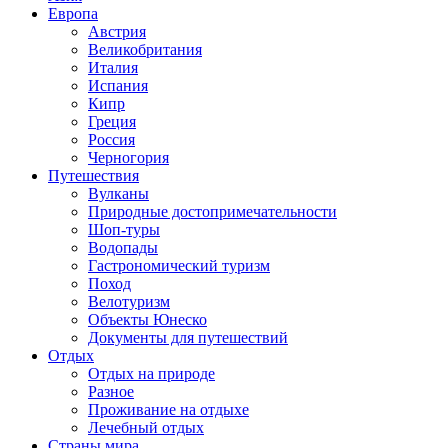
Европа
Австрия
Великобритания
Италия
Испания
Кипр
Греция
Россия
Черногория
Путешествия
Вулканы
Природные достопримечательности
Шоп-туры
Водопады
Гастрономический туризм
Поход
Велотуризм
Объекты Юнеско
Документы для путешествий
Отдых
Отдых на природе
Разное
Проживание на отдыхе
Лечебный отдых
Страны мира