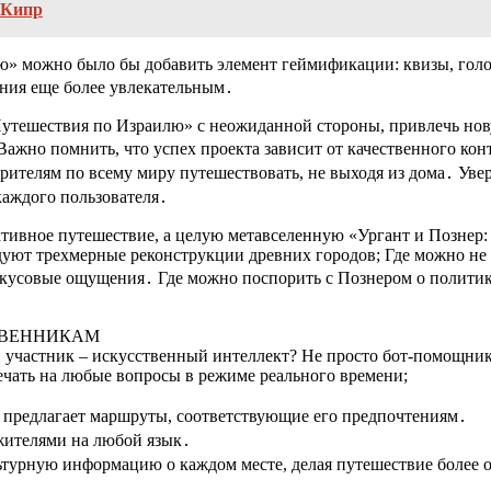
 Кипр
ю» можно было бы добавить элемент геймификации: квизы, голо
ания еще более увлекательным․
Путешествия по Израилю» с неожиданной стороны, привлечь но
Важно помнить, что успех проекта зависит от качественного ко
рителям по всему миру путешествовать, не выходя из дома․ Уве
каждого пользователя․
активное путешествие, а целую метавселенную «Ургант и Познер:
уют трехмерные реконструкции древних городов; Где можно не п
кусовые ощущения․ Где можно поспорить с Познером о политике
ТВЕННИКАМ
н участник – искусственный интеллект? Не просто бот-помощник
ечать на любые вопросы в режиме реального времени;
и предлагает маршруты, соответствующие его предпочтениям․
жителями на любой язык․
льтурную информацию о каждом месте, делая путешествие более