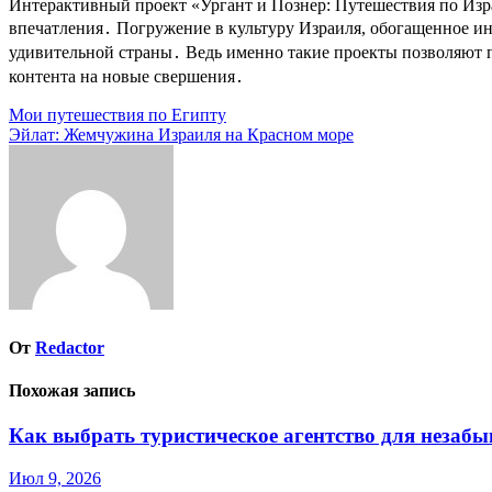
Интерактивный проект «Ургант и Познер: Путешествия по Израи
впечатления․ Погружение в культуру Израиля, обогащенное и
удивительной страны․ Ведь именно такие проекты позволяют по
контента на новые свершения․
Навигация
Мои путешествия по Египту
Эйлат: Жемчужина Израиля на Красном море
по
записям
От
Redactor
Похожая запись
Как выбрать туристическое агентство для незаб
Июл 9, 2026