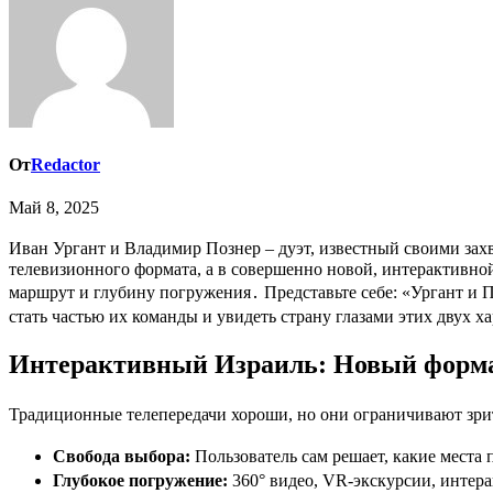
От
Redactor
Май 8, 2025
Иван Ургант и Владимир Познер – дуэт, известный своими захватывающими путешествиями и острыми дискуссиями․ Но что, если представить их в Израиле, не в рамках привычного
телевизионного формата, а в совершенно новой, интерактивно
маршрут и глубину погружения․ Представьте себе: «Ургант и 
стать частью их команды и увидеть страну глазами этих двух 
Интерактивный Израиль: Новый форма
Традиционные телепередачи хороши, но они ограничивают зри
Свобода выбора:
Пользователь сам решает, какие места 
Глубокое погружение:
360° видео, VR-экскурсии, интера