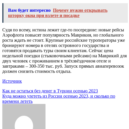
Вам будет интересно
Почему нужно открывать
шторку окна при взлете и посадке
Судя по всему, истина лежит где-то посередине: новые рейсы
Аэрофлота повысят популярность Маврикия, но глобального
роста ждать не стоит. Крупные российские туроператоры уже
бронируют номера в отелях островного государства и
готовятся продавать туры своим клиентам. Сейчас цена
недельной поездки (стыковочными рейсами) на Маврикий для
двух человек с проживанием в трёхзвёздочном отеле и
завтраками – 300-350 тыс. руб. Запуск прямых авиаперевозок
должен снизить стоимость отдыха.
Источник
Навигация
Как не остаться без денег в Турции осенью 2023
Куда можно улететь из России осенью 2023, и сколько по
по
времени лететь
записям