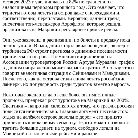
месяцев 2023 г увеличилась на 82% по сравнению с
аналогичным периодом прошлого года. Это означает, что
туристы готовы лететь на остров даже с пересадками и,
соответственно, переплатами. Вероятно, данный тренд
впечатлил топ-менеджеров Аэрофлота, которые решили
организовать на Маврикий регулярные прямые рейсы.
Они уже заявлены в расписании, но билеты в продажу пока
не поступили. В ожидании старта авиасообщения, эксперты
турбизнеса РФ строят прогнозы о динамике посещаемости
тропического острова. По мнению вице-президента
Ассоциации туроператоров России Артура Мурадяна, трафик
в данном направлении может вырасти кратно. В пользу этого
говорит аналогичная ситуация с Сейшелами и Мальдивами.
После того, как на острова стали снова летать российские
лайнеры, их популярность среди туристов заметно выросла.
Некоторые эксперты дают еще более оптимистичные
прогнозы, предрекая рост турпотока на Маврикий на 200%.
Скептики – напротив, склоняются к тому, что трафик россиян
повысится незначительно. Главный аргумент пессимистов:
отдых на далёком острове довольно дорог – его принято
причислять к люксовому сегменту. Те, кто может позволить
тратить большие деньги на туризм, свободно летали на
Маврикий стыковочными рейсами и раньше.