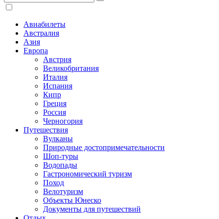
Авиабилеты
Австралия
Азия
Европа
Австрия
Великобритания
Италия
Испания
Кипр
Греция
Россия
Черногория
Путешествия
Вулканы
Природные достопримечательности
Шоп-туры
Водопады
Гастрономический туризм
Поход
Велотуризм
Объекты Юнеско
Документы для путешествий
Отдых