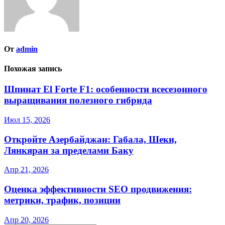
От
admin
Похожая запись
Шпинат El Forte F1: особенности всесезонного
выращивания полезного гибрида
Июл 15, 2026
Откройте Азербайджан: Габала, Шеки,
Лянкяран за пределами Баку
Апр 21, 2026
Оценка эффективности SEO продвижения:
метрики, трафик, позиции
Апр 20, 2026