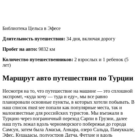
Библиотека Цельса в Эфесе
Длительность путешествия:
34 дня, включая дорогу
Пробег на авто:
9832 км
Количество путешественников:
2 взрослых и 1 ребенок (5
лет)
Маршрут авто путешествия по Турции
Несмотря на то, что путешествие на машине — это сплошной
экспромт, «куда хочу — туда и еду», мы все равно
планировали основные пункты, в которых хотели побывать. В
наш список must see попали как популярные места, так и
малоизвестные для российских туристов. Мы въезжали в
Турцию через пограничный переход Сарпи в Грузии, далее
наш путь лежал вдоль черноморского побережья до города
Самсун, затем была Амасья, Анкара, озеро Сальда, Памуккале,
Эфес, Кушадасы, полуостров Датча, Фетхие и вдоль