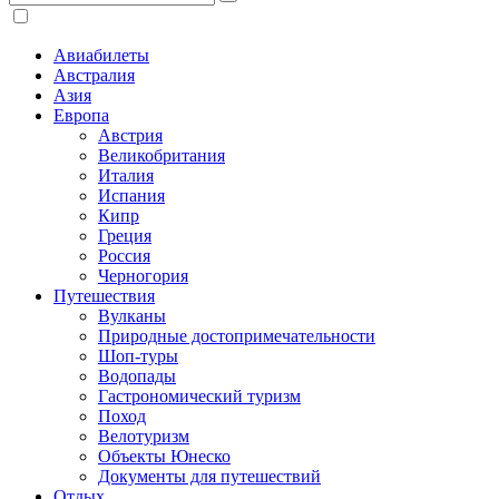
Авиабилеты
Австралия
Азия
Европа
Австрия
Великобритания
Италия
Испания
Кипр
Греция
Россия
Черногория
Путешествия
Вулканы
Природные достопримечательности
Шоп-туры
Водопады
Гастрономический туризм
Поход
Велотуризм
Объекты Юнеско
Документы для путешествий
Отдых