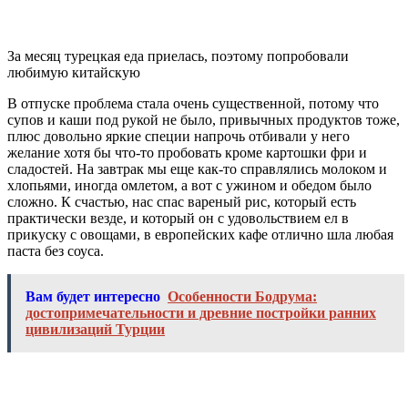
За месяц турецкая еда приелась, поэтому попробовали
любимую китайскую
В отпуске проблема стала очень существенной, потому что
супов и каши под рукой не было, привычных продуктов тоже,
плюс довольно яркие специи напрочь отбивали у него
желание хотя бы что-то пробовать кроме картошки фри и
сладостей. На завтрак мы еще как-то справлялись молоком и
хлопьями, иногда омлетом, а вот с ужином и обедом было
сложно. К счастью, нас спас вареный рис, который есть
практически везде, и который он с удовольствием ел в
прикуску с овощами, в европейских кафе отлично шла любая
паста без соуса.
Вам будет интересно
Особенности Бодрума:
достопримечательности и древние постройки ранних
цивилизаций Турции