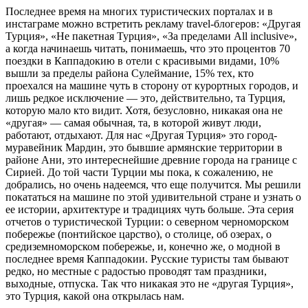
Последнее время на многих туристических порталах и в
инстаграме можно встретить рекламу travel-блогеров: «Другая
Турция», «Не пакетная Турция», «За пределами All inclusive»,
а когда начинаешь читать, понимаешь, что это процентов 70
поездки в Каппадокию в отели с красивыми видами, 10%
вышли за пределы района Сулеймание, 15% тех, кто
проехался на машине чуть в сторону от курортных городов, и
лишь редкое исключение — это, действительно, та Турция,
которую мало кто видит. Хотя, безусловно, никакая она не
«другая» — самая обычная, та, в которой живут люди,
работают, отдыхают. Для нас «Другая Турция» это город-
муравейник Мардин, это бывшие армянские территории в
районе Ани, это интереснейшие древние города на границе с
Сирией. До той части Турции мы пока, к сожалению, не
добрались, но очень надеемся, что еще получится. Мы решили
покататься на машине по этой удивительной стране и узнать о
ее истории, архитектуре и традициях чуть больше. Эта серия
отчетов о туристической Турции: о северном черноморском
побережье (понтийское царство), о столице, об озерах, о
средиземноморском побережье, и, конечно же, о модной в
последнее время Каппадокии. Русские туристы там бывают
редко, но местные с радостью проводят там праздники,
выходные, отпуска. Так что никакая это не «другая Турция»,
это Турция, какой она открылась нам.