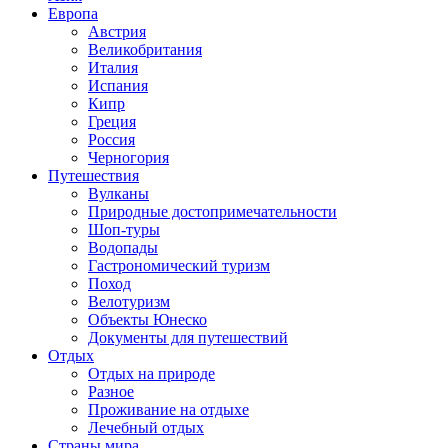
Европа
Австрия
Великобритания
Италия
Испания
Кипр
Греция
Россия
Черногория
Путешествия
Вулканы
Природные достопримечательности
Шоп-туры
Водопады
Гастрономический туризм
Поход
Велотуризм
Объекты Юнеско
Документы для путешествий
Отдых
Отдых на природе
Разное
Проживание на отдыхе
Лечебный отдых
Страны мира