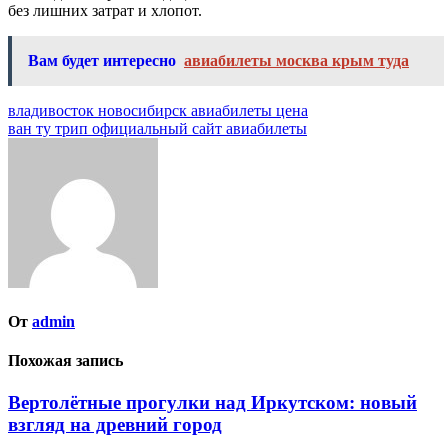
без лишних затрат и хлопот.
Вам будет интересно
авиабилеты москва крым туда
Навигация
владивосток новосибирск авиабилеты цена
ван ту трип официальный сайт авиабилеты
по
записям
От
admin
Похожая запись
Вертолётные прогулки над Иркутском: новый
взгляд на древний город