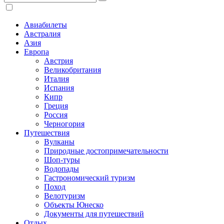
Авиабилеты
Австралия
Азия
Европа
Австрия
Великобритания
Италия
Испания
Кипр
Греция
Россия
Черногория
Путешествия
Вулканы
Природные достопримечательности
Шоп-туры
Водопады
Гастрономический туризм
Поход
Велотуризм
Объекты Юнеско
Документы для путешествий
Отдых