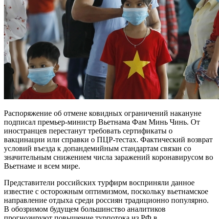
Распоряжение об отмене ковидных ограничений накануне
подписал премьер-министр Вьетнама Фам Минь Чинь. От
иностранцев перестанут требовать сертификаты о
вакцинации или справки о ПЦР-тестах. Фактический возврат
условий въезда к допандемийным стандартам связан со
значительным снижением числа заражений коронавирусом во
Вьетнаме и всем мире.
Представители российских турфирм восприняли данное
известие с осторожным оптимизмом, поскольку вьетнамское
направление отдыха среди россиян традиционно популярно.
В обозримом будущем большинство аналитиков
прогнозируют повышение турпотока из РФ в