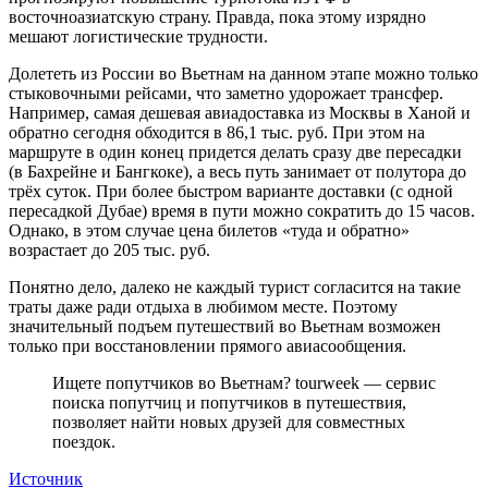
восточноазиатскую страну. Правда, пока этому изрядно
мешают логистические трудности.
Долететь из России во Вьетнам на данном этапе можно только
стыковочными рейсами, что заметно удорожает трансфер.
Например, самая дешевая авиадоставка из Москвы в Ханой и
обратно сегодня обходится в 86,1 тыс. руб. При этом на
маршруте в один конец придется делать сразу две пересадки
(в Бахрейне и Бангкоке), а весь путь занимает от полутора до
трёх суток. При более быстром варианте доставки (с одной
пересадкой Дубае) время в пути можно сократить до 15 часов.
Однако, в этом случае цена билетов «туда и обратно»
возрастает до 205 тыс. руб.
Понятно дело, далеко не каждый турист согласится на такие
траты даже ради отдыха в любимом месте. Поэтому
значительный подъем путешествий во Вьетнам возможен
только при восстановлении прямого авиасообщения.
Ищете попутчиков во Вьетнам? tourweek — cервис
поиска попутчиц и попутчиков в путешествия,
позволяет найти новых друзей для совместных
поездок.
Источник