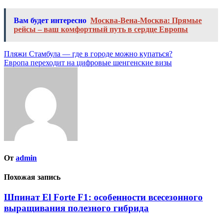
Вам будет интересно
Москва-Вена-Москва: Прямые
рейсы – ваш комфортный путь в сердце Европы
Навигация
Пляжи Стамбула — где в городе можно купаться?
Европа переходит на цифровые шенгенские визы
по
записям
От
admin
Похожая запись
Шпинат El Forte F1: особенности всесезонного
выращивания полезного гибрида