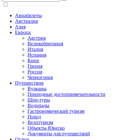
Авиабилеты
Австралия
Азия
Европа
Австрия
Великобритания
Италия
Испания
Кипр
Греция
Россия
Черногория
Путешествия
Вулканы
Природные достопримечательности
Шоп-туры
Водопады
Гастрономический туризм
Поход
Велотуризм
Объекты Юнеско
Документы для путешествий
Отдых