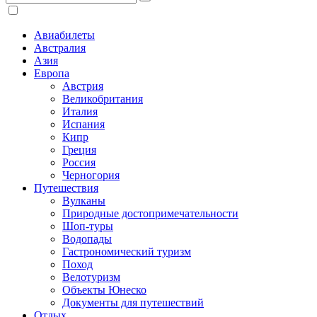
Авиабилеты
Австралия
Азия
Европа
Австрия
Великобритания
Италия
Испания
Кипр
Греция
Россия
Черногория
Путешествия
Вулканы
Природные достопримечательности
Шоп-туры
Водопады
Гастрономический туризм
Поход
Велотуризм
Объекты Юнеско
Документы для путешествий
Отдых