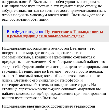
лазурных пляжей, Вьетнам способен удивить и очаровать.
Планируя свое путешествие в эту удивительную страну, не
забудьте ознакомиться со всеми ее достопримечательностями,
чтобы получить максимум впечатлений. Вьетнам ждет вас с
распростертыми объятиями.
Вам будет интересно
Путешествие в Таиланд: советы
и рекомендации для незабываемого отдыха
Исследование достопримечательностей Вьетнама – это
погружение в мир, где история переплетается с
современностью, а традиции гармонично сочетаются с
природным великолепием. В этой стране каждый найдет что-
то для себя⁚ будь то любители истории, ценители природы или
гурманы. Путешествие во Вьетнам – это не просто поездка,
это незабываемый опыт, который останется с вами на всю
жизнь. Вьетнам с его уникальной атмосферой и
гостеприимством обязательно покорит ваше сердце. На
странице https://www.vietnam-guide.com/travel-inspiration вы
найдете множество идей для вдохновения при планировании
вашего путешествия во Вьетнам.
Исследование
вьетнамских достопримечательностей