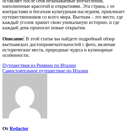
оставляет после себя незабываемые впечатления,
наполненные красотой и открытиями. Эта страна, с ее
контрастами и богатым культурным наследием, привлекает
путешественников со всего мира. Вьетнам – это место, где
каждый уголок хранит свою уникальную историю, и где
каждый день приносит новые открытия.
Описание⁚
В этой статье вы найдете подробный обзор
вьетнамских достопримечательностей с фото, включая
исторические места, природные чудеса и кулинарные
особенности.
Навигация
Путешествия из Римини по Италии
Самостоятельное путешествие по Италии
по
записям
От
Redactor