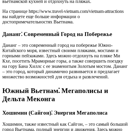
вьетнамской кухней и отдохнуть на пляжах.
На странице https://www.travel-vietnam.com/vietnam-attractions
вы найдете еще больше информации о
достопримечательностях Вьетнама.
Дананг⁚ Современный Город на Побережье
Дананг – это современный город на побережье Южно-
Китайского моря, известный своими пляжами, мостами и
горными пейзажами. Здесь можно отдохнуть на пляже Ми
Кхе, посетить Мраморные горы, а также совершить поездку
на гору Бана Хиллс с ее знаменитым Золотым мостом. Дананг
– это город, который динамично развивается и предлагает
множество возможностей для отдыха и развлечений.
Южный Вьетнам⁚ Мегаполисы и
Дельта Меконга
Хошимин (Сайгон)⁚ Энергия Мегаполиса
Хошимин, также известный как Сайгон, – это самый большой
город Вьетнама, полный энергии и движения. Здесь можно