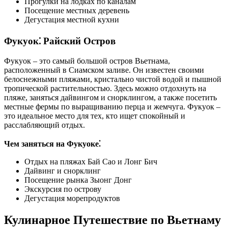
Прогулки на лодках по каналам
Посещение местных деревень
Дегустация местной кухни
Фукуок⁚ Райский Остров
Фукуок – это самый большой остров Вьетнама,
расположенный в Сиамском заливе. Он известен своими
белоснежными пляжами, кристально чистой водой и пышной
тропической растительностью. Здесь можно отдохнуть на
пляже, заняться дайвингом и снорклингом, а также посетить
местные фермы по выращиванию перца и жемчуга. Фукуок –
это идеальное место для тех, кто ищет спокойный и
расслабляющий отдых.
Чем заняться на Фукуоке⁚
Отдых на пляжах Бай Сао и Лонг Бич
Дайвинг и снорклинг
Посещение рынка Зыонг Донг
Экскурсия по острову
Дегустация морепродуктов
Кулинарное Путешествие по Вьетнаму