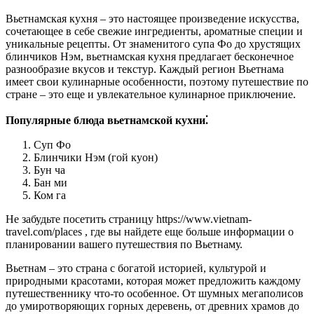
Вьетнамская кухня – это настоящее произведение искусства,
сочетающее в себе свежие ингредиенты, ароматные специи и
уникальные рецепты. От знаменитого супа Фо до хрустящих
блинчиков Нэм, вьетнамская кухня предлагает бесконечное
разнообразие вкусов и текстур. Каждый регион Вьетнама
имеет свои кулинарные особенности, поэтому путешествие по
стране – это еще и увлекательное кулинарное приключение.
Популярные блюда вьетнамской кухни⁚
Суп Фо
Блинчики Нэм (гой куон)
Бун ча
Бан ми
Ком га
Не забудьте посетить страницу https://www.vietnam-
travel.com/places , где вы найдете еще больше информации о
планировании вашего путешествия по Вьетнаму.
Вьетнам – это страна с богатой историей, культурой и
природными красотами, которая может предложить каждому
путешественнику что-то особенное. От шумных мегаполисов
до умиротворяющих горных деревень, от древних храмов до