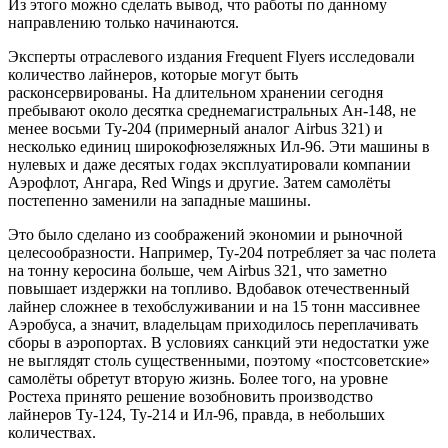
Из этого можно сделать вывод, что работы по данному
направлению только начинаются.
Эксперты отраслевого издания Frequent Flyers исследовали
количество лайнеров, которые могут быть
расконсервированы. На длительном хранении сегодня
пребывают около десятка среднемагистральных Ан-148, не
менее восьми Ту-204 (примерный аналог Airbus 321) и
несколько единиц широкофюзеляжных Ил-96. Эти машины в
нулевых и даже десятых годах эксплуатировали компании
Аэрофлот, Ангара, Red Wings и другие. Затем самолёты
постепенно заменили на западные машины.
Это было сделано из соображений экономии и рыночной
целесообразности. Например, Ту-204 потребляет за час полета
на тонну керосина больше, чем Airbus 321, что заметно
повышает издержки на топливо. Вдобавок отечественный
лайнер сложнее в техобслуживании и на 15 тонн массивнее
Аэробуса, а значит, владельцам приходилось переплачивать
сборы в аэропортах. В условиях санкций эти недостатки уже
не выглядят столь существенными, поэтому «постсоветские»
самолёты обретут вторую жизнь. Более того, на уровне
Ростеха принято решение возобновить производство
лайнеров Ту-124, Ту-214 и Ил-96, правда, в небольших
количествах.