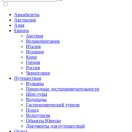
Авиабилеты
Австралия
Азия
Европа
Австрия
Великобритания
Италия
Испания
Кипр
Греция
Россия
Черногория
Путешествия
Вулканы
Природные достопримечательности
Шоп-туры
Водопады
Гастрономический туризм
Поход
Велотуризм
Объекты Юнеско
Документы для путешествий
Отдых