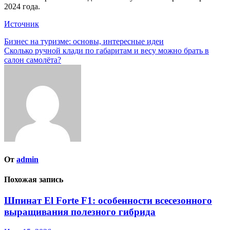
2024 года.
Источник
Навигация
Бизнес на туризме: основы, интересные идеи
Сколько ручной клади по габаритам и весу можно брать в
по
салон самолёта?
записям
От
admin
Похожая запись
Шпинат El Forte F1: особенности всесезонного
выращивания полезного гибрида