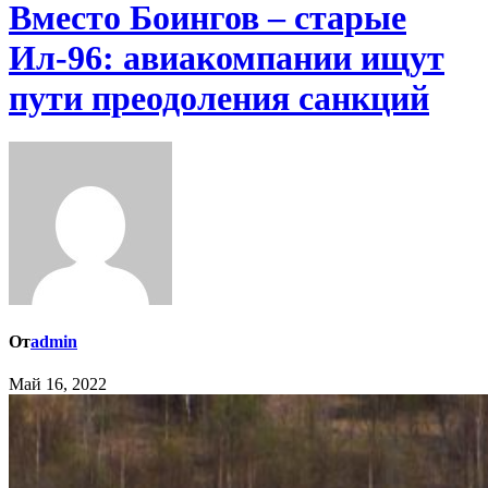
Вместо Боингов – старые
Ил-96: авиакомпании ищут
пути преодоления санкций
От
admin
Май 16, 2022