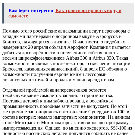
Вам будет интересно
Как транспортировать икру в
самолёте
Помимо этого российские авиакомпании ведут переговоры с
западными партнерами о досрочном выкупе Аэробусов и
Боингов, находящихся в лизинге. В частности, о подобных
намерениях 20 апреля объявил Аэрофлот. Компания пытается
добиться договорённости о получении в собственность
восьми широкофюзеляжников Airbus 300 и Airbus 330. Такая
возможность появилась после некоторого смягчения позиций
Брюсселя, касающихся авиасанкций. 8 апреля ЕС объявил о
возможности получения европейскими лессорами
лизинговых платежей и продажи машин арендаторам.
Отдельной проблемой авиаперевозчиков остаётся
техобслуживание самолётов западного производства.
Поставка деталей к ним заблокирована, а российская
промышленность подобные запчасти не выпускает. По этой
же причине застопорилось изготовление Суперджетов 100, в
составе которых немало импортных компонентов. На данном
этапе Минтранс и Минпромторг активизировали программу
импортозамещения. Однако, по мнению экспертов, SSJ-100 из
полностью российских деталей получится собирать не ранее