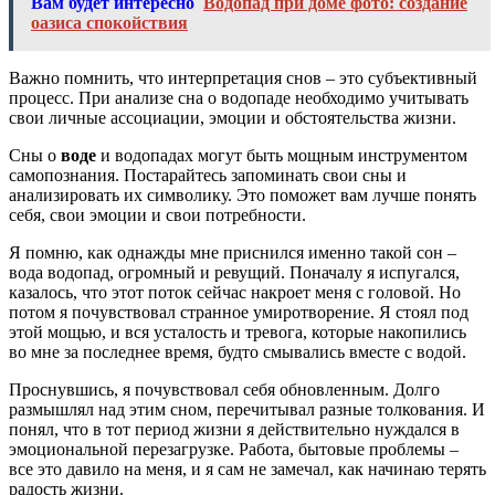
Вам будет интересно
Водопад при доме фото: создание
оазиса спокойствия
Важно помнить, что интерпретация снов – это субъективный
процесс. При анализе сна о водопаде необходимо учитывать
свои личные ассоциации, эмоции и обстоятельства жизни.
Сны о
воде
и водопадах могут быть мощным инструментом
самопознания. Постарайтесь запоминать свои сны и
анализировать их символику. Это поможет вам лучше понять
себя, свои эмоции и свои потребности.
Я помню, как однажды мне приснился именно такой сон –
вода водопад, огромный и ревущий. Поначалу я испугался,
казалось, что этот поток сейчас накроет меня с головой. Но
потом я почувствовал странное умиротворение. Я стоял под
этой мощью, и вся усталость и тревога, которые накопились
во мне за последнее время, будто смывались вместе с водой.
Проснувшись, я почувствовал себя обновленным. Долго
размышлял над этим сном, перечитывал разные толкования. И
понял, что в тот период жизни я действительно нуждался в
эмоциональной перезагрузке. Работа, бытовые проблемы –
все это давило на меня, и я сам не замечал, как начинаю терять
радость жизни.