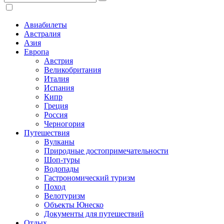
Авиабилеты
Австралия
Азия
Европа
Австрия
Великобритания
Италия
Испания
Кипр
Греция
Россия
Черногория
Путешествия
Вулканы
Природные достопримечательности
Шоп-туры
Водопады
Гастрономический туризм
Поход
Велотуризм
Объекты Юнеско
Документы для путешествий
Отдых