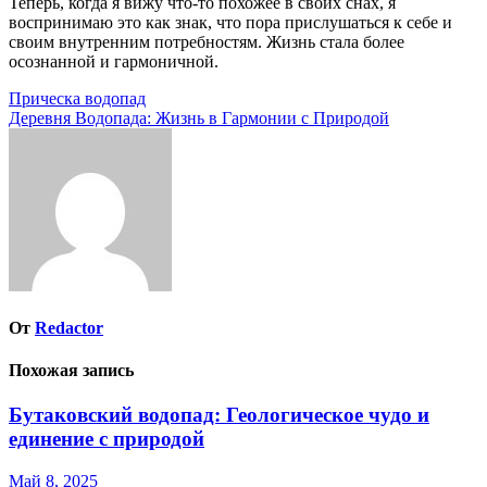
Теперь, когда я вижу что-то похожее в своих снах, я
воспринимаю это как знак, что пора прислушаться к себе и
своим внутренним потребностям. Жизнь стала более
осознанной и гармоничной.
Навигация
Прическа водопад
Деревня Водопада: Жизнь в Гармонии с Природой
по
записям
От
Redactor
Похожая запись
Бутаковский водопад: Геологическое чудо и
единение с природой
Май 8, 2025