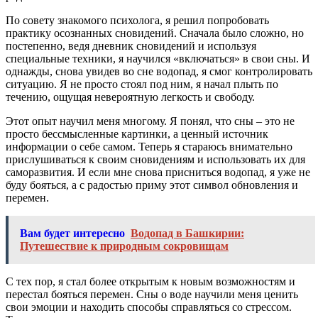
По совету знакомого психолога, я решил попробовать
практику осознанных сновидений. Сначала было сложно, но
постепенно, ведя дневник сновидений и используя
специальные техники, я научился «включаться» в свои сны. И
однажды, снова увидев во сне водопад, я смог контролировать
ситуацию. Я не просто стоял под ним, я начал плыть по
течению, ощущая невероятную легкость и свободу.
Этот опыт научил меня многому. Я понял, что сны – это не
просто бессмысленные картинки, а ценный источник
информации о себе самом. Теперь я стараюсь внимательно
прислушиваться к своим сновидениям и использовать их для
саморазвития. И если мне снова присниться водопад, я уже не
буду бояться, а с радостью приму этот символ обновления и
перемен.
Вам будет интересно
Водопад в Башкирии:
Путешествие к природным сокровищам
С тех пор, я стал более открытым к новым возможностям и
перестал бояться перемен. Сны о воде научили меня ценить
свои эмоции и находить способы справляться со стрессом.