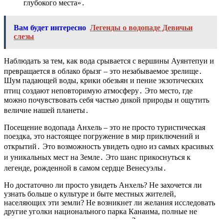
глубокого места»․
Вам будет интересно
Легенды о водопаде Девичьи
слезы
Наблюдать за тем, как вода срывается с вершины Ауянтепуи и
превращается в облако брызг – это незабываемое зрелище․
Шум падающей воды, крики обезьян и пение экзотических
птиц создают неповторимую атмосферу․ Это место, где
можно почувствовать себя частью дикой природы и ощутить
величие нашей планеты․
Посещение водопада Анхель – это не просто туристическая
поездка, это настоящее погружение в мир приключений и
открытий․ Это возможность увидеть одно из самых красивых
и уникальных мест на Земле․ Это шанс прикоснуться к
легенде, рожденной в самом сердце Венесуэлы․
Но достаточно ли просто увидеть Анхель? Не захочется ли
узнать больше о культуре и быте местных жителей,
населяющих эти земли? Не возникнет ли желания исследовать
другие уголки национального парка Канаима, полные не