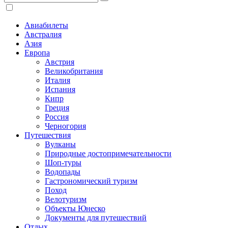
Авиабилеты
Австралия
Азия
Европа
Австрия
Великобритания
Италия
Испания
Кипр
Греция
Россия
Черногория
Путешествия
Вулканы
Природные достопримечательности
Шоп-туры
Водопады
Гастрономический туризм
Поход
Велотуризм
Объекты Юнеско
Документы для путешествий
Отдых