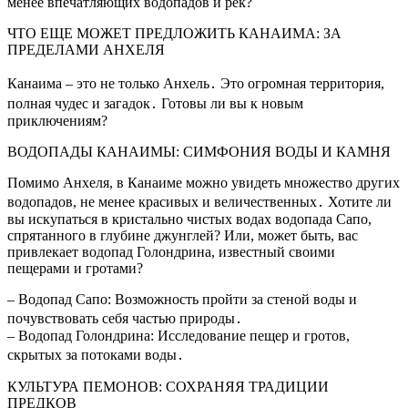
менее впечатляющих водопадов и рек?
ЧТО ЕЩЕ МОЖЕТ ПРЕДЛОЖИТЬ КАНАИМА: ЗА
ПРЕДЕЛАМИ АНХЕЛЯ
Канаима – это не только Анхель․ Это огромная территория,
полная чудес и загадок․ Готовы ли вы к новым
приключениям?
ВОДОПАДЫ КАНАИМЫ: СИМФОНИЯ ВОДЫ И КАМНЯ
Помимо Анхеля, в Канаиме можно увидеть множество других
водопадов, не менее красивых и величественных․ Хотите ли
вы искупаться в кристально чистых водах водопада Сапо,
спрятанного в глубине джунглей? Или, может быть, вас
привлекает водопад Голондрина, известный своими
пещерами и гротами?
– Водопад Сапо: Возможность пройти за стеной воды и
почувствовать себя частью природы․
– Водопад Голондрина: Исследование пещер и гротов,
скрытых за потоками воды․
КУЛЬТУРА ПЕМОНОВ: СОХРАНЯЯ ТРАДИЦИИ
ПРЕДКОВ