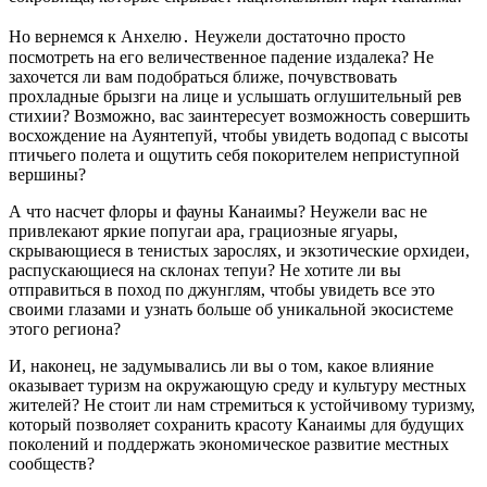
Но вернемся к Анхелю․ Неужели достаточно просто
посмотреть на его величественное падение издалека? Не
захочется ли вам подобраться ближе, почувствовать
прохладные брызги на лице и услышать оглушительный рев
стихии? Возможно, вас заинтересует возможность совершить
восхождение на Ауянтепуй, чтобы увидеть водопад с высоты
птичьего полета и ощутить себя покорителем неприступной
вершины?
А что насчет флоры и фауны Канаимы? Неужели вас не
привлекают яркие попугаи ара, грациозные ягуары,
скрывающиеся в тенистых зарослях, и экзотические орхидеи,
распускающиеся на склонах тепуи? Не хотите ли вы
отправиться в поход по джунглям, чтобы увидеть все это
своими глазами и узнать больше об уникальной экосистеме
этого региона?
И, наконец, не задумывались ли вы о том, какое влияние
оказывает туризм на окружающую среду и культуру местных
жителей? Не стоит ли нам стремиться к устойчивому туризму,
который позволяет сохранить красоту Канаимы для будущих
поколений и поддержать экономическое развитие местных
сообществ?