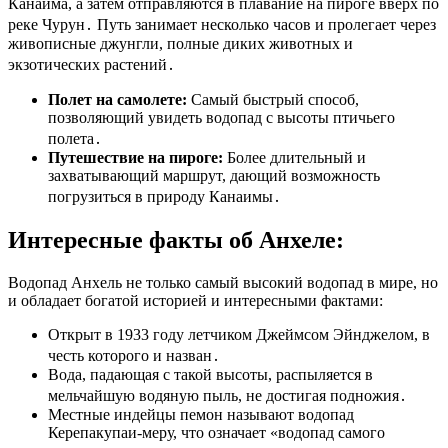
Канаима, а затем отправляются в плавание на пироге вверх по
реке Чурун․ Путь занимает несколько часов и пролегает через
живописные джунгли, полные диких животных и
экзотических растений․
Полет на самолете:
Самый быстрый способ,
позволяющий увидеть водопад с высоты птичьего
полета․
Путешествие на пироге:
Более длительный и
захватывающий маршрут, дающий возможность
погрузиться в природу Канаимы․
Интересные факты об Анхеле:
Водопад Анхель не только самый высокий водопад в мире, но
и обладает богатой историей и интересными фактами:
Открыт в 1933 году летчиком Джеймсом Эйнджелом, в
честь которого и назван․
Вода, падающая с такой высоты, распыляется в
мельчайшую водяную пыль, не достигая подножия․
Местные индейцы пемон называют водопад
Керепакупаи-меру, что означает «водопад самого