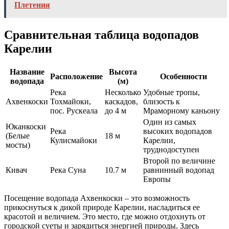
Плетения
Сравнительная таблица водопадов
Карелии
Название
Высота
Расположение
Особенности
водопада
(м)
Река
Несколько
Удобные тропы,
Ахвенкоски
Тохмайоки,
каскадов,
близость к
пос. Рускеала
до 4 м
Мраморному каньону
Один из самых
Юканкоски
Река
высоких водопадов
(Белые
18 м
Кулисмайоки
Карелии,
мосты)
труднодоступен
Второй по величине
Кивач
Река Суна
10.7 м
равнинный водопад
Европы
Посещение водопада Ахвенкоски – это возможность
прикоснуться к дикой природе Карелии, насладиться ее
красотой и величием. Это место, где можно отдохнуть от
городской суеты и зарядиться энергией природы. Здесь