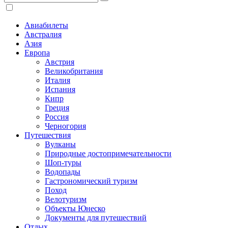
Авиабилеты
Австралия
Азия
Европа
Австрия
Великобритания
Италия
Испания
Кипр
Греция
Россия
Черногория
Путешествия
Вулканы
Природные достопримечательности
Шоп-туры
Водопады
Гастрономический туризм
Поход
Велотуризм
Объекты Юнеско
Документы для путешествий
Отдых