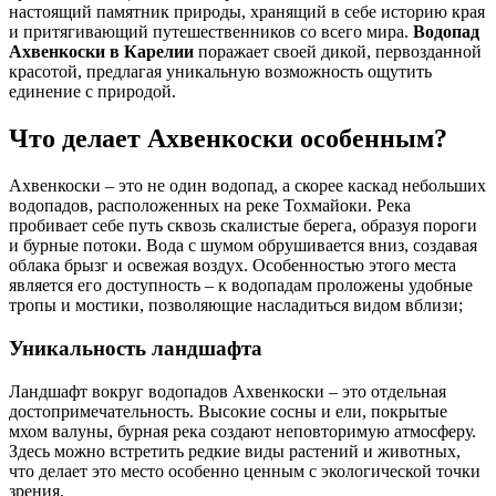
настоящий памятник природы, хранящий в себе историю края
и притягивающий путешественников со всего мира.
Водопад
Ахвенкоски в Карелии
поражает своей дикой, первозданной
красотой, предлагая уникальную возможность ощутить
единение с природой.
Что делает Ахвенкоски особенным?
Ахвенкоски – это не один водопад, а скорее каскад небольших
водопадов, расположенных на реке Тохмайоки. Река
пробивает себе путь сквозь скалистые берега, образуя пороги
и бурные потоки. Вода с шумом обрушивается вниз, создавая
облака брызг и освежая воздух. Особенностью этого места
является его доступность – к водопадам проложены удобные
тропы и мостики, позволяющие насладиться видом вблизи;
Уникальность ландшафта
Ландшафт вокруг водопадов Ахвенкоски – это отдельная
достопримечательность. Высокие сосны и ели, покрытые
мхом валуны, бурная река создают неповторимую атмосферу.
Здесь можно встретить редкие виды растений и животных,
что делает это место особенно ценным с экологической точки
зрения.