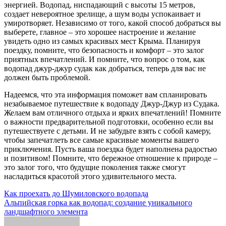
энергией. Водопад, ниспадающий с высоты 15 метров,
создает невероятное зрелище, а шум воды успокаивает и
умиротворяет. Независимо от того, какой способ добраться вы
выберете, главное – это хорошее настроение и желание
увидеть одно из самых красивых мест Крыма. Планируя
поездку, помните, что безопасность и комфорт – это залог
приятных впечатлений. И помните, что вопрос о том, как
водопад джур-джур судак как добраться, теперь для вас не
должен быть проблемой.
Надеемся, что эта информация поможет вам спланировать
незабываемое путешествие к водопаду Джур-Джур из Судака.
Желаем вам отличного отдыха и ярких впечатлений! Помните
о важности предварительной подготовки, особенно если вы
путешествуете с детьми. И не забудьте взять с собой камеру,
чтобы запечатлеть все самые красивые моменты вашего
приключения. Пусть ваша поездка будет наполнена радостью
и позитивом! Помните, что бережное отношение к природе –
это залог того, что будущие поколения также смогут
насладиться красотой этого удивительного места.
Навигация
Как проехать до Шумиловского водопада
Альпийская горка как водопад: создание уникального
по
ландшафтного элемента
записям