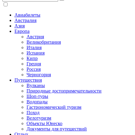
Авиабилеты
Австралия
Азия
Европа
Австрия
Великобритания
Италия
Испания
Кипр
Греция
Россия
Черногория
Путешествия
Вулканы
Природные достопримечательности
Шоп-туры
Водопады
Гастрономический туризм
Поход
Велотуризм
Объекты Юнеско
Документы для путешествий
Отдых