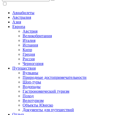
Авиабилеты
Австралия
Азия
Европа
Австрия
Великобритания
Италия
Испания
Кипр
Греция
Россия
Черногория
Путешествия
Вулканы
Природные достопримечательности
Шоп-туры
Водопады
Гастрономический туризм
Поход
Велотуризм
Объекты Юнеско
Документы для путешествий
Отдых