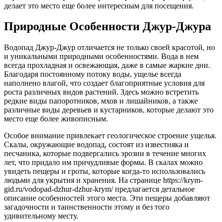
делает это место еще более интересным для посещения.
Природные Особенности Джур-Джура
Водопад Джур-Джур отличается не только своей красотой, но
и уникальными природными особенностями. Вода в нем
всегда прохладная и освежающая, даже в самые жаркие дни.
Благодаря постоянному потоку воды, ущелье всегда
наполнено влагой, что создает благоприятные условия для
роста различных видов растений. Здесь можно встретить
редкие виды папоротников, мхов и лишайников, а также
различные виды деревьев и кустарников, которые делают это
место еще более живописным.
Особое внимание привлекает геологическое строение ущелья.
Скалы, окружающие водопад, состоят из известняка и
песчаника, которые подвергались эрозии в течение многих
лет, что придало им причудливые формы. В скалах можно
увидеть пещеры и гроты, которые когда-то использовались
людьми для укрытия и хранения. На странице https://krym-
gid.ru/vodopad-dzhur-dzhur-krym/ предлагается детальное
описание особенностей этого места. Эти пещеры добавляют
загадочности и таинственности этому и без того
удивительному месту.