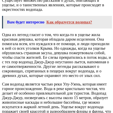
Существует множество рассказов о духах, обитающих в
ущелье, и о таинственных явлениях, которые происходят в
окрестностях водопада.
Вам будет интересно
Как образуется водопад?
Одна из легенд гласит о том, что когда-то в ущелье жила
красивая девушка, которая обладала даром исцеления. Она
помогала всем, кто нуждался в ее помощи, и люди приходили
к ней со всех уголков Крыма. Но однажды, когда на ущелье
обрушилась страшная засуха, девушка пожертвовала собой,
чтобы спасти жителей. Ее слезы превратились в поток воды, и
с тех пор водопад Джур-Джур неустанно льется, напоминая о
ее самоотверженности. Другие легенды рассказывают о
сокровищах, спрятанных в пещерах вокруг водопада, и о
древних духах, которые охраняют это место от злых сил.
Сам водопад является частью реки Улу-Узень, которая имеет
горное происхождение. Вода в реке кристально чистая, что
делает её особенно привлекательной для туристов. Водопад
Джур-Джур, низвергаясь с высоты около 15 метров, образует
живописные каскады и небольшие бассейны, где можно
искупатся в жаркий летний день. Ущелье вокруг водопада
поражает своей красотой и разнообразием флоры и фауны, что