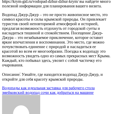
https://krym-gid.ru/vodopad-dzhur-dzhur-krym/ вы найдете много
полезной информации для планирования вашего визита.
Водопад Джур-Джур – это не просто живописное место, это
символ красоты и силы крымской природы. Он привлекает
туристов своей неповторимой атмосферой и историей,
предлагая возможность отдохнуть от городской суеты и
насладиться тишиной и спокойствием. Посещение Джур-
Джура – это незабываемое приключение, которое оставит
яркие впечатления и воспоминания. Это место, где можно
почувствовать единение с природой и насладиться ее
красотой во всем ее многообразии. Поездка к водопаду это
возможность увидеть одно из самых прекрасных мест Крыма.
Каждый, кто побывал здесь, увозит с собой частичку его
очарования.
Описание⁚ Узнайте, где находится водопад Джур-Джур, и
откройте для себя красоту крымской природы.
Навигация
Водопады как идеальная заставка для рабочего стола
змейковский водопад сочи как добраться на машине
по
записям