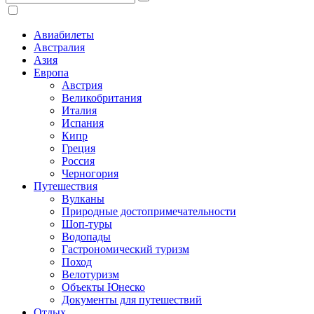
Авиабилеты
Австралия
Азия
Европа
Австрия
Великобритания
Италия
Испания
Кипр
Греция
Россия
Черногория
Путешествия
Вулканы
Природные достопримечательности
Шоп-туры
Водопады
Гастрономический туризм
Поход
Велотуризм
Объекты Юнеско
Документы для путешествий
Отдых