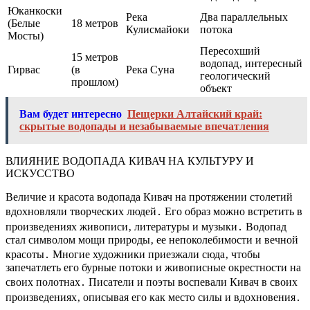
Юканкоски
Река
Два параллельных
(Белые
18 метров
Кулисмайоки
потока
Мосты)
Пересохший
15 метров
водопад‚ интересный
Гирвас
(в
Река Суна
геологический
прошлом)
объект
Вам будет интересно
Пещерки Алтайский край:
скрытые водопады и незабываемые впечатления
ВЛИЯНИЕ ВОДОПАДА КИВАЧ НА КУЛЬТУРУ И
ИСКУССТВО
Величие и красота водопада Кивач на протяжении столетий
вдохновляли творческих людей․ Его образ можно встретить в
произведениях живописи‚ литературы и музыки․ Водопад
стал символом мощи природы‚ ее непоколебимости и вечной
красоты․ Многие художники приезжали сюда‚ чтобы
запечатлеть его бурные потоки и живописные окрестности на
своих полотнах․ Писатели и поэты воспевали Кивач в своих
произведениях‚ описывая его как место силы и вдохновения․