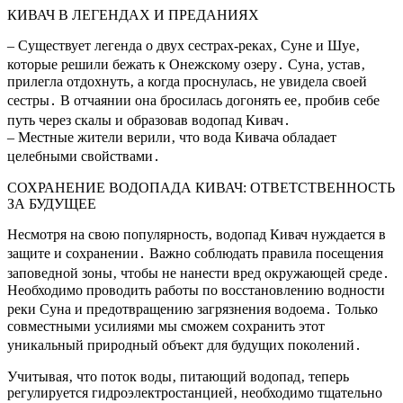
КИВАЧ В ЛЕГЕНДАХ И ПРЕДАНИЯХ
– Существует легенда о двух сестрах-реках‚ Суне и Шуе‚
которые решили бежать к Онежскому озеру․ Суна‚ устав‚
прилегла отдохнуть‚ а когда проснулась‚ не увидела своей
сестры․ В отчаянии она бросилась догонять ее‚ пробив себе
путь через скалы и образовав водопад Кивач․
– Местные жители верили‚ что вода Кивача обладает
целебными свойствами․
СОХРАНЕНИЕ ВОДОПАДА КИВАЧ: ОТВЕТСТВЕННОСТЬ
ЗА БУДУЩЕЕ
Несмотря на свою популярность‚ водопад Кивач нуждается в
защите и сохранении․ Важно соблюдать правила посещения
заповедной зоны‚ чтобы не нанести вред окружающей среде․
Необходимо проводить работы по восстановлению водности
реки Суна и предотвращению загрязнения водоема․ Только
совместными усилиями мы сможем сохранить этот
уникальный природный объект для будущих поколений․
Учитывая‚ что поток воды‚ питающий водопад‚ теперь
регулируется гидроэлектростанцией‚ необходимо тщательно