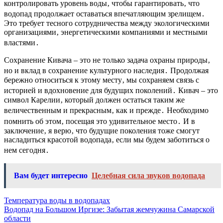
контролировать уровень воды‚ чтобы гарантировать‚ что
водопад продолжает оставаться впечатляющим зрелищем․
Это требует тесного сотрудничества между экологическими
организациями‚ энергетическими компаниями и местными
властями․
Сохранение Кивача – это не только задача охраны природы‚
но и вклад в сохранение культурного наследия․ Продолжая
бережно относиться к этому месту‚ мы сохраняем связь с
историей и вдохновение для будущих поколений․ Кивач – это
символ Карелии‚ который должен остаться таким же
величественным и прекрасным‚ как и прежде․ Необходимо
помнить об этом‚ посещая это удивительное место․ И в
заключение‚ я верю‚ что будущие поколения тоже смогут
насладиться красотой водопада‚ если мы будем заботиться о
нем сегодня․
Вам будет интересно
Целебная сила звуков водопада
Навигация
Температура воды в водопадах
Водопад на Большом Иргизе: Забытая жемчужина Самарской
по
области