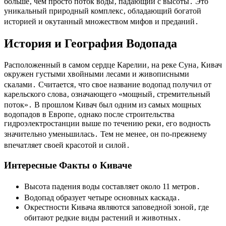
больше‚ чем просто поток воды‚ падающий с высоты․ Это
уникальный природный комплекс‚ обладающий богатой
историей и окутанный множеством мифов и преданий․
История и География Водопада
Расположенный в самом сердце Карелии‚ на реке Суна‚ Кивач
окружен густыми хвойными лесами и живописными
скалами․ Считается‚ что свое название водопад получил от
карельского слова‚ означающего «мощный‚ стремительный
поток»․ В прошлом Кивач был одним из самых мощных
водопадов в Европе‚ однако после строительства
гидроэлектростанции выше по течению реки‚ его водность
значительно уменьшилась․ Тем не менее‚ он по-прежнему
впечатляет своей красотой и силой․
Интересные Факты о Киваче
Высота падения воды составляет около 11 метров․
Водопад образует четыре основных каскада․
Окрестности Кивача являются заповедной зоной‚ где
обитают редкие виды растений и животных․