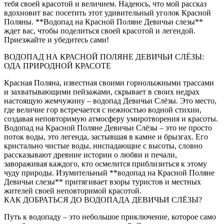
тебя своей красотой и величием. Надеюсь, что мой рассказ
вдохновит вас посетить этот удивительный уголок Красной
Поляны. **Водопад на Красной Поляне Девичьи слезы**
ждет вас, чтобы поделиться своей красотой и легендой.
Приезжайте и убедитесь сами!
ВОДОПАД НА КРАСНОЙ ПОЛЯНЕ ДЕВИЧЬИ СЛЁЗЫ:
ОДА ПРИРОДНОЙ КРАСОТЕ
Красная Поляна, известная своими горнолыжными трассами
и захватывающими пейзажами, скрывает в своих недрах
настоящую жемчужину – водопад Девичьи Слёзы. Это место,
где величие гор встречается с нежностью водной стихии,
создавая неповторимую атмосферу умиротворения и красоты.
Водопад на Красной Поляне Девичьи Слёзы – это не просто
поток воды, это легенда, застывшая в камне и брызгах. Его
кристально чистые воды, ниспадающие с высоты, словно
рассказывают древние истории о любви и печали,
завораживая каждого, кто осмелится приблизиться к этому
чуду природы. Изумительный **водопад на Красной Поляне
Девичьи слезы** притягивает взоры туристов и местных
жителей своей неповторимой красотой.
КАК ДОБРАТЬСЯ ДО ВОДОПАДА ДЕВИЧЬИ СЛЁЗЫ?
Путь к водопаду – это небольшое приключение, которое само