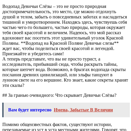
Водопад Девичьи Слёзы – это не просто природная
достопримечательность, это место, где можно отдохнуть
душой и телом, забыть о повседневных заботах и насладиться
тишиной и умиротворением. Находясь здесь, чувствуешь себя
частью чего-то большего, частью природы, которая окружает
тебя своей красотой и величием. Надеюсь, что мой рассказ
вдохновит вас посетить этот удивительный уголок Красной
Поляны. **Водопад на Красной Поляне Девичьи слезы**
ждет вас, чтобы поделиться своей красотой и легендой.
Приезжайте и убедитесь сами!
А теперь представьте, что вы не просто турист, а
исследователь, прибывший сюда, чтобы раскрыть тайны,
которые шепчет вода. Возможно, в брызгах водопада скрыты
послания древних цивилизаций, или эльфы танцуют в
лунном свете на его вершине. Кто знает, какие секреты хранят
эти скалы?
## За гранью очевидного: Что скрывает Девичьи Слёзы?
Вам будет интересно
Имена, Забытые В Величии
Помимо общеизвестных фактов, существуют истории,
передаваемые из уст в уста местными жителями. Говорят, что