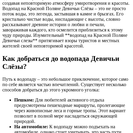
создавая неповторимую атмосферу умиротворения и красоты.
Водопад на Красной Поляне Девичьи Слёзы – это не просто
поток воды, это легенда, застывшая в камне и брызгах. Его
кристально чистые воды, ниспадающие с высоты, словно
рассказывают древние истории о любви и печали,
завораживая каждого, кто осмелится приблизиться к этому
чуду природы. Изумительный **водопад на Красной Поляне
Девичьи слезы** притягивает взоры туристов и местных
жителей своей неповторимой красотой.
Как добраться до водопада Девичьи
Слёзы?
Путь к водопаду – это небольшое приключение, которое само
по себе является частью впечатлений. Существует несколько
способов добраться до этого укромного уголка:
Пешком:
Для любителей активного отдыха
предусмотрены пешеходные маршруты, пролегающие
через живописные леса и горные тропы. Этот вариант
позволит в полной мере насладиться окружающей
природой.
На автомобиле:
К водопаду можно подъехать на
автомобиле, однако стоит учитывать, что часть пути