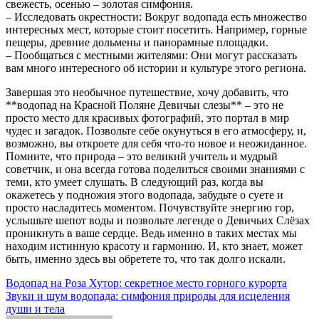
свежесть, осенью – золотая симфония.
– Исследовать окрестности: Вокруг водопада есть множество
интересных мест, которые стоит посетить. Например, горные
пещеры, древние дольмены и панорамные площадки.
– Пообщаться с местными жителями: Они могут рассказать
вам много интересного об истории и культуре этого региона.
Завершая это необычное путешествие, хочу добавить, что
**водопад на Красной Поляне Девичьи слезы** – это не
просто место для красивых фотографий, это портал в мир
чудес и загадок. Позвольте себе окунуться в его атмосферу, и,
возможно, вы откроете для себя что-то новое и неожиданное.
Помните, что природа – это великий учитель и мудрый
советчик, и она всегда готова поделиться своими знаниями с
теми, кто умеет слушать. В следующий раз, когда вы
окажетесь у подножия этого водопада, забудьте о суете и
просто насладитесь моментом. Почувствуйте энергию гор,
услышьте шепот воды и позвольте легенде о Девичьих Слёзах
проникнуть в ваше сердце. Ведь именно в таких местах мы
находим истинную красоту и гармонию. И, кто знает, может
быть, именно здесь вы обретете то, что так долго искали.
Навигация
Водопад на Роза Хутор: секретное место горного курорта
Звуки и шум водопада: симфония природы для исцеления
по
души и тела