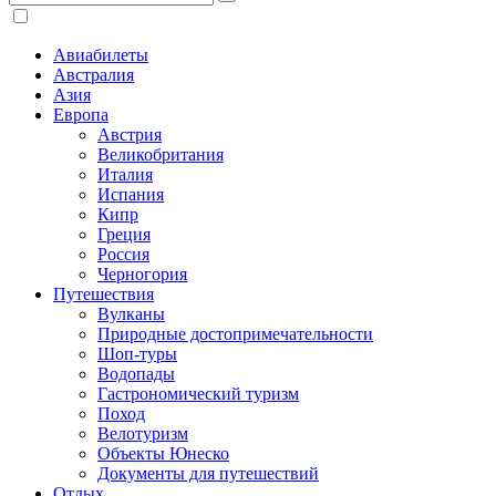
Авиабилеты
Австралия
Азия
Европа
Австрия
Великобритания
Италия
Испания
Кипр
Греция
Россия
Черногория
Путешествия
Вулканы
Природные достопримечательности
Шоп-туры
Водопады
Гастрономический туризм
Поход
Велотуризм
Объекты Юнеско
Документы для путешествий
Отдых