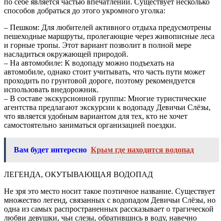
по себе является частью впечатлений. Существует несколько
способов добраться до этого укромного уголка:
– Пешком: Для любителей активного отдыха предусмотрены
пешеходные маршруты, пролегающие через живописные леса
и горные тропы. Этот вариант позволит в полной мере
насладиться окружающей природой.
– На автомобиле: К водопаду можно подъехать на
автомобиле, однако стоит учитывать, что часть пути может
проходить по грунтовой дороге, поэтому рекомендуется
использовать внедорожник.
– В составе экскурсионной группы: Многие туристические
агентства предлагают экскурсии к водопаду Девичьи Слёзы,
что является удобным вариантом для тех, кто не хочет
самостоятельно заниматься организацией поездки.
Вам будет интересно
Крым где находится водопад
ЛЕГЕНДА, ОКУТЫВАЮЩАЯ ВОДОПАД
Не зря это место носит такое поэтичное название. Существует
множество легенд, связанных с водопадом Девичьи Слёзы, но
одна из самых распространенных рассказывает о трагической
любви девушки, чьи слезы, обратившись в воду, навечно