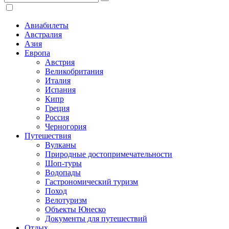
Авиабилеты
Австралия
Азия
Европа
Австрия
Великобритания
Италия
Испания
Кипр
Греция
Россия
Черногория
Путешествия
Вулканы
Природные достопримечательности
Шоп-туры
Водопады
Гастрономический туризм
Поход
Велотуризм
Объекты Юнеско
Документы для путешествий
Отдых