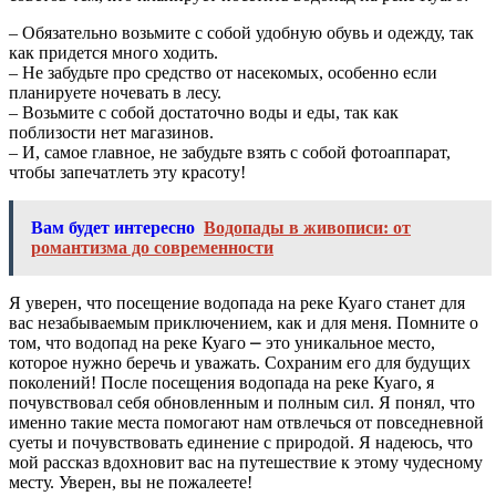
– Обязательно возьмите с собой удобную обувь и одежду, так
как придется много ходить.
– Не забудьте про средство от насекомых, особенно если
планируете ночевать в лесу.
– Возьмите с собой достаточно воды и еды, так как
поблизости нет магазинов.
– И, самое главное, не забудьте взять с собой фотоаппарат,
чтобы запечатлеть эту красоту!
Вам будет интересно
Водопады в живописи: от
романтизма до современности
Я уверен, что посещение водопада на реке Куаго станет для
вас незабываемым приключением, как и для меня. Помните о
том, что водопад на реке Куаго ⎼ это уникальное место,
которое нужно беречь и уважать. Сохраним его для будущих
поколений! После посещения водопада на реке Куаго, я
почувствовал себя обновленным и полным сил. Я понял, что
именно такие места помогают нам отвлечься от повседневной
суеты и почувствовать единение с природой. Я надеюсь, что
мой рассказ вдохновит вас на путешествие к этому чудесному
месту. Уверен, вы не пожалеете!