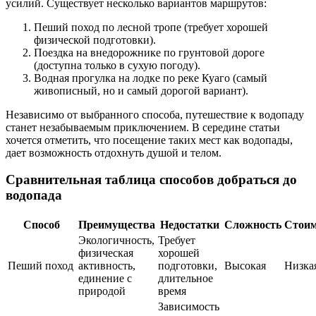
усилий. Существует несколько вариантов маршрутов:
Пеший поход по лесной тропе (требует хорошей
физической подготовки).
Поездка на внедорожнике по грунтовой дороге
(доступна только в сухую погоду).
Водная прогулка на лодке по реке Куаго (самый
живописный, но и самый дорогой вариант).
Независимо от выбранного способа, путешествие к водопаду
станет незабываемым приключением. В середине статьи
хочется отметить, что посещение таких мест как водопады,
дает возможность отдохнуть душой и телом.
Сравнительная таблица способов добраться до
водопада
Способ
Преимущества
Недостатки
Сложность
Стоим
Экологичность,
Требует
физическая
хорошей
Пеший поход
активность,
подготовки,
Высокая
Низка
единение с
длительное
природой
время
Зависимость