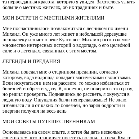
та первозданная красота, которую я увидел. Захотелось узнать
больше о местных жителях, об их традициях и быте.
МОИ ВСТРЕЧИ С МЕСТНЫМИ ЖИТЕЛЯМИ
Мне посчастливилось познакомиться с лесником по имени
Михаил. Он уже много лет живет в небольшой деревушке
неподалеку и знает о реке Куаго все. Михаил рассказал мне
множество интересных историй о водопаде, о его целебной
силе и о легендах, связанных с этим местом.
ЛЕГЕНДЫ И ПРЕДАНИЯ
Михаил поведал мне о старинном предании, согласно
которому, вода водопада обладает магическими свойствами.
Если искупаться в нем на рассвете, то можно избавиться от
болезней и обрести удачу. Я, конечно, не поверил в это сразу,
но решил проверить. Поднявшись до рассвета, я окунулся в
ледяную воду. Ощущения были непередаваемые! Не знаю,
избавился ли я от каких-то болезней, но заряд бодрости и
энергии получил на весь день.
МОИ СОВЕТЫ ПУТЕШЕСТВЕННИКАМ
Основываясь на своем опыте, я хотел бы дать несколько
советов тем, кто планирует посетить водопад на реке Куаго: