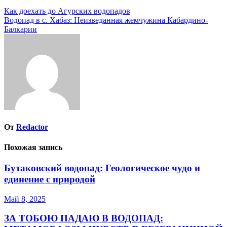
Навигация
Как доехать до Агурских водопадов
Водопад в с. Хабаз: Неизведанная жемчужина Кабардино-
по
Балкарии
записям
От
Redactor
Похожая запись
Бутаковский водопад: Геологическое чудо и
единение с природой
Май 8, 2025
ЗА ТОБОЮ ПАДАЮ В ВОДОПАД: