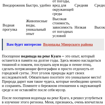
от погоды,
Внедорожник
Быстро, удобно
вред для
Средняя
Средн
окружающей
среды
Высокая
Живописные
стоимость,
Водная
виды,
зависимость
Низкая
Высок
прогулка
уникальный
от погодных
опыт
условий
Вам будет интересно
Водопады Миорского района
Посещение
водопада на реке Куаго
⎼ это опыт, который
останется в памяти на долгие годы. Здесь можно насладиться
тишиной и покоем, послушать шум воды и пение птиц,
сделать потрясающие фотографии и просто отдохнуть от
городской суеты. Этот уголок природы ждет своих
исследователей. Обязательно посетите это уникальное место!
Природа дарит нам такие чудеса, которые необходимо ценить
и сохранять. Помните о бережном отношении к окружающей
среде и не оставляйте после себя мусор.
После посещения водопада на реке Куаго, я решил углубиться
в изучение этого региона. Меня, признаюсь, очень впечатлила