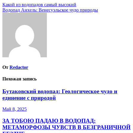
Навигация
Какой из водопадов самый высокий
Водопад Анхель: Венесуэльское чудо природы
по
записям
От
Redactor
Похожая запись
Бутаковский водопад: Геологическое чудо и
единение с природой
Май 8, 2025
ЗА ТОБОЮ ПАДАЮ В ВОДОПАД:
МЕТАМОРФОЗЫ ЧУВСТВ В БЕЗГРАНИЧНОЙ