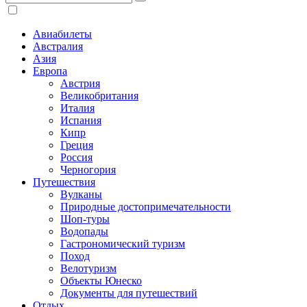
Авиабилеты
Австралия
Азия
Европа
Австрия
Великобритания
Италия
Испания
Кипр
Греция
Россия
Черногория
Путешествия
Вулканы
Природные достопримечательности
Шоп-туры
Водопады
Гастрономический туризм
Поход
Велотуризм
Объекты Юнеско
Документы для путешествий
Отдых