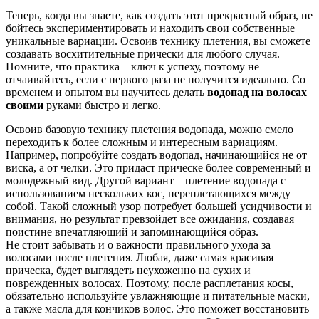
Теперь, когда вы знаете, как создать этот прекрасный образ, не
бойтесь экспериментировать и находить свои собственные
уникальные вариации. Освоив технику плетения, вы сможете
создавать восхитительные прически для любого случая.
Помните, что практика – ключ к успеху, поэтому не
отчаивайтесь, если с первого раза не получится идеально. Со
временем и опытом вы научитесь делать
водопад на волосах
своими
руками быстро и легко.
Освоив базовую технику плетения водопада, можно смело
переходить к более сложным и интересным вариациям.
Например, попробуйте создать водопад, начинающийся не от
виска, а от челки. Это придаст прическе более современный и
молодежный вид. Другой вариант – плетение водопада с
использованием нескольких кос, переплетающихся между
собой. Такой сложный узор потребует большей усидчивости и
внимания, но результат превзойдет все ожидания, создавая
поистине впечатляющий и запоминающийся образ.
Не стоит забывать и о важности правильного ухода за
волосами после плетения. Любая, даже самая красивая
прическа, будет выглядеть неухоженно на сухих и
поврежденных волосах. Поэтому, после расплетания косы,
обязательно используйте увлажняющие и питательные маски,
а также масла для кончиков волос. Это поможет восстановить