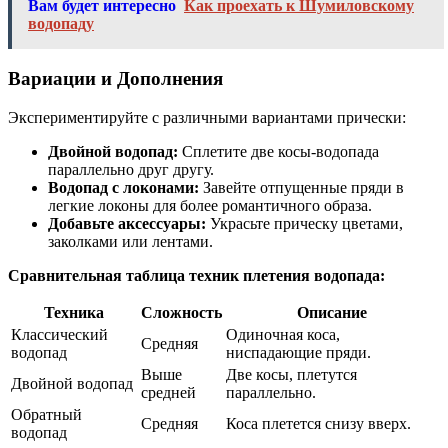
Вам будет интересно
Как проехать к Шумиловскому
водопаду
Вариации и Дополнения
Экспериментируйте с различными вариантами прически:
Двойной водопад:
Сплетите две косы-водопада
параллельно друг другу.
Водопад с локонами:
Завейте отпущенные пряди в
легкие локоны для более романтичного образа.
Добавьте аксессуары:
Украсьте прическу цветами,
заколками или лентами.
Сравнительная таблица техник плетения водопада:
Техника
Сложность
Описание
Классический
Одиночная коса,
Средняя
водопад
ниспадающие пряди.
Выше
Две косы, плетутся
Двойной водопад
средней
параллельно.
Обратный
Средняя
Коса плетется снизу вверх.
водопад