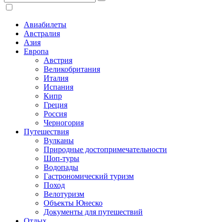
Авиабилеты
Австралия
Азия
Европа
Австрия
Великобритания
Италия
Испания
Кипр
Греция
Россия
Черногория
Путешествия
Вулканы
Природные достопримечательности
Шоп-туры
Водопады
Гастрономический туризм
Поход
Велотуризм
Объекты Юнеско
Документы для путешествий
Отдых