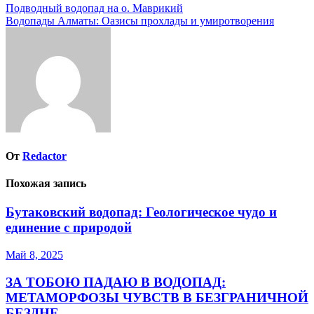
Навигация
Подводный водопад на о. Маврикий
Водопады Алматы: Оазисы прохлады и умиротворения
по
записям
От
Redactor
Похожая запись
Бутаковский водопад: Геологическое чудо и
единение с природой
Май 8, 2025
ЗА ТОБОЮ ПАДАЮ В ВОДОПАД:
МЕТАМОРФОЗЫ ЧУВСТВ В БЕЗГРАНИЧНОЙ
БЕЗДНЕ