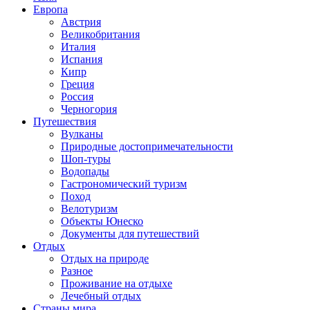
Европа
Австрия
Великобритания
Италия
Испания
Кипр
Греция
Россия
Черногория
Путешествия
Вулканы
Природные достопримечательности
Шоп-туры
Водопады
Гастрономический туризм
Поход
Велотуризм
Объекты Юнеско
Документы для путешествий
Отдых
Отдых на природе
Разное
Проживание на отдыхе
Лечебный отдых
Страны мира