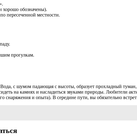
».
и хорошо обозначены).
 по пересеченной местности.
паду.
пешим прогулкам.
Вода, с шумом падающая с высоты, образует прохладный туман,
сидеть на камнях и насладиться звуками природы. Любители акт
о снаряжения и опыта). В середине пути, вы обязательно встр
аться