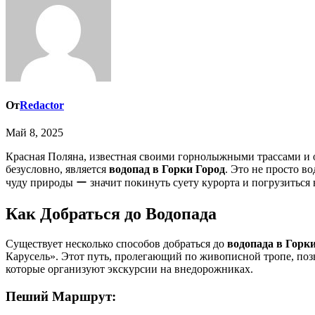
От
Redactor
Май 8, 2025
Красная Поляна, известная своими горнолыжными трассами и олимпийским наследием, скрывает в своих живописных окрестностях множество природных сокровищ. Одним из таких,
безусловно, является
водопад в Горки Город
. Это не просто 
чуду природы ー значит покинуть суету курорта и погрузиться
Как Добраться до Водопада
Существует несколько способов добраться до
водопада в Горк
Карусель». Этот путь, пролегающий по живописной тропе, поз
которые организуют экскурсии на внедорожниках.
Пеший Маршрут: