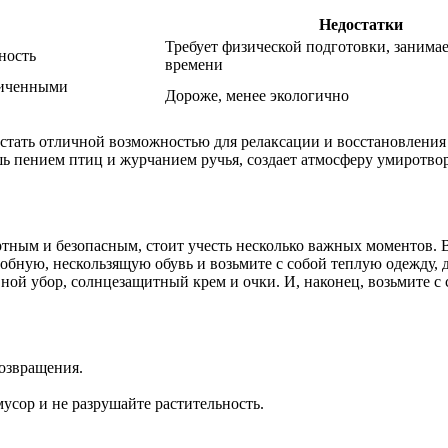
Недостатки
Требует физической подготовки, занима
ность
времени
ниченными
Дороже, менее экологично
стать отличной возможностью для релаксации и восстановления
ь пением птиц и журчанием ручья, создает атмосферу умиротвор
ным и безопасным, стоит учесть несколько важных моментов. В
обную, нескользящую обувь и возьмите с собой теплую одежду, д
овной убор, солнцезащитный крем и очки. И, наконец, возьмите с
возвращения.
усор и не разрушайте растительность.