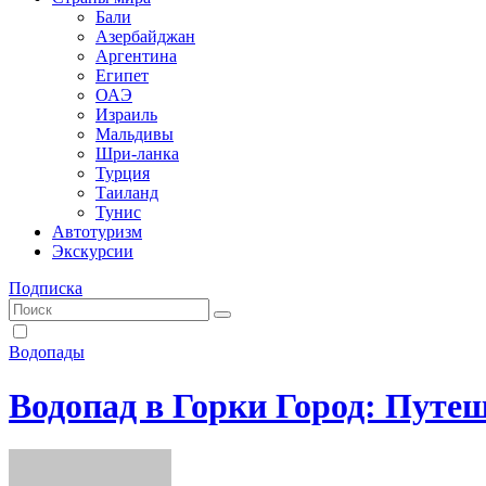
Бали
Азербайджан
Аргентина
Египет
ОАЭ
Израиль
Мальдивы
Шри-ланка
Турция
Таиланд
Тунис
Автотуризм
Экскурсии
Подписка
Водопады
Водопад в Горки Город: Пут