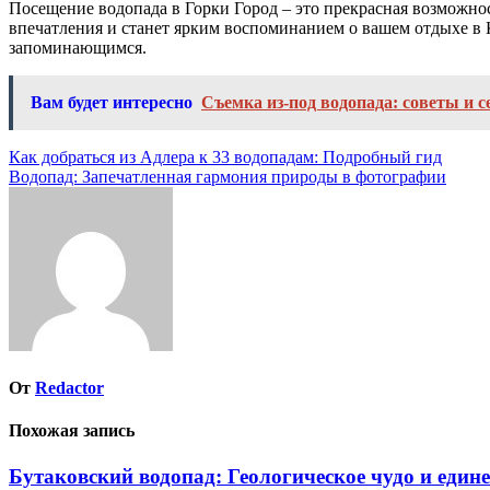
Посещение водопада в Горки Город – это прекрасная возможнос
впечатления и станет ярким воспоминанием о вашем отдыхе в 
запоминающимся.
Вам будет интересно
Съемка из-под водопада: советы и 
Навигация
Как добраться из Адлера к 33 водопадам: Подробный гид
Водопад: Запечатленная гармония природы в фотографии
по
записям
От
Redactor
Похожая запись
Бутаковский водопад: Геологическое чудо и един