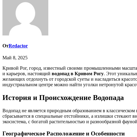
От
Redactor
Май 8, 2025
Кривой Рог, город, известный своими промышленными масштабами и богатой историей добычи руды, таит в себе неожиданные сюрпризы. Мало кто ожидает увидеть здесь, среди терриконов
и карьеров, настоящий
водопад в Кривом Рогу
. Этот уникаль
желающих отдохнуть от городской суеты и насладиться красо
индустриальном центре можно найти уголки нетронутой красо
История и Происхождение Водопада
Водопад не является природным образованием в классическом 
сбрасывается в специальные отстойники, а излишки стекают вн
экосистема, с богатой растительностью и разнообразной фауной
Географическое Расположение и Особенности