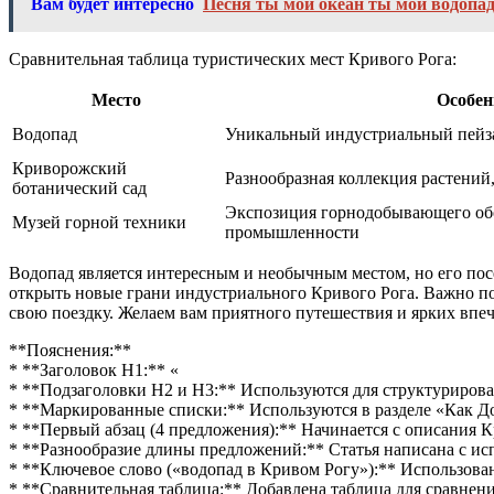
Вам будет интересно
Песня ты мой океан ты мой водопа
Сравнительная таблица туристических мест Кривого Рога:
Место
Особен
Водопад
Уникальный индустриальный пейз
Криворожский
Разнообразная коллекция растений
ботанический сад
Экспозиция горнодобывающего обо
Музей горной техники
промышленности
Водопад является интересным и необычным местом, но его по
открыть новые грани индустриального Кривого Рога. Важно п
свою поездку. Желаем вам приятного путешествия и ярких впе
**Пояснения:**
* **Заголовок H1:** «
* **Подзаголовки H2 и H3:** Используются для структурирова
* **Маркированные списки:** Используются в разделе «Как Д
* **Первый абзац (4 предложения):** Начинается с описания 
* **Разнообразие длины предложений:** Статья написана с и
* **Ключевое слово («водопад в Кривом Рогу»):** Использовано
* **Сравнительная таблица:** Добавлена таблица для сравнен