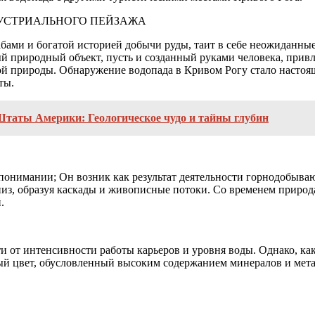
ДУСТРИАЛЬНОГО ПЕЙЗАЖА
ми и богатой историей добычи руды, таит в себе неожиданные 
ый природный объект, пусть и созданный руками человека, прив
той природы. Обнаружение водопада в Кривом Рогу стало насто
ты.
таты Америки: Геологическое чудо и тайны глубин
понимании; Он возник как результат деятельности горнодобываю
из, образуя каскады и живописные потоки. Со временем природа
.
 от интенсивности работы карьеров и уровня воды. Однако, как
ый цвет, обусловленный высоким содержанием минералов и метал