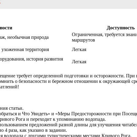
д
ности
Доступность
Ограниченная, требуется знан
аж, необычная природа
маршрутов
, ухоженная территория
Легкая
рудования, история развития
Легкая
сещение требует определенной подготовки и осторожности. При
омнить о безопасности и бережном отношении к окружающей сре
чатлений!
ния статьи.
обраться и Что Увидеть» и «Меры Предосторожности при Посещ
Кривого Рога и переходит к упоминанию водопада.
спользованием предложений разной длины для улучшения читабе
 4 раза, как указано в задании.
ия водопада с другими туристическими местами Кривого Рога.