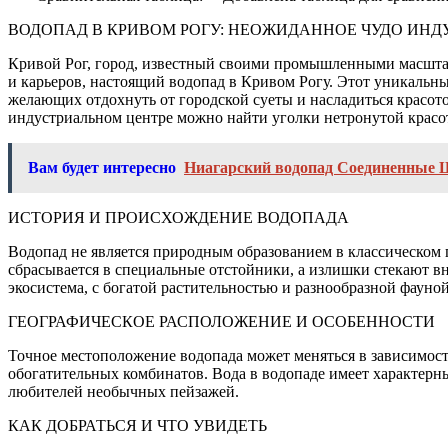
ВОДОПАД В КРИВОМ РОГУ: НЕОЖИДАННОЕ ЧУДО ИН
Кривой Рог, город, известный своими промышленными масштаба
и карьеров, настоящий водопад в Кривом Рогу. Этот уникальн
желающих отдохнуть от городской суеты и насладиться красо
индустриальном центре можно найти уголки нетронутой красо
Вам будет интересно
Ниагарский водопад Соединенные Ш
ИСТОРИЯ И ПРОИСХОЖДЕНИЕ ВОДОПАДА
Водопад не является природным образованием в классическом 
сбрасывается в специальные отстойники, а излишки стекают вн
экосистема, с богатой растительностью и разнообразной фауной
ГЕОГРАФИЧЕСКОЕ РАСПОЛОЖЕНИЕ И ОСОБЕННОСТИ
Точное местоположение водопада может меняться в зависимости
обогатительных комбинатов. Вода в водопаде имеет характерн
любителей необычных пейзажей.
КАК ДОБРАТЬСЯ И ЧТО УВИДЕТЬ