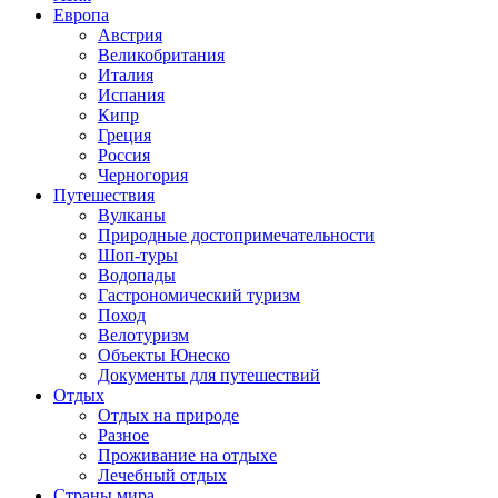
Европа
Австрия
Великобритания
Италия
Испания
Кипр
Греция
Россия
Черногория
Путешествия
Вулканы
Природные достопримечательности
Шоп-туры
Водопады
Гастрономический туризм
Поход
Велотуризм
Объекты Юнеско
Документы для путешествий
Отдых
Отдых на природе
Разное
Проживание на отдыхе
Лечебный отдых
Страны мира