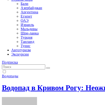
Бали
Азербайджан
Аргентина
Египет
ОАЭ
Израиль
Мальдивы
Шри-ланка
Турция
Таиланд
Тунис
Автотуризм
Экскурсии
Подписка
Водопады
Водопад в Кривом Рогу: Неож