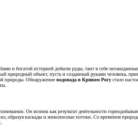
ный природный объект, пусть и созданный руками человека, при
той природы. Обнаружение
водопада в Кривом Рогу
стало насто
ты.
понимании. Он возник как результат деятельности горнодобываю
из, образуя каскады и живописные потоки. Со временем природа
.