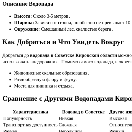
Описание Водопада
Высота:
Около 3-5 метров․
Ширина:
Зависит от сезона, но обычно не превышает 10
Окружение:
Смешанный лес, скалистые берега․
Как Добраться и Что Увидеть Вокруг
Добраться до
водопада в Советске Кировской области
можно 
использовать внедорожник․ Помимо самого водопада, в окрест
Живописные скальные образования․
Разнообразную флору и фауну․
Места для пикника и отдыха․
Сравнение с Другими Водопадами Киро
Характеристика
Водопад в Советске
Другие из
Популярность
Низкая
Высокая
Транспортная доступность
Сложная
Относитель
Размер
Небольшой
Разный