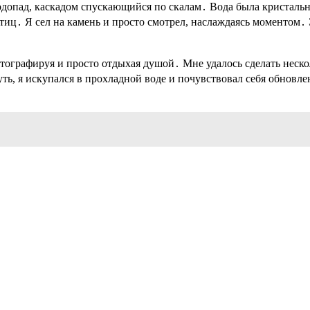
водопад, каскадом спускающийся по скалам․ Вода была кристаль
ц․ Я сел на камень и просто смотрел, наслаждаясь моментом․ Э
фотографируя и просто отдыхая душой․ Мне удалось сделать неск
уть, я искупался в прохладной воде и почувствовал себя обновл