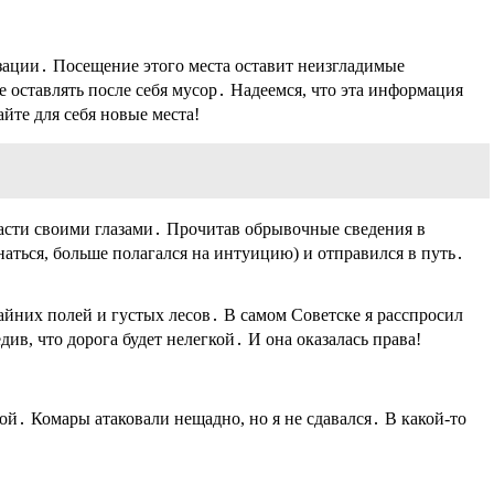
зации․ Посещение этого места оставит неизгладимые
оставлять после себя мусор․ Надеемся, что эта информация
йте для себя новые места!
бласти своими глазами․ Прочитав обрывочные сведения в
знаться, больше полагался на интуицию) и отправился в путь․
айних полей и густых лесов․ В самом Советске я расспросил
в, что дорога будет нелегкой․ И она оказалась права!
й․ Комары атаковали нещадно, но я не сдавался․ В какой-то