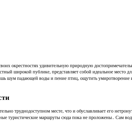
 в своих окрестностях удивительную природную достопримечате
естный широкой публике, представляет собой идеальное место д
лишь шум падающей воды и пение птиц, ощутить умиротворение 
сти
ельно труднодоступном месте, что и обуславливает его нетрон
ьные туристические маршруты сюда пока не проложены․ Сам вод