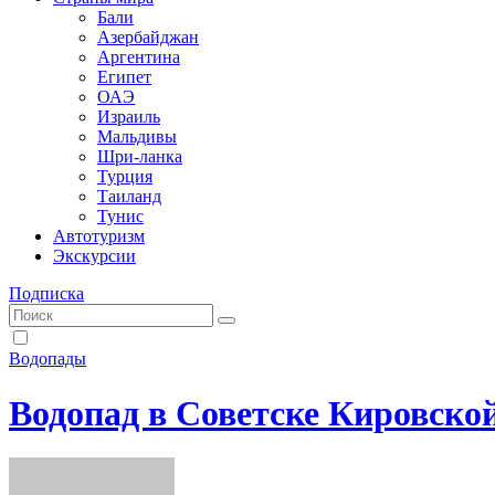
Бали
Азербайджан
Аргентина
Египет
ОАЭ
Израиль
Мальдивы
Шри-ланка
Турция
Таиланд
Тунис
Автотуризм
Экскурсии
Подписка
Водопады
Водопад в Советске Кировско