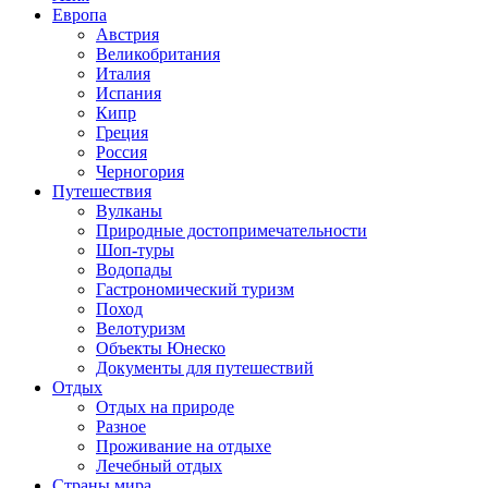
Европа
Австрия
Великобритания
Италия
Испания
Кипр
Греция
Россия
Черногория
Путешествия
Вулканы
Природные достопримечательности
Шоп-туры
Водопады
Гастрономический туризм
Поход
Велотуризм
Объекты Юнеско
Документы для путешествий
Отдых
Отдых на природе
Разное
Проживание на отдыхе
Лечебный отдых
Страны мира