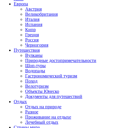
Европа
Австрия
Великобритания
Италия
Испания
Кипр
Греция
Россия
Черногория
Путешествия
Вулканы
Природные достопримечательности
Шоп-туры
Водопады
Гастрономический туризм
Поход
Велотуризм
Объекты Юнеско
Документы для путешествий
Отдых
Отдых на природе
Разное
Проживание на отдыхе
Лечебный отдых
Страны мира