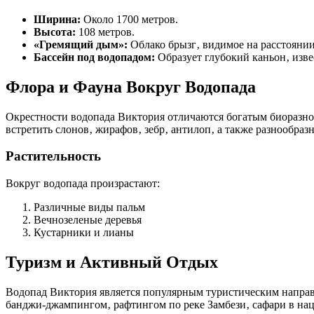
Ширина:
Около 1700 метров.
Высота:
108 метров.
«Гремящий дым»:
Облако брызг‚ видимое на расстоянии
Бассейн под водопадом:
Образует глубокий каньон‚ изв
Флора и Фауна Вокруг Водопада
Окрестности водопада Виктория отличаются богатым биоразно
встретить слонов‚ жирафов‚ зебр‚ антилоп‚ а также разнообраз
Растительность
Вокруг водопада произрастают:
Различные виды пальм
Вечнозеленые деревья
Кустарники и лианы
Туризм и Активный Отдых
Водопад Виктория является популярным туристическим направ
банджи-джампингом‚ рафтингом по реке Замбези‚ сафари в нац