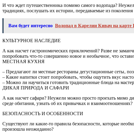
И что ждет путешественника помимо самого водопада? Неужели
традициях‚ послушать их истории‚ передаваемые из поколения
Вам будет интересно
Водопад в Карелии Кивач на карте
КУЛЬТУРНОЕ НАСЛЕДИЕ
А как насчет гастрономических приключений? Разве не заман
попробовать что-то совершенно новое и необычное‚ что остави
МЕСТНАЯ КУХНЯ
– Предлагают ли местные рестораны дегустационные сеты‚ по
– Какие напитки стоит попробовать‚ чтобы ощутить вкус нас
– Можно ли научиться готовить традиционные блюда на мастер
ДИКАЯ ПРИРОДА И САФАРИ
А как насчет сафари? Неужели можно просто проехать мимо ди
среде обитания‚ узнать об их привычках и взаимоотношениях?
БЕЗОПАСНОСТЬ И ОСОБЕННОСТИ
Существуют ли какие-то правила безопасности‚ которые необхо
произошла неожиданно?