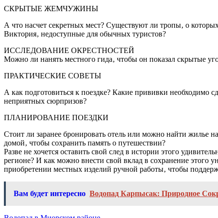
СКРЫТЫЕ ЖЕМЧУЖИНЫ
А что насчет секретных мест? Существуют ли тропы‚ о которы
Виктория‚ недоступные для обычных туристов?
ИССЛЕДОВАНИЕ ОКРЕСТНОСТЕЙ
Можно ли нанять местного гида‚ чтобы он показал скрытые уг
ПРАКТИЧЕСКИЕ СОВЕТЫ
А как подготовиться к поездке? Какие прививки необходимо сд
неприятных сюрпризов?
ПЛАНИРОВАНИЕ ПОЕЗДКИ
Стоит ли заранее бронировать отель или можно найти жилье н
домой‚ чтобы сохранить память о путешествии?
Разве не хочется оставить свой след в истории этого удивите
регионе? И как можно внести свой вклад в сохранение этого у
приобретении местных изделий ручной работы‚ чтобы поддержа
Вам будет интересно
Водопад Карпысак: Природное Со
Водопад в Миорском районе