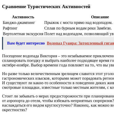
Сравнение Туристических Активностей
Активность
Описание
Банджо-джампинг
Прыжок с моста прямо над водопадом.
Рафтинг
Сплав по бурным водам реки Замбези.
Вертолетная экскурсия
Полет над водопадом‚ позволяющий уви
Вам будет интересно
Водопад Гуаира: Затопленный гига
Посещение водопада Виктория – это незабываемое приключение
спланировать поездку и выбрать наиболее подходящее время год
октябре-ноябре. Выбор времени года повлияет на то‚ что вы у
Но разве только величественным зрелищем славится этот угол
гастрономических изысков‚ которыми может порадовать регио
И существуют ли какие-то особенности в поведении диких жи
смотровые площадки‚ известные только местным жителям‚ с к
Стоит ли забывать о мерах предосторожности при планировани
от аэропорта до отеля‚ чтобы избежать неприятных сюрпризов
наслаждаться его видом круглосуточно? Наконец‚ как можно вн
окрестностях?