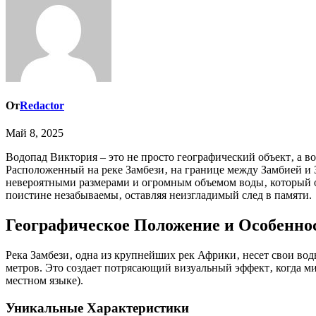
От
Redactor
Май 8, 2025
Водопад Виктория – это не просто географический объект‚ а воплощение первозданной силы природы‚ зрелище‚ захватывающее дух и повергающее в трепет каждого‚ кто его увидит.
Расположенный на реке Замбези‚ на границе между Замбией и 
невероятными размерами и огромным объемом воды‚ который об
поистине незабываемы‚ оставляя неизгладимый след в памяти.
Географическое Положение и Особенно
Река Замбези‚ одна из крупнейших рек Африки‚ несет свои вод
метров. Это создает потрясающий визуальный эффект‚ когда м
местном языке).
Уникальные Характеристики