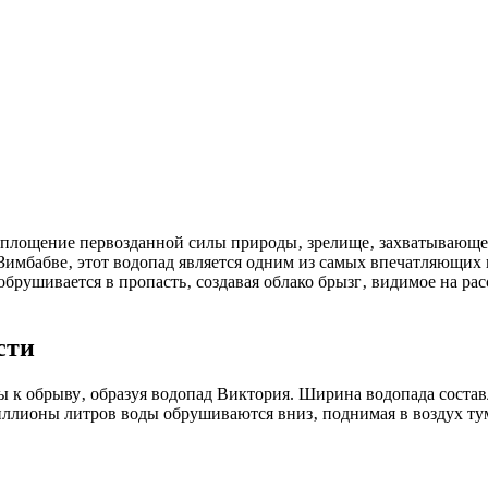
Зимбабве‚ этот водопад является одним из самых впечатляющих
рушивается в пропасть‚ создавая облако брызг‚ видимое на рас
сти
ы к обрыву‚ образуя водопад Виктория. Ширина водопада составл
иллионы литров воды обрушиваются вниз‚ поднимая в воздух ту