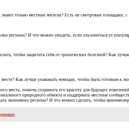
х знают только местные жители? Есть ли смотровые площадки‚ 
олки региона? И что можно увидеть‚ если отклониться от попул
елать‚ чтобы защитить себя от тропических болезней? Как лучше
а месте? Как лучше упаковать чемодан‚ чтобы быть готовым к 
льного места‚ помочь сохранить его красоту для будущих поколе
никального природного объекта и поддержать местные сообществ
ть экономику региона? И что можно сделать‚ чтобы минимизиро
кровище