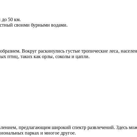
 до 50 км.
естный своими бурными водами.
образием. Вокруг раскинулись густые тропические леса‚ насел
ных птиц‚ таких как орлы‚ соколы и цапли.
лением‚ предлагающим широкий спектр развлечений. Здесь можн
иональных парках и многое другое.