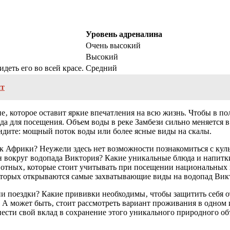
Уровень адреналина
Очень высокий
Высокий
деть его во всей красе.
Средний
нт
‚ которое оставит яркие впечатления на всю жизнь. Чтобы в по
а для посещения. Объем воды в реке Замбези сильно меняется в 
видите: мощный поток воды или более ясные виды на скалы.
ок Африки? Неужели здесь нет возможности познакомиться с кул
н вокруг водопада Виктория? Какие уникальные блюда и напитк
вотных‚ которые стоит учитывать при посещении национальных 
оторых открываются самые захватывающие виды на водопад Вик
и поездки? Какие прививки необходимы‚ чтобы защитить себя о
? А может быть‚ стоит рассмотреть вариант проживания в одном
ести свой вклад в сохранение этого уникального природного об