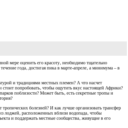
лной мере оценить его красоту‚ необходимо тщательно
течение года‚ достигая пика в марте-апреле‚ а минимума – в
ьтурой и традициями местных племен? А что насчет
и стоит попробовать‚ чтобы ощутить вкус настоящей Африки?
парков поблизости? Может быть‚ есть секретные тропы и
тория?
т тропических болезней? И как лучше организовать трансфер
 из лоджей‚ расположенных вблизи водопада‚ чтобы
ъекта и поддержать местные сообщества‚ живущие в его