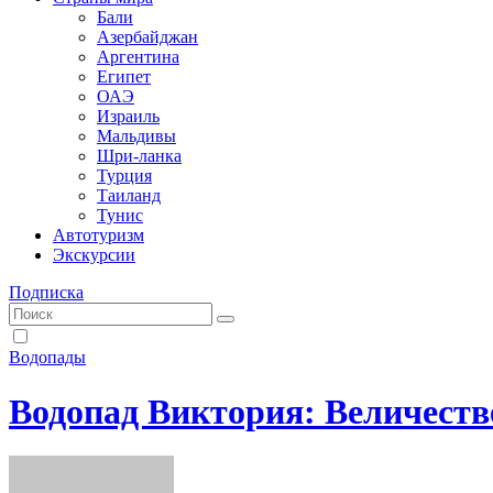
Бали
Азербайджан
Аргентина
Египет
ОАЭ
Израиль
Мальдивы
Шри-ланка
Турция
Таиланд
Тунис
Автотуризм
Экскурсии
Подписка
Водопады
Водопад Виктория: Величест