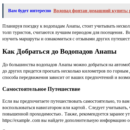
Вам будет интересно
Водопад фонтан домашний купить: 
Планируя поездку к водопадам Анапы, стоит учитывать нескол
толп туристов, считаются лучшим периодом для посещения․ Во-
изучить маршруты и ознакомиться с отзывами других путешес
Как Добраться до Водопадов Анапы
До большинства водопадов Анапы можно добраться на автомоб
до других придется проехать несколько километров по горным
способа передвижения зависит от ваших предпочтений и возм
Самостоятельное Путешествие
Если вы предпочитаете путешествовать самостоятельно, то ва
воспользоваться навигатором или картой․ Следует учитывать, 
повышенной проходимостью․ Также, рекомендуется заранее уто
https://example․com вы найдете дополнительную информацию о