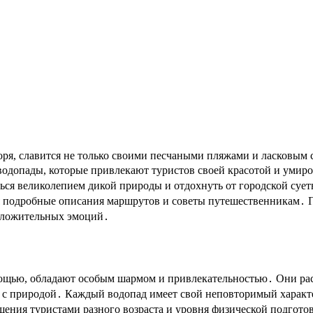
водопады, которые привлекают туристов своей красотой и умир
ся великолепием дикой природы и отдохнуть от городской суеты
я подробные описания маршрутов и советы путешественникам․ 
положительных эмоций․
мощью, обладают особым шармом и привлекательностью․ Они р
и с природой․ Каждый водопад имеет свой неповторимый характ
щения туристами разного возраста и уровня физической подгото