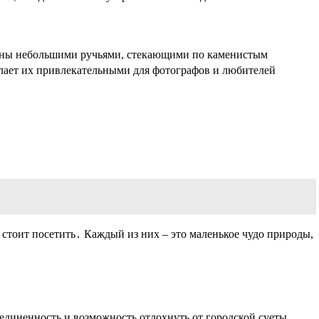
ваны небольшими ручьями, стекающими по каменистым
елает их привлекательными для фотографов и любителей
 стоит посетить․ Каждый из них – это маленькое чудо природы,
диненность и возможность отдохнуть от городской суеты․