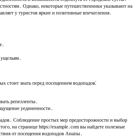
естностям․ Однако, некоторые путешественники указывают на
авляет у туристов яркие и позитивные впечатления․
е․
 ущельям․
ых стоит знать перед посещением водопадов⁚
овать репелленты․
 ощущение уединенности․
опадов․ Соблюдение простых мер предосторожности и выбор
ого, на странице https://example․com вы найдете полезные
ьствия от посещения водопадов Анапы․