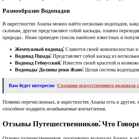
Разнообразие Водопадов
В окрестностях Анапы можно найти несколько водопадов, каж
склонам, другие представляют собой каскады, плавно переход
природы․ Ниже приведен список наиболее известных и попул
Жемчужный водопад⁚
Славится своей живописностью и
Водопад Пшада⁚
Представляет собой каскад из несколь
Водопад Гебиусский⁚
Известен своей красотой и возможн
Водопады Долины реки Жане⁚
Целая система водопадов
Вам будет интересно
Создание искусственного водопада 
Помимо перечисленных, в окрестностях Анапы есть и другие, м
способное подарить незабываемые впечатления․
Отзывы Путешественников⁚ Что Говоря
Отзывы путешественников, посетивших водопады Анапы, в осн