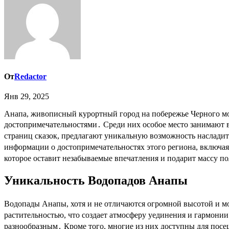
От
Redactor
Янв 29, 2025
Анапа, живописный курортный город на побережье Черного моря, славится не только своими песчаными пляжами и ласковым солнцем, но и удивительными природными
достопримечательностями․ Среди них особое место занимают 
страниц сказок, предлагают уникальную возможность насладить
информации о достопримечательностях этого региона, включа
которое оставит незабываемые впечатления и подарит массу 
Уникальность Водопадов Анапы
Водопады Анапы, хотя и не отличаются огромной высотой и 
растительностью, что создает атмосферу уединения и гармони
разнообразным․ Кроме того, многие из них доступны для посе