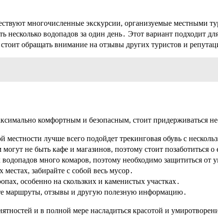
существуют многочисленные экскурсии, организуемые местными 
ть несколько водопадов за один день․ Этот вариант подходит для
тоит обращать внимание на отзывы других туристов и репутац
аксимально комфортным и безопасным, стоит придерживаться не
й местности лучше всего подойдет трекинговая обувь с нескол
могут не быть кафе и магазинов, поэтому стоит позаботиться о е
х водопадов много комаров, поэтому необходимо защититься от 
местах, забирайте с собой весь мусор․
опах, особенно на скользких и каменистых участках․
те маршруты, отзывы и другую полезную информацию․
ятностей и в полной мере насладиться красотой и умиротворени