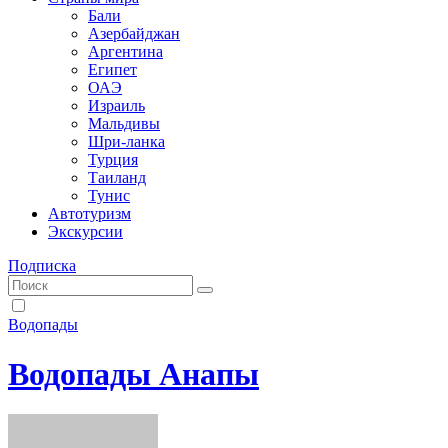
Бали
Азербайджан
Аргентина
Египет
ОАЭ
Израиль
Мальдивы
Шри-ланка
Турция
Таиланд
Тунис
Автотуризм
Экскурсии
Подписка
Водопады
Водопады Анапы