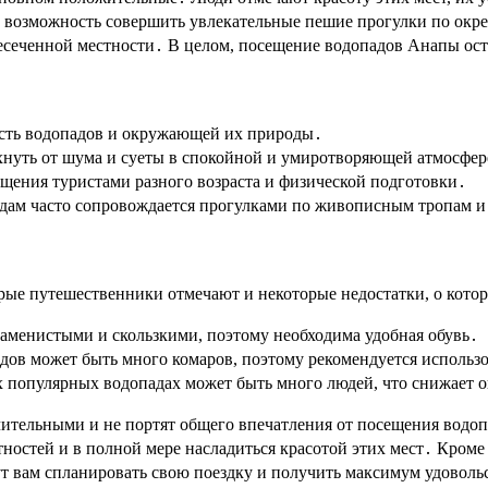
 возможность совершить увлекательные пешие прогулки по окр
ресеченной местности․ В целом, посещение водопадов Анапы ост
ть водопадов и окружающей их природы․
хнуть от шума и суеты в спокойной и умиротворяющей атмосфер
щения туристами разного возраста и физической подготовки․
дам часто сопровождается прогулками по живописным тропам и
ые путешественники отмечают и некоторые недостатки, о котор
аменистыми и скользкими, поэтому необходима удобная обувь․
адов может быть много комаров, поэтому рекомендуется использ
ых популярных водопадах может быть много людей, что снижает
ачительными и не портят общего впечатления от посещения вод
остей и в полной мере насладиться красотой этих мест․ Кроме т
ут вам спланировать свою поездку и получить максимум удовол