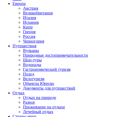
Европа
Австрия
Великобритания
Италия
Испания
Кипр
Греция
Россия
Черногория
Путешествия
Вулканы
Природные достопримечательности
Шоп-туры
Водопады
Гастрономический туризм
Поход
Велотуризм
Объекты Юнеско
Документы для путешествий
Отдых
Отдых на природе
Разное
Проживание на отдыхе
Лечебный отдых
Страны мира