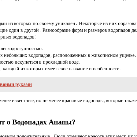
дый из которых по-своему уникален․ Некоторые из них образо
ящие один в другой․ Разнообразие форм и размеров водопадов д
ярных водопадов⁚
 легкодоступностью․
ких небольших водопадов, расположенных в живописном ущелье․
остью искупаться в прохладной воде․
, каждый из которых имеет свое название и особенности․
своими руками
енее известные, но не менее красивые водопады, которые также
т о Водопадах Анапы?
овном положительные․ Люди отмечают красоту этих мест, их уе