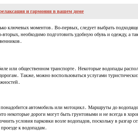
релаксация и гармония в вашем доме
ько ключевых моментов․ Во-первых, следует выбрать подходящее
вторых, необходимо подготовить удобную обувь и одежду, а также
твенников․
иле или общественном транспорте․ Некоторые водопады распол
 дорогам․ Также, можно воспользоваться услугами туристически
ожностей․
м понадобится автомобиль или мотоцикл․ Маршруты до водопадо
что некоторые дороги могут быть грунтовыми и не всегда в хор
чнить условия парковки возле водопадов, поскольку в разгар с
 проезде к водопадам․