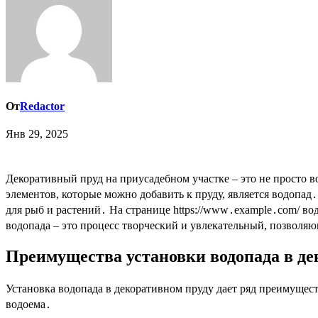
От
Redactor
Янв 29, 2025
Декоративный пруд на приусадебном участке – это не просто водоем, это целый микромир, способный преобразить ландшафт и принести умиротворение․ Одним из самых эффектных
элементов, которые можно добавить к пруду, является водопа
для рыб и растений․ На странице https://www․example․com/ в
водопада – это процесс творческий и увлекательный, позволя
Преимущества установки водопада в де
Установка водопада в декоративном пруду дает ряд преимущест
водоема․