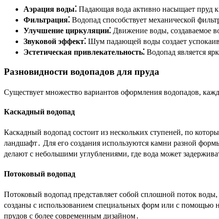
Аэрация воды⁚
Падающая вода активно насыщает пруд ки
Фильтрация⁚
Водопад способствует механической фильтр
Улучшение циркуляции⁚
Движение воды, создаваемое во
Звуковой эффект⁚
Шум падающей воды создает успокаив
Эстетическая привлекательность⁚
Водопад является яр
Разновидности водопадов для пруда
Существует множество вариантов оформления водопадов, кажд
Каскадный водопад
Каскадный водопад состоит из нескольких ступеней, по котор
ландшафт․ Для его создания используются камни разной формы
делают с небольшими углублениями, где вода может задерживат
Потоковый водопад
Потоковый водопад представляет собой сплошной поток воды,
созданы с использованием специальных форм или с помощью н
прудов с более современным дизайном․