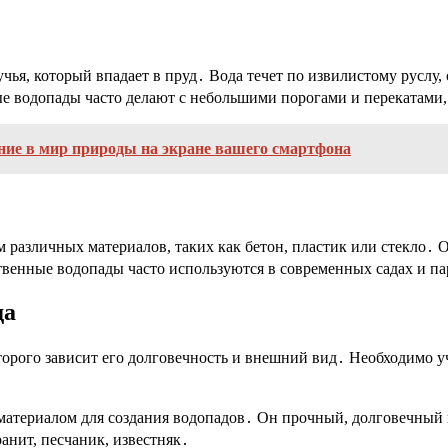
чья, который впадает в пруд․ Вода течет по извилистому руслу
вые водопады часто делают с небольшими порогами и перекатам
ние в мир природы на экране вашего смартфона
 различных материалов, таких как бетон, пластик или стекло․ 
нные водопады часто используются в современных садах и парка
да
оторого зависит его долговечность и внешний вид․ Необходимо 
териалом для создания водопадов․ Он прочный, долговечный и
анит, песчаник, известняк․