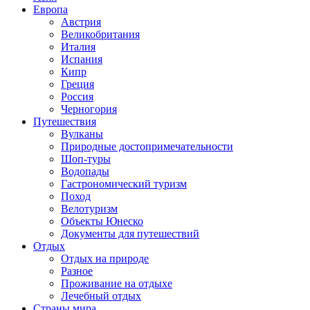
Европа
Австрия
Великобритания
Италия
Испания
Кипр
Греция
Россия
Черногория
Путешествия
Вулканы
Природные достопримечательности
Шоп-туры
Водопады
Гастрономический туризм
Поход
Велотуризм
Объекты Юнеско
Документы для путешествий
Отдых
Отдых на природе
Разное
Проживание на отдыхе
Лечебный отдых
Страны мира