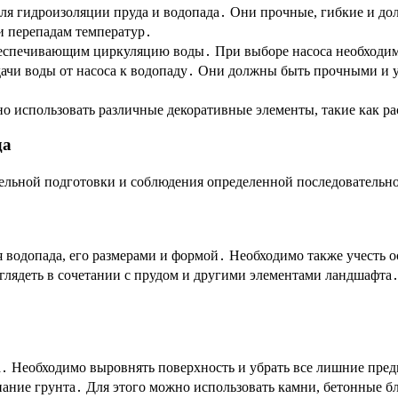
ля гидроизоляции пруда и водопада․ Они прочные, гибкие и до
и перепадам температур․
еспечивающим циркуляцию воды․ При выборе насоса необходимо 
ачи воды от насоса к водопаду․ Они должны быть прочными и 
 использовать различные декоративные элементы, такие как ра
да
тельной подготовки и соблюдения определенной последовательн
 водопада, его размерами и формой․ Необходимо также учесть о
ыглядеть в сочетании с прудом и другими элементами ландшафта
․
․ Необходимо выровнять поверхность и убрать все лишние предм
пание грунта․ Для этого можно использовать камни, бетонные 