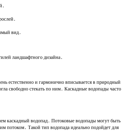
й․
рослей․
римый вид․
стилей ландшафтного дизайна․
очень естественно и гармонично вписывается в природный
огла свободно стекать по ним․ Каскадные водопады часто
чем каскадный водопад․ Потоковые водопады могут быть
им потоком․ Такой тип водопада идеально подойдет для