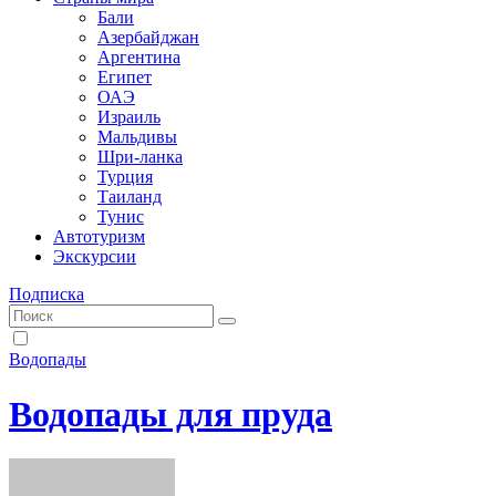
Бали
Азербайджан
Аргентина
Египет
ОАЭ
Израиль
Мальдивы
Шри-ланка
Турция
Таиланд
Тунис
Автотуризм
Экскурсии
Подписка
Водопады
Водопады для пруда