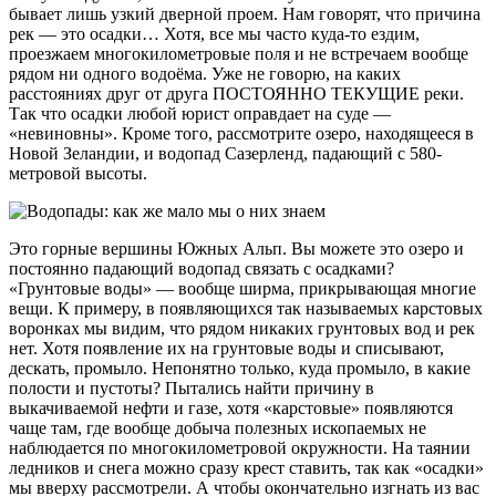
бывает лишь узкий дверной проем. Нам говорят, что причина
рек — это осадки… Хотя, все мы часто куда-то ездим,
проезжаем многокилометровые поля и не встречаем вообще
рядом ни одного водоёма. Уже не говорю, на каких
расстояниях друг от друга ПОСТОЯННО ТЕКУЩИЕ реки.
Так что осадки любой юрист оправдает на суде —
«невиновны». Кроме того, рассмотрите озеро, находящееся в
Новой Зеландии, и водопад Сазерленд, падающий с 580-
метровой высоты.
Это горные вершины Южных Альп. Вы можете это озеро и
постоянно падающий водопад связать с осадками?
«Грунтовые воды» — вообще ширма, прикрывающая многие
вещи. К примеру, в появляющихся так называемых карстовых
воронках мы видим, что рядом никаких грунтовых вод и рек
нет. Хотя появление их на грунтовые воды и списывают,
дескать, промыло. Непонятно только, куда промыло, в какие
полости и пустоты? Пытались найти причину в
выкачиваемой нефти и газе, хотя «карстовые» появляются
чаще там, где вообще добыча полезных ископаемых не
наблюдается по многокилометровой окружности. На таянии
ледников и снега можно сразу крест ставить, так как «осадки»
мы вверху рассмотрели. А чтобы окончательно изгнать из вас