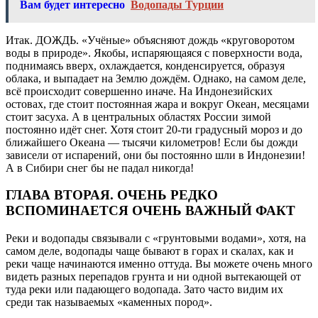
Вам будет интересно
Водопады Турции
Итак. ДОЖДЬ. «Учёные» объясняют дождь «круговоротом
воды в природе». Якобы, испаряющаяся с поверхности вода,
поднимаясь вверх, охлаждается, конденсируется, образуя
облака, и выпадает на Землю дождём. Однако, на самом деле,
всё происходит совершенно иначе. На Индонезийских
остовах, где стоит постоянная жара и вокруг Океан, месяцами
стоит засуха. А в центральных областях России зимой
постоянно идёт снег. Хотя стоит 20-ти градусный мороз и до
ближайшего Океана — тысячи километров! Если бы дожди
зависели от испарений, они бы постоянно шли в Индонезии!
А в Сибири снег бы не падал никогда!
ГЛАВА ВТОРАЯ. ОЧЕНЬ РЕДКО
ВСПОМИНАЕТСЯ ОЧЕНЬ ВАЖНЫЙ ФАКТ
Реки и водопады связывали с «грунтовыми водами», хотя, на
самом деле, водопады чаще бывают в горах и скалах, как и
реки чаще начинаются именно оттуда. Вы можете очень много
видеть разных перепадов грунта и ни одной вытекающей от
туда реки или падающего водопада. Зато часто видим их
среди так называемых «каменных пород».