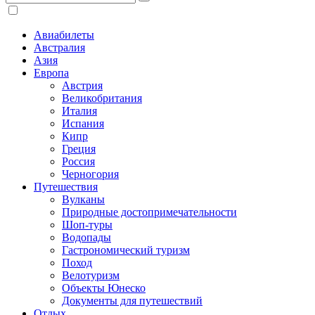
Авиабилеты
Австралия
Азия
Европа
Австрия
Великобритания
Италия
Испания
Кипр
Греция
Россия
Черногория
Путешествия
Вулканы
Природные достопримечательности
Шоп-туры
Водопады
Гастрономический туризм
Поход
Велотуризм
Объекты Юнеско
Документы для путешествий
Отдых