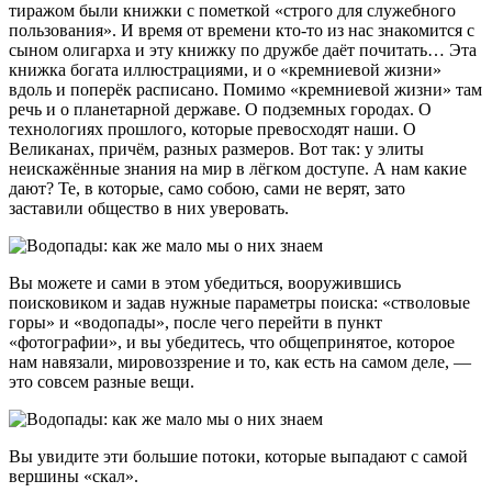
тиражом были книжки с пометкой «строго для служебного
пользования». И время от времени кто-то из нас знакомится с
сыном олигарха и эту книжку по дружбе даёт почитать… Эта
книжка богата иллюстрациями, и о «кремниевой жизни»
вдоль и поперёк расписано. Помимо «кремниевой жизни» там
речь и о планетарной державе. О подземных городах. О
технологиях прошлого, которые превосходят наши. О
Великанах, причём, разных размеров. Вот так: у элиты
неискажённые знания на мир в лёгком доступе. А нам какие
дают? Те, в которые, само собою, сами не верят, зато
заставили общество в них уверовать.
Вы можете и сами в этом убедиться, вооружившись
поисковиком и задав нужные параметры поиска: «стволовые
горы» и «водопады», после чего перейти в пункт
«фотографии», и вы убедитесь, что общепринятое, которое
нам навязали, мировоззрение и то, как есть на самом деле, —
это совсем разные вещи.
Вы увидите эти большие потоки, которые выпадают с самой
вершины «скал».