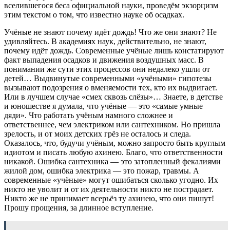
вселившегося беса официальной науки, проведём экзорцизм
этим текстом о том, что известно науке об осадках.
Учёные не знают почему идёт дождь! Что же они знают? Не
удивляйтесь. В академиях наук, действительно, не знают,
почему идёт дождь. Современные учёные лишь констатируют
факт выпадения осадков и движения воздушных масс. В
понимании же сути этих процессов они недалеко ушли от
детей… Выдвинутые современными «учёными» гипотезы
вызывают подозрения о вменяемости тех, кто их выдвигает.
Или в лучшем случае «смех сквозь слёзы»… Знаете, в детстве
и юношестве я думала, что учёные — это «самые умные
дяди». Что работать учёным намного сложнее и
ответственнее, чем электриком или сантехником. Но пришла
зрелость, и от моих детских грёз не осталось и следа.
Оказалось, что, будучи учёным, можно запросто быть круглым
идиотом и писать любую ахинею. Благо, что ответственности
никакой. Ошибка сантехника — это затопленный фекалиями
жилой дом, ошибка электрика — это пожар, травмы. А
современные «учёные» могут ошибаться сколько угодно. Их
никто не уволит и от их деятельности никто не пострадает.
Никто же не принимает всерьёз ту ахинею, что они пишут!
Прошу прощения, за длинное вступление.