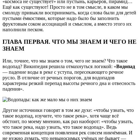
«космоса не существует» или пустынь, карьеров, пирамид…
Ещё как существуют! Просто не в том смысле, в каком мы
смолоду привыкли воспринимать, когда слова были для детей
пустыми ёмкостями, которые надо было бы заполнить
фруктовым соком ассоциаций и смыслом, а вместо этого их
наполнили песком.
ГЛАВА ПЕРВАЯ. ЧТО МЫ ЗНАЕМ И ЧЕГО НЕ
ЗНАЕМ
Или, точнее, что мы знаем о том, чего не знаем? Что такое
водопад? Википедия решила отмахнуться логикой: «
Водопад
— падение воды в реке с уступа, пересекающего речное
русло. В отличие от речных порогов, для водопадов
характерны резкий перепад высоты речного дна и отвесность
падения».
Другие источники говорят в том же духе: «чтобы узнать, что
такое водопад, изучите, что такое река», хотя чаще всё
обстоит, по моему мнению, как раз наоборот: «чтобы узнать,
что такое река, надо узнать, что такое водопад». Ведь
современная концепция появления рек совсем никчёмная. И
не нужно думать, что невыносимых учёных не бывает —