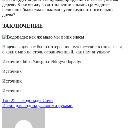
дереве. Какими же, в соотношении с нами, громадные
великаны были «маленькими сусликами» относительно
древа?
ЗАКЛЮЧЕНИЕ
Надеюсь, для вас было интересное путешествие в иные глаза,
с каких мир не столь ограниченный, как нам внушают.
Источник
https://artsgtu.ru/blog/vodopady/
Источник
Источник
Источник
Навигация
Топ 25 — водопады Сочи
Излив для водопада своими руками
по
записям