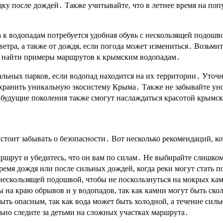
ку после дождей․ Также учитывайте, что в летнее время на поп
 к водопадам потребуется удобная обувь с нескользящей подошв
 ветра, а также от дождя, если погода может измениться․ Возьми
ете найти примеры маршрутов к крымским водопадам․
альных парков, если водопад находится на их территории․ Уточ
хранить уникальную экосистему Крыма․ Также не забывайте унос
о будущие поколения также смогут наслаждаться красотой крымс
стоит забывать о безопасности․ Вот несколько рекомендаций, к
аршрут и убедитесь, что он вам по силам․ Не выбирайте слишко
 время дождя или после сильных дождей, когда реки могут стать
 нескользящей подошвой, чтобы не поскользнуться на мокрых ка
ны на краю обрывов и у водопадов, так как камни могут быть ск
быть опасным, так как вода может быть холодной, а течение сил
ьно следите за детьми на сложных участках маршрута․