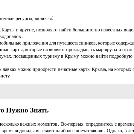
личные ресурсы, включая⁚
кс․Карты и другие, позволяют найти большинство известных во
 водопадов․
мобильные приложения для путешественников, которые содерж
нные карты, которые позволяют прокладывать маршруты и отсле
орумах, посвященных туризму в Крыму, можно найти подробную 
х лавках можно приобрести печатные карты Крыма, на которых 
рнету․
то Нужно Знать
есколько важных моментов․ Во-первых, определитесь с времене
то время водопады выглядят наиболее впечатляюще․ Однако, в л