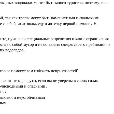
улярных водопадах может быть много туристов, поэтому, если
ой, так как тропы могут быть каменистыми и скользкими․
те с собой запас воды, еду и аптечку первой помощи․ На
ните, нужны ли специальные разрешения и какие ограничения
ить с собой мусор и не оставлять следов своего пребывания в
ких водопадов․
оторые помогут вам избежать неприятностей⁚
м сложные маршруты, если вы не уверены в своих силах․
 полноводными и опасными․
мнях․
ользкими и неустойчивыми․
ьным․