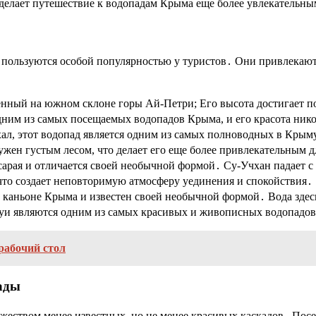
 делает путешествие к водопадам Крыма еще более увлекательны
е пользуются особой популярностью у туристов․ Они привлекаю
нный на южном склоне горы Ай-Петри; Его высота достигает по
дним из самых посещаемых водопадов Крыма, и его красота ник
л, этот водопад является одним из самых полноводных в Крыму
ужен густым лесом, что делает его еще более привлекательным 
исарая и отличается своей необычной формой․ Су-Учхан падает с
что создает неповторимую атмосферу уединения и спокойствия․
 каньоне Крыма и известен своей необычной формой․ Вода здесь
уи являются одним из самых красивых и живописных водопадо
рабочий стол
ады
еством менее известных, но не менее красивых каскадов․ Посе