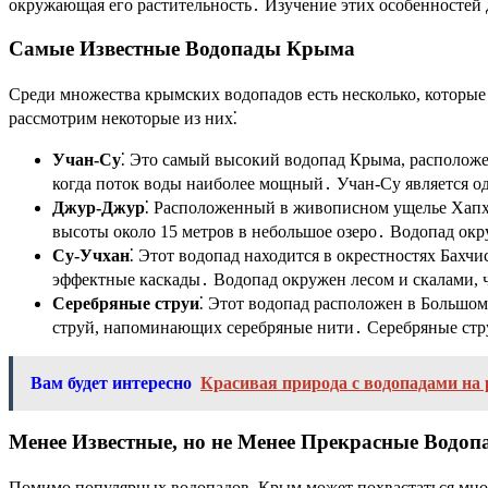
окружающая его растительность․ Изучение этих особенностей
Самые Известные Водопады Крыма
Среди множества крымских водопадов есть несколько, которы
рассмотрим некоторые из них⁚
Учан-Су
⁚ Это самый высокий водопад Крыма, расположе
когда поток воды наиболее мощный․ Учан-Су является о
Джур-Джур
⁚ Расположенный в живописном ущелье Хапха
высоты около 15 метров в небольшое озеро․ Водопад окр
Су-Учхан
⁚ Этот водопад находится в окрестностях Бахч
эффектные каскады․ Водопад окружен лесом и скалами, 
Серебряные струи
⁚ Этот водопад расположен в Большом
струй, напоминающих серебряные нити․ Серебряные стр
Вам будет интересно
Красивая природа с водопадами на 
Менее Известные, но не Менее Прекрасные Водоп
Помимо популярных водопадов, Крым может похвастаться множ