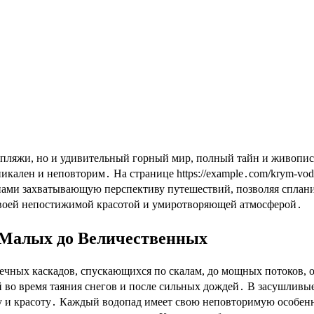
никален и неповторим․ На странице https://example․com/krym-
нами захватывающую перспективу путешествий, позволяя сплани
своей непостижимой красотой и умиротворяющей атмосферой․
 Малых до Величественных
ечных каскадов, спускающихся по скалам, до мощных потоков,
й во время таяния снегов и после сильных дождей․ В засушливы
 и красоту․ Каждый водопад имеет свою неповторимую особеннос