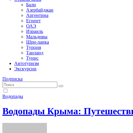
Бали
Азербайджан
Аргентина
Египет
ОАЭ
Израиль
Мальдивы
Шри-ланка
Турция
Таиланд
Тунис
Автотуризм
Экскурсии
Подписка
Водопады
Водопады Крыма: Путешеств