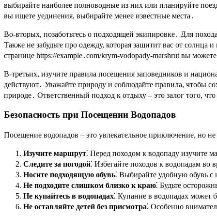
выбирайте наиболее полноводные из них или планируйте поезд
вы ищете уединения, выбирайте менее известные места․
Во-вторых, позаботьтесь о подходящей экипировке․ Для похода
Также не забудьте про одежду, которая защитит вас от солнца и
странице https://example․com/krym-vodopady-marshrut вы мож
В-третьих, изучите правила посещения заповедников и национ
действуют․ Уважайте природу и соблюдайте правила, чтобы со
природе․ Ответственный подход к отдыху – это залог того, чт
Безопасность при Посещении Водопадов
Посещение водопадов – это увлекательное приключение, но не 
Изучите маршрут
⁚ Перед походом к водопаду изучите м
Следите за погодой
⁚ Избегайте походов к водопадам во
Носите подходящую обувь
⁚ Выбирайте удобную обувь с
Не подходите слишком близко к краю
⁚ Будьте осторож
Не купайтесь в водопадах
⁚ Купание в водопадах может 
Не оставляйте детей без присмотра
⁚ Особенно внимател