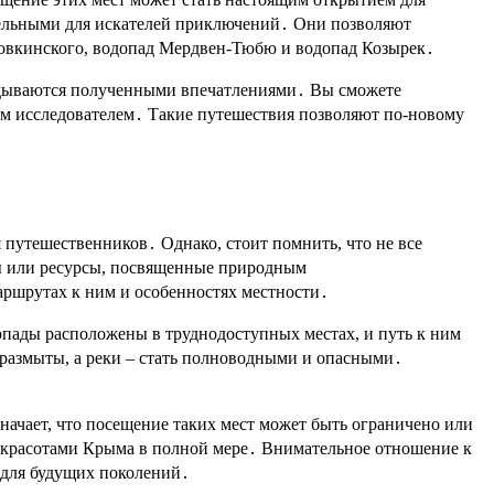
тельными для искателей приключений․ Они позволяют
ловкинского, водопад Мердвен-Тюбю и водопад Козырек․
авдываются полученными впечатлениями․ Вы сможете
им исследователем․ Такие путешествия позволяют по-новому
 путешественников․ Однако, стоит помнить, что не все
ты или ресурсы, посвященные природным
ршрутах к ним и особенностях местности․
допады расположены в труднодоступных местах, и путь к ним
 размыты, а реки – стать полноводными и опасными․
начает, что посещение таких мест может быть ограничено или
я красотами Крыма в полной мере․ Внимательное отношение к
 для будущих поколений․