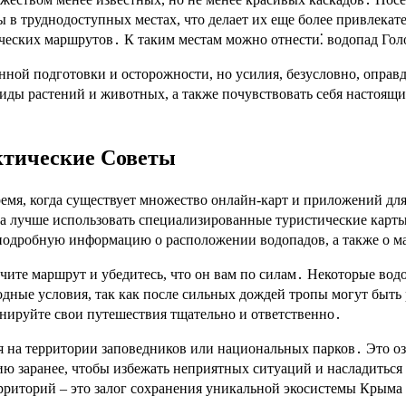
 в труднодоступных местах, что делает их еще более привлека
ческих маршрутов․ К таким местам можно отнести⁚ водопад Го
енной подготовки и осторожности, но усилия, безусловно, опр
виды растений и животных, а также почувствовать себя настоящ
ктические Советы
емя, когда существует множество онлайн-карт и приложений для
ка лучше использовать специализированные туристические кар
подробную информацию о расположении водопадов, а также о ма
изучите маршрут и убедитесь, что он вам по силам․ Некоторые во
дные условия, так как после сильных дождей тропы могут быть
анируйте свои путешествия тщательно и ответственно․
ся на территории заповедников или национальных парков․ Это оз
ию заранее, чтобы избежать неприятных ситуаций и насладитьс
рриторий – это залог сохранения уникальной экосистемы Крыма