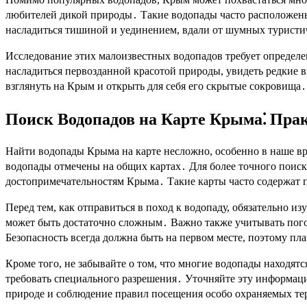
любителей дикой природы․ Такие водопады часто расположены
насладиться тишиной и уединением, вдали от шумных туристи
Исследование этих малоизвестных водопадов требует определ
насладиться первозданной красотой природы, увидеть редкие 
взглянуть на Крым и открыть для себя его скрытые сокровища․
Поиск Водопадов на Карте Крыма⁚ Пра
Найти водопады Крыма на карте несложно, особенно в наше вр
водопады отмечены на общих картах․ Для более точного поис
достопримечательностям Крыма․ Такие карты часто содержат 
Перед тем, как отправиться в поход к водопаду, обязательно 
может быть достаточно сложным․ Важно также учитывать пого
Безопасность всегда должна быть на первом месте, поэтому пл
Кроме того, не забывайте о том, что многие водопады находят
требовать специального разрешения․ Уточняйте эту информац
природе и соблюдение правил посещения особо охраняемых те