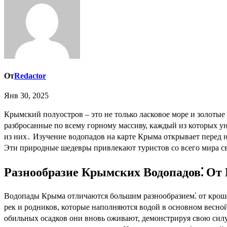
От
Redactor
Янв 30, 2025
Крымский полуостров – это не только ласковое море и золотые пляжи, но и удивительный горный мир, полный тайн и живописных красот․ Одним из таких сокровищ являются водопады,
разбросанные по всему горному массиву, каждый из которых у
из них․ Изучение водопадов на карте Крыма открывает перед 
Эти природные шедевры привлекают туристов со всего мира 
Разнообразие Крымских Водопадов⁚ От
Водопады Крыма отличаются большим разнообразием⁚ от крош
рек и родников, которые наполняются водой в основном весно
обильных осадков они вновь оживают, демонстрируя свою силу