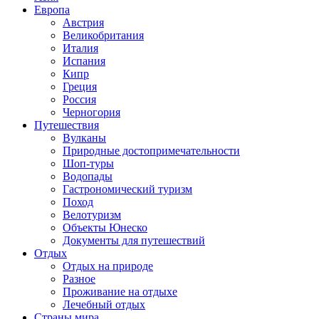
Европа
Австрия
Великобритания
Италия
Испания
Кипр
Греция
Россия
Черногория
Путешествия
Вулканы
Природные достопримечательности
Шоп-туры
Водопады
Гастрономический туризм
Поход
Велотуризм
Объекты Юнеско
Документы для путешествий
Отдых
Отдых на природе
Разное
Проживание на отдыхе
Лечебный отдых
Страны мира