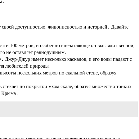
м․
т своей доступностью, живописностью и историей․ Давайте
чти 100 метров, и особенно впечатляюще он выглядит весной,
ого не оставляет равнодушным․
․ Джур-Джур имеет несколько каскадов, и его воды падают с
для любителей природы․
 высоты нескольких метров по скальной стене, образуя
 стекает по покрытой мхом скале, образуя множество тонких
в Крыма․
щение этих мест может стать настоящим открытием для