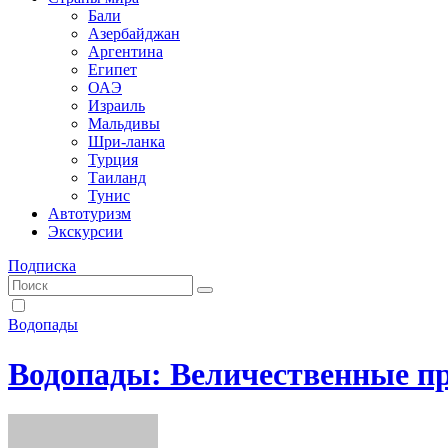
Бали
Азербайджан
Аргентина
Египет
ОАЭ
Израиль
Мальдивы
Шри-ланка
Турция
Таиланд
Тунис
Автотуризм
Экскурсии
Подписка
Водопады
Водопады: Величественные п