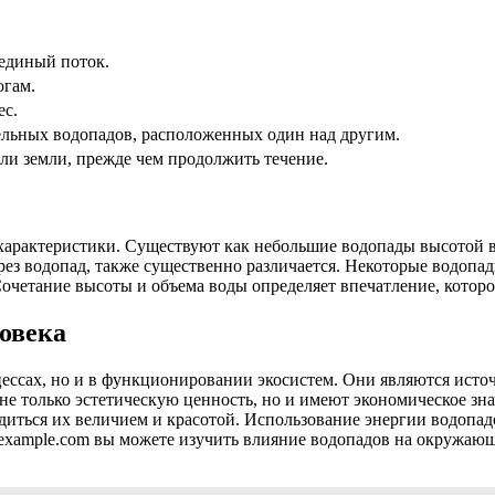
 единый поток.
огам.
ес.
дельных водопадов, расположенных один над другим.
 или земли, прежде чем продолжить течение.
характеристики. Существуют как небольшие водопады высотой вс
рез водопад, также существенно различается. Некоторые водопа
очетание высоты и объема воды определяет впечатление, которо
ловека
цессах, но и в функционировании экосистем. Они являются ист
е только эстетическую ценность, но и имеют экономическое зна
иться их величием и красотой. Использование энергии водопад
.example.com вы можете изучить влияние водопадов на окружаю