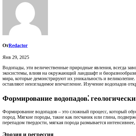
От
Redactor
Янв 29, 2025
Водопады, эти величественные природные явления, всегда завораживали человечество своей мощью и красотой. Они являются не только впечатляющим зрелищем, но и важной частью
экосистемы, влияя на окружающий ландшафт и биоразнообразие
мира, которые демонстрируют их уникальность и великолепие.
оставляют неизгладимое впечатление. Изучение водопадов отк
Формирование водопадов⁚ геологически
Формирование водопадов – это сложный процесс, который обу
пород. Мягкие породы, такие как песчаник или глина, подверже
перепадом твердости, мягкая порода размывается интенсивнее,
Эрозия и регрессия