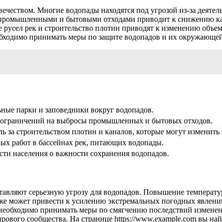
вечеством. Многие водопады находятся под угрозой из-за деятель
ды промышленными и бытовыми отходами приводит к снижению ка
 русел рек и строительство плотин приводят к изменению объема
ходимо принимать меры по защите водопадов и их окружающей
ьные парки и заповедники вокруг водопадов.
и ограничений на выбросы промышленных и бытовых отходов.
ль за строительством плотин и каналов, которые могут изменить
ых работ в бассейнах рек, питающих водопады.
ти населения о важности сохранения водопадов.
ставляют серьезную угрозу для водопадов. Повышение температ
е может привести к усилению экстремальных погодных явлений,
необходимо принимать меры по смягчению последствий изменени
ирового сообщества. На странице https://www.example.com вы на