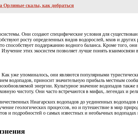
а Орлиные скалы, как добраться
осистемы. Они создают специфические условия для существова
собствуют росту определенных видов водорослей, мхов и других
о способствует поддержанию водного баланса. Кроме того, они
Изучение этих экосистем позволяет лучше понять взаимосвязи в
. Как уже упоминалось, они являются популярными туристичес
нием водопадов, приносит значительную прибыль местным сообще
возобновляемой энергии. Культурное значение водопадов также 
ную чистоту. Они часто встречаются в мифах, легендах и рел
еличественных Ниагарских водопадов до уединенных водопадов 
зучение геологических процессов, но и путешествие в мир приро
ктов и подробностей о самых известных и необычных водопадах
язнения