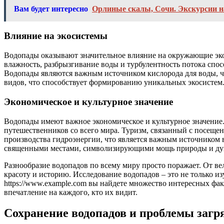
Вам будет интересно
Орлиные скалы, Сочи. Экскурсии н
Влияние на экосистемы
Водопады оказывают значительное влияние на окружающие эк
влажность, разбрызгивание воды и турбулентность потока спо
Водопады являются важным источником кислорода для воды, чт
видов, что способствует формированию уникальных экосистем. 
Экономическое и культурное значение
Водопады имеют важное экономическое и культурное значение
путешественников со всего мира. Туризм, связанный с посеще
производства гидроэнергии, что является важным источником 
священными местами, символизирующими мощь природы и духов
Разнообразие водопадов по всему миру просто поражает. От в
красоту и историю. Исследование водопадов – это не только и
https://www.example.com вы найдете множество интересных фа
впечатление на каждого, кто их видит.
Сохранение водопадов и проблемы загр