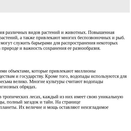
ния различных видов растений и животных. Повышенная
 растений, а также привлекают многих беспозвоночных и рыб.
 могут служить барьерами для распространения некоторых
 природе и важность сохранения ее разнообразия.
кими объектами, которые привлекают миллионы
ствам и государству. Кроме того, водопады используются для
весьма велико. Многие культуры считают водопады
игиозных обрядах.
в тропических лесах, каждый из них имеет свою уникальную
ды, полный загадок и тайн. На странице
 планеты. Их величие и мощь оставляют неизгладимое