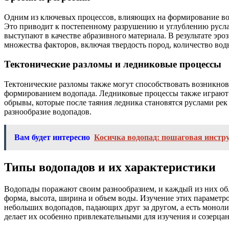
Одним из ключевых процессов, влияющих на формирование водоп
Это приводит к постепенному разрушению и углублению русла р
выступают в качестве абразивного материала. В результате эро
множества факторов, включая твердость пород, количество во
Тектонические разломы и ледниковые процессы
Тектонические разломы также могут способствовать возникнов
формированием водопада. Ледниковые процессы также играют 
обрывы, которые после таяния ледника становятся руслами рек
разнообразие водопадов.
Вам будет интересно
Косичка водопад: пошаговая инстр
Типы водопадов и их характеристики
Водопады поражают своим разнообразием, и каждый из них об
форма, высота, ширина и объем воды. Изучение этих параметр
небольших водопадов, падающих друг за другом, а есть монол
делает их особенно привлекательными для изучения и созерцан