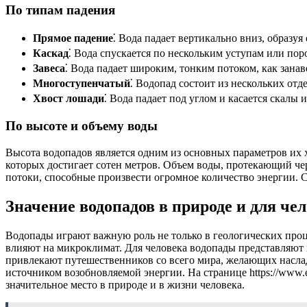
По типам падения
Прямое падение
⁚ Вода падает вертикально вниз, образуя
Каскад
⁚ Вода спускается по нескольким уступам или пор
Завеса
⁚ Вода падает широким, тонким потоком, как занав
Многоступенчатый
⁚ Водопад состоит из нескольких от
Хвост лошади
⁚ Вода падает под углом и касается скалы
По высоте и объему воды
Высота водопадов является одним из основных параметров их 
которых достигает сотен метров. Объем воды, протекающий че
потоки, способные произвести огромное количество энергии. С
Значение водопадов в природе и для че
Водопады играют важную роль не только в геологических про
влияют на микроклимат. Для человека водопады представляют н
привлекают путешественников со всего мира, желающих наслад
источником возобновляемой энергии. На странице https://www
значительное место в природе и в жизни человека.