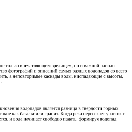
ство фотографий и описаний самых разных водопадов со всего
вить, а неповторимые каскады воды, ниспадающие с высоты,
.
новения водопадов является разница в твердости горных
кие как базальт или гранит. Когда река пересекает участок с
тся, и вода начинает свободно падать, формируя водопад.