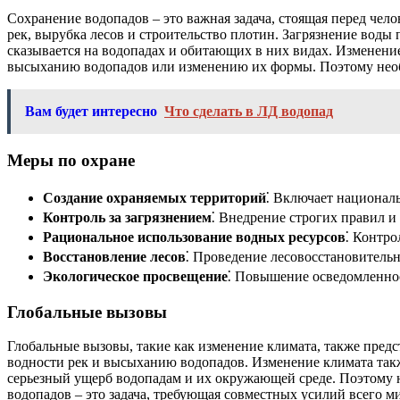
Сохранение водопадов – это важная задача, стоящая перед чело
рек, вырубка лесов и строительство плотин. Загрязнение во
сказывается на водопадах и обитающих в них видах. Изменение
высыханию водопадов или изменению их формы. Поэтому необ
Вам будет интересно
Что сделать в ЛД водопад
Меры по охране
Создание охраняемых территорий
⁚ Включает национал
Контроль за загрязнением
⁚ Внедрение строгих правил 
Рациональное использование водных ресурсов
⁚ Контро
Восстановление лесов
⁚ Проведение лесовосстановительн
Экологическое просвещение
⁚ Повышение осведомленнос
Глобальные вызовы
Глобальные вызовы, такие как изменение климата, также пред
водности рек и высыханию водопадов. Изменение климата такж
серьезный ущерб водопадам и их окружающей среде. Поэтому 
водопадов – это задача, требующая совместных усилий всего м