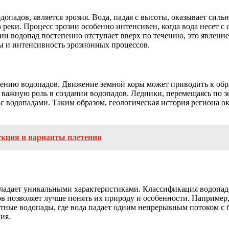
адов, является эрозия. Вода, падая с высоты, оказывает сильн
еки. Процесс эрозии особенно интенсивен, когда вода несет с с
зии водопад постепенно отступает вверх по течению, это явление
ды и интенсивность эрозионных процессов.
ению водопадов. Движение земной коры может приводить к образ
важную роль в создании водопадов. Ледники, перемещаясь по з
 с водопадами. Таким образом, геологическая история региона 
укция и варианты плетения
ладает уникальными характеристиками. Классификация водопадо
ов позволяет лучше понять их природу и особенности. Например
итные водопады, где вода падает одним непрерывным потоком с 
ия.