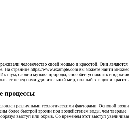
. На странице https://www.example.com вы можете найти множе
 Их шум, словно музыка природы, способен успокоить и вдохно
рывает перед нами удивительный мир, полный загадок и красоты
е процессы
словлен различными геологическими факторами. Основой возник
ны более быстрой эрозии под воздействием воды, чем твердые, та
 образуя выступ или обрыв. Со временем этот выступ увеличивае