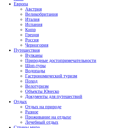
Европа
Австрия
Великобритания
Италия
Испания
Кипр
Греция
Россия
Черногория
Путешествия
Вулканы
Природные достопримечательности
Шоп-туры
Водопады
Гастрономический туризм
Поход
Велотуризм
Объекты Юнеско
Документы для путешествий
Отдых
Отдых на природе
Разное
Проживание на отдыхе
Лечебный отдых
Страны мира