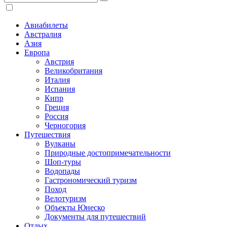
Авиабилеты
Австралия
Азия
Европа
Австрия
Великобритания
Италия
Испания
Кипр
Греция
Россия
Черногория
Путешествия
Вулканы
Природные достопримечательности
Шоп-туры
Водопады
Гастрономический туризм
Поход
Велотуризм
Объекты Юнеско
Документы для путешествий
Отдых