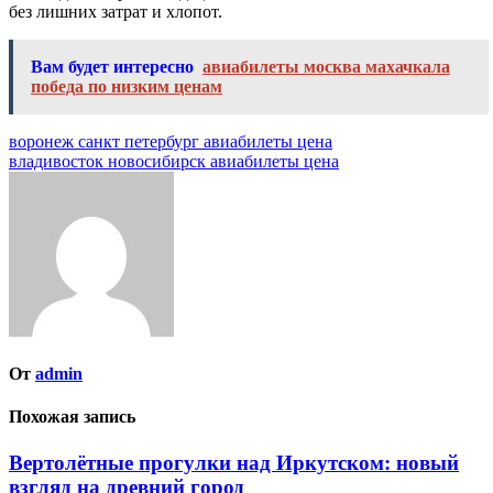
без лишних затрат и хлопот.
Вам будет интересно
авиабилеты москва махачкала
победа по низким ценам
Навигация
воронеж санкт петербург авиабилеты цена
владивосток новосибирск авиабилеты цена
по
записям
От
admin
Похожая запись
Вертолётные прогулки над Иркутском: новый
взгляд на древний город