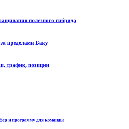
ыращивания полезного гибрида
 за пределами Баку
и, трафик, позиции
сфер и программу для команды