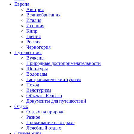
Европа
Австрия
Великобритания
Италия
Испания
Кипр
Греция
Россия
Черногория
Путешествия
Вулканы
Природные достопримечательности
Шоп-туры
Водопады
Гастрономический туризм
Поход
Велотуризм
Объекты Юнеско
Документы для путешествий
Отдых
Отдых на природе
Разное
Проживание на отдыхе
Лечебный отдых
Страны мира