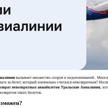
виалинии
вызывает множество споров и недопониманий․ Многи
ньги за билет, который изначально считался невозвратным? Нес
озврат невозвратных авиабилетов Уральские Авиалинии
, хо
возвратом таких билетов․
озможен?