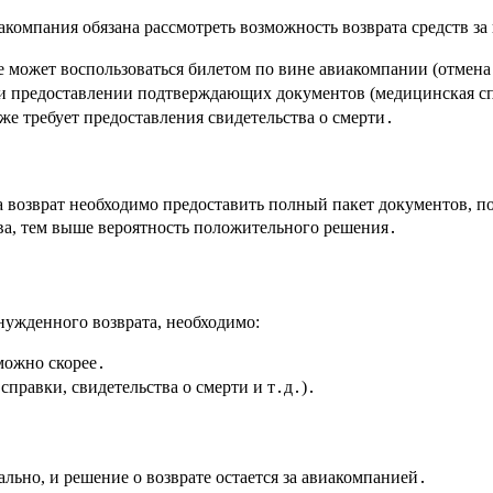
иакомпания обязана рассмотреть возможность возврата средств з
е может воспользоваться билетом по вине авиакомпании (отмена
 предоставлении подтверждающих документов (медицинская спр
е требует предоставления свидетельства о смерти․
а возврат необходимо предоставить полный пакет документов, 
тва, тем выше вероятность положительного решения․
нужденного возврата, необходимо:
можно скорее․
правки, свидетельства о смерти и т․д․)․
льно, и решение о возврате остается за авиакомпанией․