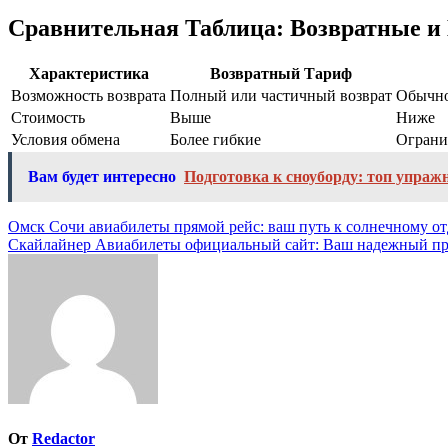
Сравнительная Таблица: Возвратные 
Характеристика
Возвратный Тариф
Возможность возврата
Полный или частичный возврат
Обычно
Стоимость
Выше
Ниже
Условия обмена
Более гибкие
Ограни
Вам будет интересно
Подготовка к сноуборду: топ упражн
Навигация
Омск Сочи авиабилеты прямой рейс: ваш путь к солнечному о
Скайлайнер Авиабилеты официальный сайт: Ваш надежный пр
по
записям
От
Redactor