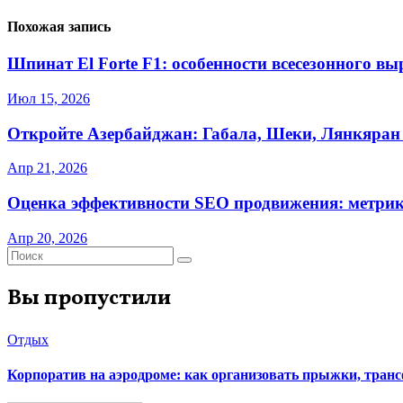
Похожая запись
Шпинат El Forte F1: особенности всесезонного в
Июл 15, 2026
Откройте Азербайджан: Габала, Шеки, Лянкяран
Апр 21, 2026
Оценка эффективности SEO продвижения: метрик
Апр 20, 2026
Вы пропустили
Отдых
Корпоратив на аэродроме: как организовать прыжки, тран