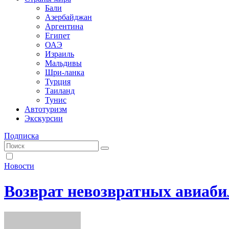
Бали
Азербайджан
Аргентина
Египет
ОАЭ
Израиль
Мальдивы
Шри-ланка
Турция
Таиланд
Тунис
Автотуризм
Экскурсии
Подписка
Новости
Возврат невозвратных авиаби