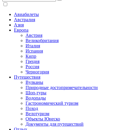
Авиабилеты
Австралия
Азия
Европа
Австрия
Великобритания
Италия
Испания
Кипр
Греция
Россия
Черногория
Путешествия
Вулканы
Природные достопримечательности
Шоп-туры
Водопады
Гастрономический туризм
Поход
Велотуризм
Объекты Юнеско
Документы для путешествий
Отдых