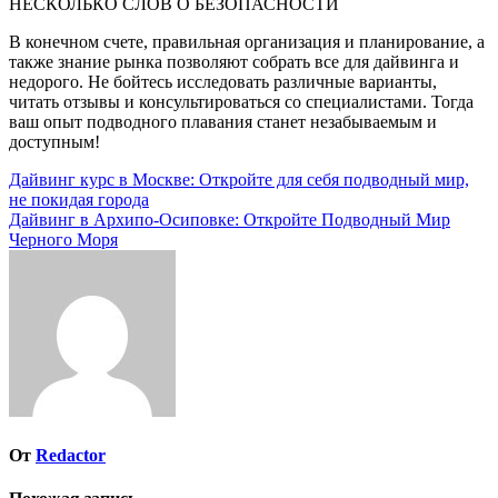
НЕСКОЛЬКО СЛОВ О БЕЗОПАСНОСТИ
В конечном счете, правильная организация и планирование, а
также знание рынка позволяют собрать все для дайвинга и
недорого. Не бойтесь исследовать различные варианты,
читать отзывы и консультироваться со специалистами. Тогда
ваш опыт подводного плавания станет незабываемым и
доступным!
Навигация
Дайвинг курс в Москве: Откройте для себя подводный мир,
не покидая города
по
Дайвинг в Архипо-Осиповке: Откройте Подводный Мир
записям
Черного Моря
От
Redactor