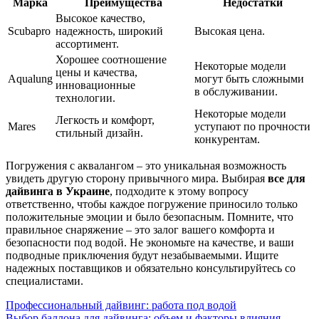
Марка
Преимущества
Недостатки
Высокое качество,
Scubapro
надежность, широкий
Высокая цена.
ассортимент.
Хорошее соотношение
Некоторые модели
цены и качества,
Aqualung
могут быть сложными
инновационные
в обслуживании.
технологии.
Некоторые модели
Легкость и комфорт,
Mares
уступают по прочности
стильный дизайн.
конкурентам.
Погружения с аквалангом – это уникальная возможность
увидеть другую сторону привычного мира. Выбирая
все для
дайвинга в Украине
, подходите к этому вопросу
ответственно, чтобы каждое погружение приносило только
положительные эмоции и было безопасным. Помните, что
правильное снаряжение – это залог вашего комфорта и
безопасности под водой. Не экономьте на качестве, и ваши
подводные приключения будут незабываемыми. Ищите
надежных поставщиков и обязательно консультируйтесь со
специалистами.
Навигация
Профессиональный дайвинг: работа под водой
Выбор баллона для дайвинга: объем и факторы влияния