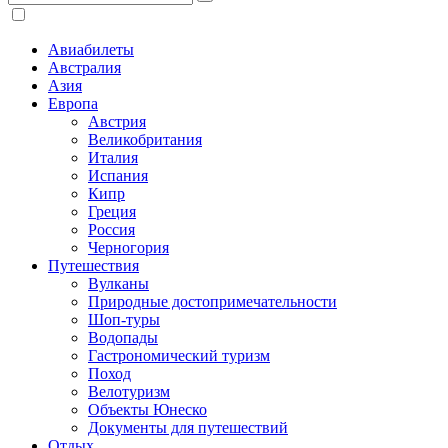
Авиабилеты
Австралия
Азия
Европа
Австрия
Великобритания
Италия
Испания
Кипр
Греция
Россия
Черногория
Путешествия
Вулканы
Природные достопримечательности
Шоп-туры
Водопады
Гастрономический туризм
Поход
Велотуризм
Объекты Юнеско
Документы для путешествий
Отдых