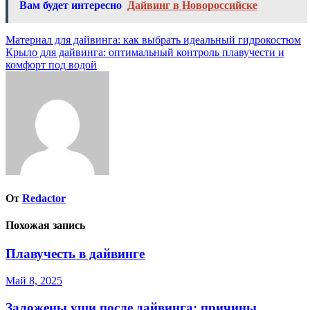
Вам будет интересно
Дайвинг в Новороссийске
Навигация
Материал для дайвинга: как выбрать идеальный гидрокостюм
Крыло для дайвинга: оптимальный контроль плавучести и
по
комфорт под водой
записям
От
Redactor
Похожая запись
Плавучесть в дайвинге
Май 8, 2025
Заложены уши после дайвинга: причины,