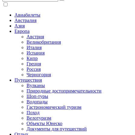
Авиабилеты
Австралия
Азия
Европа
Австрия
Великобритания
Италия
Испания
Кипр
Греция
Россия
Черногория
Путешествия
Вулканы
Природные достопримечательности
Шоп-туры
Водопады
Гастрономический туризм
Поход
Велотуризм
Объекты Юнеско
Документы для путешествий
Отдых