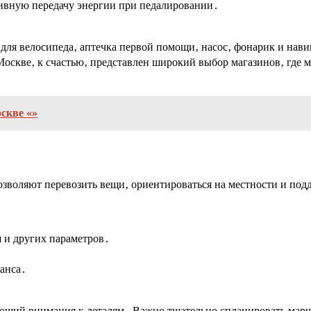
ивную передачу энергии при педалировании․
т для велосипеда‚ аптечка первой помощи‚ насос‚ фонарик и на
Москве‚ к счастью‚ представлен широкий выбор магазинов‚ где
скве «»
зволяют перевозить вещи‚ ориентироваться на местности и под
 и других параметров․
анса․
ующий внимания к деталям․ Важно тщательно спланировать марш