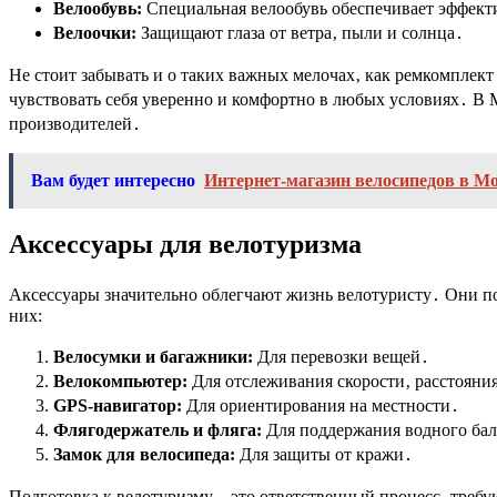
Велообувь:
Специальная велообувь обеспечивает эффект
Велоочки:
Защищают глаза от ветра‚ пыли и солнца․
Не стоит забывать и о таких важных мелочах‚ как ремкомплек
чувствовать себя уверенно и комфортно в любых условиях․ В 
производителей․
Вам будет интересно
Интернет-магазин велосипедов в Мо
Аксессуары для велотуризма
Аксессуары значительно облегчают жизнь велотуристу․ Они по
них:
Велосумки и багажники:
Для перевозки вещей․
Велокомпьютер:
Для отслеживания скорости‚ расстояния
GPS-навигатор:
Для ориентирования на местности․
Флягодержатель и фляга:
Для поддержания водного бал
Замок для велосипеда:
Для защиты от кражи․
Подготовка к велотуризму – это ответственный процесс‚ треб