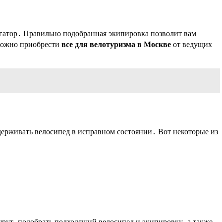
вигатор․ Правильно подобранная экипировка позволит вам
 можно приобрести
все для велотуризма в Москве
от ведущих
держивать велосипед в исправном состоянии․ Вот некоторые из
рут‚ подобрать подходящий велосипед и экипировку‚ а также