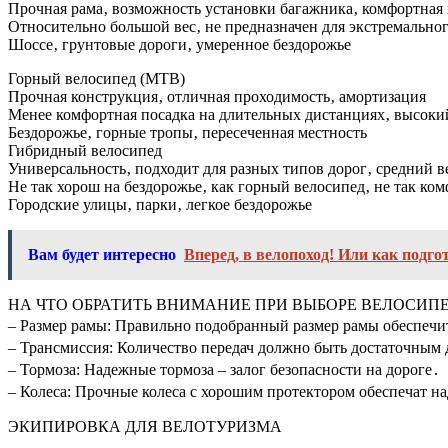
Прочная рама‚ возможность установки багажника‚ комфортная 
Относительно большой вес‚ не предназначен для экстремально
Шоссе‚ грунтовые дороги‚ умеренное бездорожье
Горный велосипед (MTB)
Прочная конструкция‚ отличная проходимость‚ амортизация
Менее комфортная посадка на длительных дистанциях‚ высоки
Бездорожье‚ горные тропы‚ пересеченная местность
Гибридный велосипед
Универсальность‚ подходит для разных типов дорог‚ средний в
Не так хорош на бездорожье‚ как горный велосипед‚ не так ко
Городские улицы‚ парки‚ легкое бездорожье
Вам будет интересно
Вперед, в велопоход! Или как подго
НА ЧТО ОБРАТИТЬ ВНИМАНИЕ ПРИ ВЫБОРЕ ВЕЛОСИПЕ
– Размер рамы: Правильно подобранный размер рамы обеспечи
– Трансмиссия: Количество передач должно быть достаточным 
– Тормоза: Надежные тормоза – залог безопасности на дороге․
– Колеса: Прочные колеса с хорошим протектором обеспечат н
ЭКИПИРОВКА ДЛЯ ВЕЛОТУРИЗМА