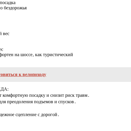
посадка
го бездорожья
й вес
ес
мфортен на шоссе‚ как туристический
товиться к велопоходу
ДА:
т комфортную посадку и снизит риск травм․
для преодоления подъемов и спусков․
адежное сцепление с дорогой․