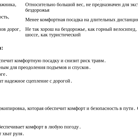
ажника‚
Относительно большой вес‚ не предназначен для эк
бездорожья
сть‚
Менее комфортная посадка на длительных дистанция
пов дорог‚
Не так хорош на бездорожье‚ как горный велосипед‚
шоссе‚ как туристический
а:
печит комфортную посадку и снизит риск травм․
ным для преодоления подъемов и спусков․
оге․
т надежное сцепление с дорогой․
экипировка‚ которая обеспечит комфорт и безопасность в пути․
беспечивает комфорт в любую погоду․
 хват руля․