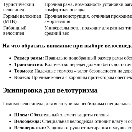
Туристический
Прочная рама‚ возможность установки баг
велосипед
комфортная посадка
Горный велосипед
Прочная конструкция‚ отличная проходимо
(MTB)
амортизация
Гибридный
Универсальность‚ подходит для разных ти
велосипед
средний вес
На что обратить внимание при выборе велосипед
Размер рамы:
Правильно подобранный размер рамы обес
Трансмиссия:
Количество передач должно быть достаточ
Тормоза:
Надежные тормоза – залог безопасности на дор
Колеса:
Прочные колеса с хорошим протектором обеспеча
Экипировка для велотуризма
Помимо велосипеда‚ для велотуризма необходима специальная 
Шлем:
Обязательный элемент защиты головы․
Велоодежда:
Специальная велоодежда отводит влагу и о
Велоперчатки:
Защищают руки от натирания и улучшают