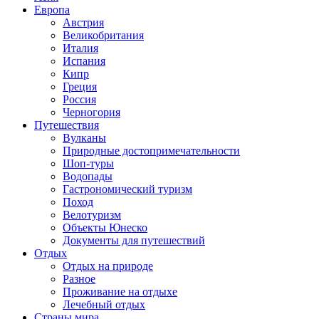
Европа
Австрия
Великобритания
Италия
Испания
Кипр
Греция
Россия
Черногория
Путешествия
Вулканы
Природные достопримечательности
Шоп-туры
Водопады
Гастрономический туризм
Поход
Велотуризм
Объекты Юнеско
Документы для путешествий
Отдых
Отдых на природе
Разное
Проживание на отдыхе
Лечебный отдых
Страны мира