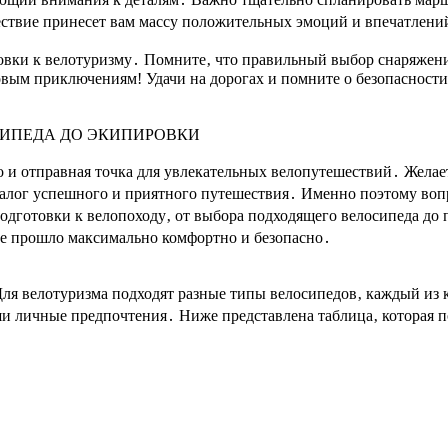
шествие принесет вам массу положительных эмоций и впечатлени
готовки к велотуризму․ Помните‚ что правильный выбор снаряжен
вым приключениям! Удачи на дорогах и помните о безопасности
СИПЕДА ДО ЭКИПИРОВКИ
о и отправная точка для увлекательных велопутешествий․ Жела
залог успешного и приятного путешествия․ Именно поэтому вопр
одготовки к велопоходу‚ от выбора подходящего велосипеда до 
е прошло максимально комфортно и безопасно․
ля велотуризма подходят разные типы велосипедов‚ каждый из 
и личные предпочтения․ Ниже представлена таблица‚ которая п