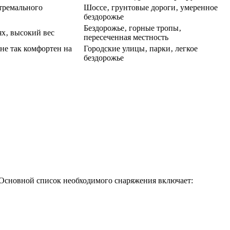
стремального
Шоссе‚ грунтовые дороги‚ умеренное
бездорожье
Бездорожье‚ горные тропы‚
х‚ высокий вес
пересеченная местность
 не так комфортен на
Городские улицы‚ парки‚ легкое
бездорожье
 Основной список необходимого снаряжения включает: