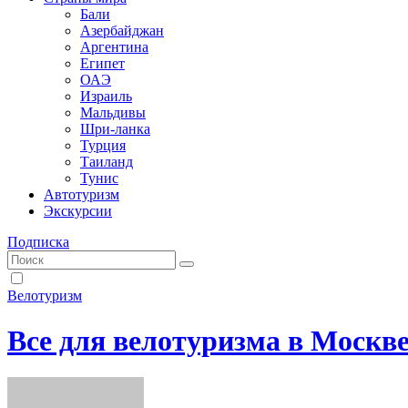
Бали
Азербайджан
Аргентина
Египет
ОАЭ
Израиль
Мальдивы
Шри-ланка
Турция
Таиланд
Тунис
Автотуризм
Экскурсии
Подписка
Велотуризм
Все для велотуризма в Москв