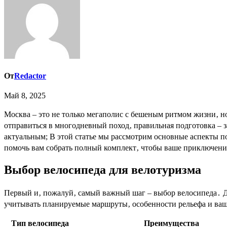
От
Redactor
Май 8, 2025
Москва – это не только мегаполис с бешеным ритмом жизни‚ но и отправная точка для увлекательных велопутешествий․ Желаете ли вы исследовать живописные окрестности столицы или
отправиться в многодневный поход‚ правильная подготовка – 
актуальным; В этой статье мы рассмотрим основные аспекты п
помочь вам собрать полный комплект‚ чтобы ваше приключени
Выбор велосипеда для велотуризма
Первый и‚ пожалуй‚ самый важный шаг – выбор велосипеда․ Д
учитывать планируемые маршруты‚ особенности рельефа и ваш
Тип велосипеда
Преимущества