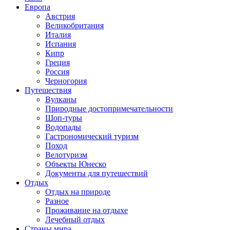
Европа
Австрия
Великобритания
Италия
Испания
Кипр
Греция
Россия
Черногория
Путешествия
Вулканы
Природные достопримечательности
Шоп-туры
Водопады
Гастрономический туризм
Поход
Велотуризм
Объекты Юнеско
Документы для путешествий
Отдых
Отдых на природе
Разное
Проживание на отдыхе
Лечебный отдых
Страны мира