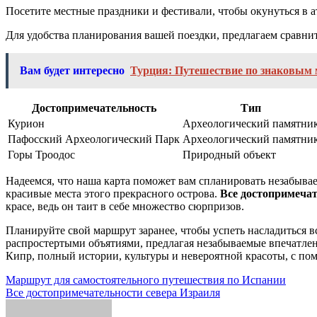
Посетите местные праздники и фестивали, чтобы окунуться в 
Для удобства планирования вашей поездки, предлагаем сравни
Вам будет интересно
Турция: Путешествие по знаковым 
Достопримечательность
Тип
Курион
Археологический памятни
Пафосский Археологический Парк
Археологический памятни
Горы Троодос
Природный объект
Надеемся, что наша карта поможет вам спланировать незабывае
красивые места этого прекрасного острова.
Все достопримечат
красе, ведь он таит в себе множество сюрпризов.
Планируйте свой маршрут заранее, чтобы успеть насладиться 
распростертыми объятиями, предлагая незабываемые впечатлен
Кипр, полный истории, культуры и невероятной красоты, с п
Навигация
Маршрут для самостоятельного путешествия по Испании
Все достопримечательности севера Израиля
по