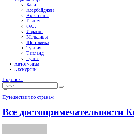
Бали
Азербайджан
Аргентина
Египет
ОАЭ
Израиль
Мальдивы
Шри-ланка
Турция
Таиланд
Тунис
Автотуризм
Экскурсии
Подписка
Путешествия по странам
Все достопримечательности К