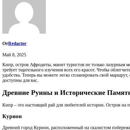
От
Redactor
Май 8, 2025
Кипр, остров Афродиты, манит туристов не только лазурным морем и золотыми пляжами, но и богатой историей и культурой. Планирование идеального отпуска на этом прекрасном острове
требует тщательного изучения всех его красот. Чтобы облегчит
удобства. Теперь вы можете легко спланировать свой маршрут
доступны для вас.
Древние Руины и Исторические Памят
Кипр – это настоящий рай для любителей истории. Остров на п
Курион
Древний город Курион, расположенный на скалистом побережь