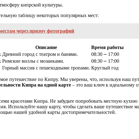
атмосферу кипрской культуры.
тельную таблицу некоторых популярных мест:
местам через призму фотографий
Описание
Время работы
к
Древний город с театром и банями.
08:30 ⎼ 17:00
к
Римские виллы с мозаиками.
08:30 ⎼ 17:00
Горный массив с пешеходными тропами.
Круглый год
мое путешествие по Кипру. Мы уверены, что, используя наш пут
ельности Кипра на одной карте
– это ваш ключ к идеальному о
всеми красотами Кипра. Не забудьте попробовать местную кухню 
ия. Используйте нашу карту, чтобы сделать ваше путешествие 
омощью нашей удобной карты достопримечательностей.