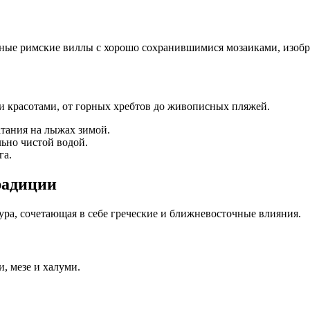
пные римские виллы с хорошо сохранившимися мозаиками, изоб
 красотами, от горных хребтов до живописных пляжей.
атания на лыжах зимой.
ьно чистой водой.
га.
радиции
тура, сочетающая в себе греческие и ближневосточные влияния.
, мезе и халуми.