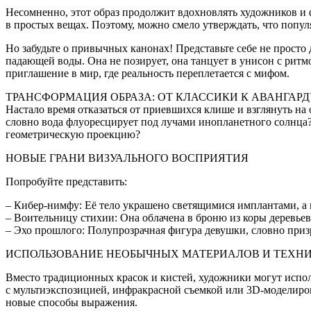
Несомненно, этот образ продолжит вдохновлять художников и 
в простых вещах. Поэтому, можно смело утверждать, что попул
Но забудьте о привычных канонах! Представьте себе не просто 
падающей воды. Она не позирует, она танцует в унисон с ритмо
приглашение в мир, где реальность переплетается с мифом.
ТРАНСФОРМАЦИЯ ОБРАЗА: ОТ КЛАССИКИ К АВАНГАРД
Настало время отказаться от приевшихся клише и взглянуть на
словно вода флуоресцирует под лучами инопланетного солнца?
геометрическую проекцию?
НОВЫЕ ГРАНИ ВИЗУАЛЬНОГО ВОСПРИЯТИЯ
Попробуйте представить:
– Кибер-нимфу: Её тело украшено светящимися имплантами, а 
– Воительницу стихии: Она облачена в броню из коры деревьев,
– Эхо прошлого: Полупрозрачная фигура девушки, словно призр
ИСПОЛЬЗОВАНИЕ НЕОБЫЧНЫХ МАТЕРИАЛОВ И ТЕХН
Вместо традиционных красок и кистей, художники могут испол
с мультиэкспозицией, инфракрасной съемкой или 3D-моделиров
новые способы выражения.