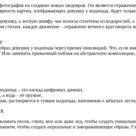
фотографов на создание новых шедевров. Он является отражени
ярность картин, изображающих девушку у водопада, будет только
девушку, а лесную нимфу, чьи волосы сплетены из водорослей, а
м стихии, каждое движение – отражение вечного круговорота жиз
У
 образ девушки у водопада через призму инноваций. Что, если в
 Или заменить привычный пейзаж на абстрактную композицию, г
водопад – это каскад цифровых данных.
 а вода – её оружие.
ак, растворяется в тумане водопада, напоминая о забытых леген
ИК
ьзовать песок, глину, мох или даже лед, чтобы создать уникал
анием, чтобы создать нереальные и завораживающие образы. Гла