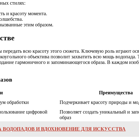
ных стилях:
ь и красоту момента.
олшебства.
ызванные этим образом.
стве
передать всю красоту этого сюжета. Ключевую роль играют осв
окоугольного объектива позволит захватить всю мощь водопада.
оздание гармоничного и запоминающегося образа. В каждом изоб
азов
ти
Преимущества
мум обработки
Подчеркивает красоту природы и мо
пользование цифровой
Позволяет создать уникальный и з
образ
А ВОДОПАДОВ И ВДОХНОВЕНИЕ ДЛЯ ИСКУССТВА