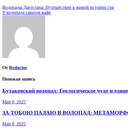
Навигация
Водопады Дагестана: Путешествие к живой истории гор
У водопада саратов кафе
по
записям
От
Redactor
Похожая запись
Бутаковский водопад: Геологическое чудо и един
Май 8, 2025
ЗА ТОБОЮ ПАДАЮ В ВОДОПАД: МЕТАМОРФ
Май 8, 2025