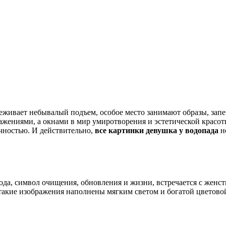
ереживает небывалый подъем, особое место занимают образы, за
ажениями, а окнами в мир умиротворения и эстетической красо
ичностью. И действительно,
все картинки девушка у водопада
не
ода, символ очищения, обновления и жизни, встречается с женс
акие изображения наполнены мягким светом и богатой цветовой