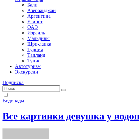
Бали
Азербайджан
Аргентина
Египет
ОАЭ
Израиль
Мальдивы
Шри-ланка
Турция
Таиланд
Тунис
Автотуризм
Экскурсии
Подписка
Водопады
Все картинки девушка у водо