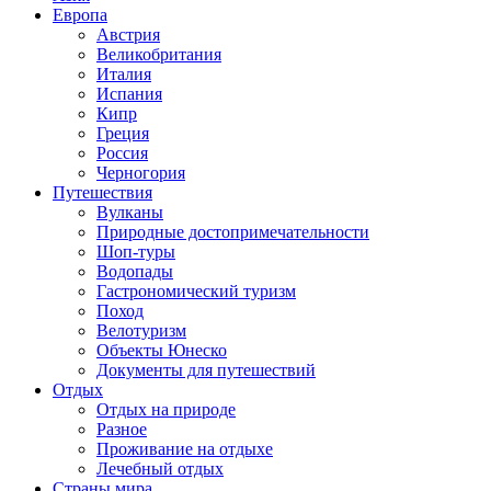
Европа
Австрия
Великобритания
Италия
Испания
Кипр
Греция
Россия
Черногория
Путешествия
Вулканы
Природные достопримечательности
Шоп-туры
Водопады
Гастрономический туризм
Поход
Велотуризм
Объекты Юнеско
Документы для путешествий
Отдых
Отдых на природе
Разное
Проживание на отдыхе
Лечебный отдых
Страны мира