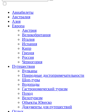
Авиабилеты
Австралия
Азия
Европа
Австрия
Великобритания
Италия
Испания
Кипр
Греция
Россия
Черногория
Путешествия
Вулканы
Природные достопримечательности
Шоп-туры
Водопады
Гастрономический туризм
Поход
Велотуризм
Объекты Юнеско
Документы для путешествий
Отдых