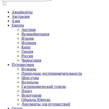
Авиабилеты
Австралия
Азия
Европа
Австрия
Великобритания
Италия
Испания
Кипр
Греция
Россия
Черногория
Путешествия
Вулканы
Природные достопримечательности
Шоп-туры
Водопады
Гастрономический туризм
Поход
Велотуризм
Объекты Юнеско
Документы для путешествий
Отдых