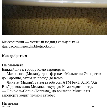
Миссольтини — местный подвид сельдевых ©
guardaconimieiocchi.blogspot.com
Как добраться
На самолёте
Ближайшие к городу Комо аэропорты:
— Мальпенса (Милан), трансфер на• «Мальпенса Экспресс»
до Саронно, затем на поезде до Комо.
— Линате (Милан), затем автобусом АТМ №73, АТМ “Air
Bus” до вокзалов Милана, откуда до Комо ходят поезда.
— Орио-аль-Серио (Бергамо), до вокзалов Милана из
аэропорта ходит прямой автобус
На поезде