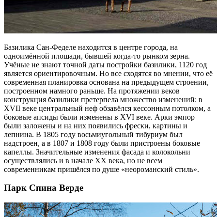
Базилика Сан-Феделе находится в центре города, на
одноимённой площади, бывшей когда-то рынком зерна.
Учёные не знают точной даты постройки базилики, 1120 год
является ориентировочным. Но все сходятся во мнении, что её
современная планировка основана на предыдущем строении,
построенном намного раньше. На протяжении веков
конструкция базилики претерпела множество изменений: в
XVII веке центральный неф обзавёлся кессонным потолком, а
боковые апсиды были изменены в XVI веке. Арки эмпор
были заложены и на них появились фрески, картины и
лепнина. В 1805 году восьмиугольный тибуриум был
надстроен, а в 1807 и 1808 году были пристроены боковые
капеллы. Значительные изменения фасада и колокольни
осуществлялись и в начале XX века, но не всем
современникам пришёлся по душе «неороманский стиль».
Парк Спина Верде