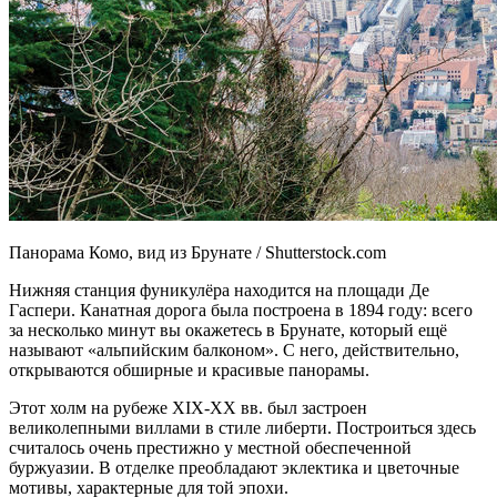
Панорама Комо, вид из Брунате / Shutterstock.com
Нижняя станция фуникулёра находится на площади Де
Гаспери. Канатная дорога была построена в 1894 году: всего
за несколько минут вы окажетесь в Брунате, который ещё
называют «альпийским балконом». С него, действительно,
открываются обширные и красивые панорамы.
Этот холм на рубеже XIX-XX вв. был застроен
великолепными виллами в стиле либерти. Построиться здесь
считалось очень престижно у местной обеспеченной
буржуазии. В отделке преобладают эклектика и цветочные
мотивы, характерные для той эпохи.