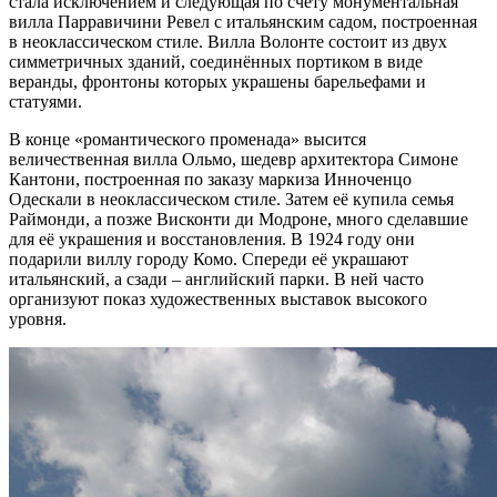
стала исключением и следующая по счёту монументальная
вилла Парравичини Ревел с итальянским садом, построенная
в неоклассическом стиле. Вилла Волонте состоит из двух
симметричных зданий, соединённых портиком в виде
веранды, фронтоны которых украшены барельефами и
статуями.
В конце «романтического променада» высится
величественная вилла Ольмо, шедевр архитектора Симоне
Кантони, построенная по заказу маркиза Инноченцо
Одескали в неоклассическом стиле. Затем её купила семья
Раймонди, а позже Висконти ди Модроне, много сделавшие
для её украшения и восстановления. В 1924 году они
подарили виллу городу Комо. Спереди её украшают
итальянский, а сзади – английский парки. В ней часто
организуют показ художественных выставок высокого
уровня.