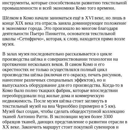
инструменты, которые способствовали развитию текстильной
промышленности и всей экономики Комо того времени.
Шёлком в Комо начали заниматься ещё в XVI веке, но лишь в
конце XIX века эта отрасль заняла доминирующее положение
в экономике города. Это произошло во многом благодаря
деятельности Пьетро Пинкетти, основателя текстильной
школы «Сетифричо», которая, к слову, находится прямо возле
музея.
В залах музея последовательно рассказывается о цикле
производства шёлка и совершенствовании технологии на
протяжении нескольких веков. В самом Комо и его
окрестностях не только осуществлялся полный цикл
производства шёлка (включая его окраску, печать рисунков,
нанесение различных специальных эффектов), но и
выпускалось оборудование для его производства. Когда-то в
Комо было полно ткацких фабрик, которые впоследствии
переоборудовали под жилые дома и коммерческую
недвижимость. После музея шёлка стоит заглянуть в
текстильный музей на виа Черноббио (примерно в 5 км).
Музей был создан, чтобы сделать общедоступной коллекцию
тканей Антонио Ратти. В экспозиции музея более 3300
образцов тканей, дающих представление о развитии отрасли в
XX веке. Закончить маршрут стоит покупкой сувениров и