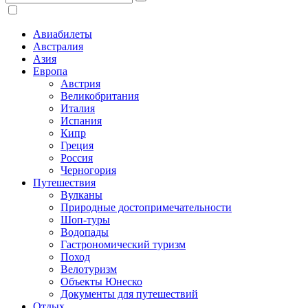
Авиабилеты
Австралия
Азия
Европа
Австрия
Великобритания
Италия
Испания
Кипр
Греция
Россия
Черногория
Путешествия
Вулканы
Природные достопримечательности
Шоп-туры
Водопады
Гастрономический туризм
Поход
Велотуризм
Объекты Юнеско
Документы для путешествий
Отдых