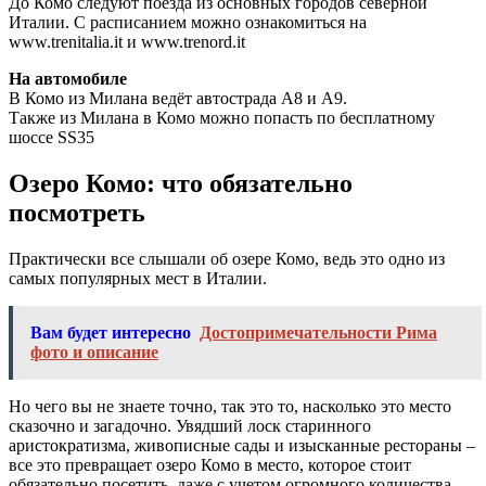
До Комо следуют поезда из основных городов северной
Италии. С расписанием можно ознакомиться на
www.trenitalia.it и www.trenord.it
На автомобиле
В Комо из Милана ведёт автострада А8 и А9.
Также из Милана в Комо можно попасть по бесплатному
шоссе SS35
Озеро Комо: что обязательно
посмотреть
Практически все слышали об озере Комо, ведь это одно из
самых популярных мест в Италии.
Вам будет интересно
Достопримечательности Рима
фото и описание
Но чего вы не знаете точно, так это то, насколько это место
сказочно и загадочно. Увядший лоск старинного
аристократизма, живописные сады и изысканные рестораны –
все это превращает озеро Комо в место, которое стоит
обязательно посетить, даже с учетом огромного количества