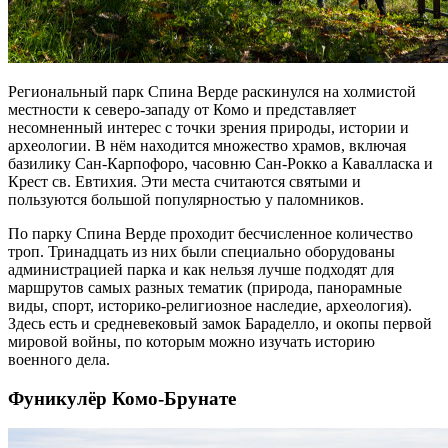
Региональный парк Спина Верде раскинулся на холмистой
местности к северо-западу от Комо и представляет
несомненный интерес с точки зрения природы, истории и
археологии. В нём находится множество храмов, включая
базилику Сан-Карпофоро, часовню Сан-Рокко а Кавалласка и
Крест св. Евтихия. Эти места считаются святыми и
пользуются большой популярностью у паломников.
По парку Спина Верде проходит бесчисленное количество
троп. Тринадцать из них были специально оборудованы
администрацией парка и как нельзя лучше подходят для
маршрутов самых разных тематик (природа, панорамные
виды, спорт, историко-религиозное наследие, археология).
Здесь есть и средневековый замок Бараделло, и окопы первой
мировой войны, по которым можно изучать историю
военного дела.
Фуникулёр Комо-Брунате