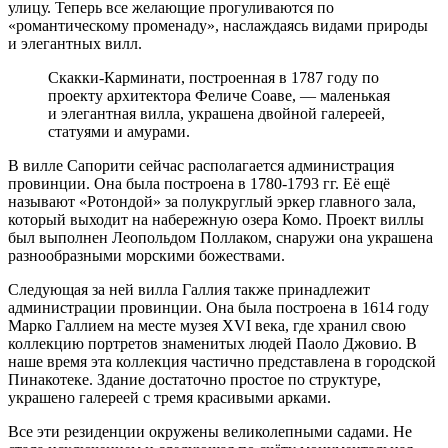
улицу. Теперь все желающие прогуливаются по
«романтическому променаду», наслаждаясь видами природы
и элегантных вилл.
Скакки-Карминати, построенная в 1787 году по
проекту архитектора Феличе Соаве, — маленькая
и элегантная вилла, украшена двойной галереей,
статуями и амурами.
В вилле Сапорити сейчас располагается администрация
провинции. Она была построена в 1780-1793 гг. Её ещё
называют «Ротондой» за полукруглый эркер главного зала,
который выходит на набережную озера Комо. Проект виллы
был выполнен Леопольдом Поллаком, снаружи она украшена
разнообразными морскими божествами.
Следующая за ней вилла Галлия также принадлежит
администрации провинции. Она была построена в 1614 году
Марко Галлием на месте музея XVI века, где хранил свою
коллекцию портретов знаменитых людей Паоло Джовио. В
наше время эта коллекция частично представлена в городской
Пинакотеке. Здание достаточно простое по структуре,
украшено галереей с тремя красивыми арками.
Все эти резиденции окружены великолепными садами. Не