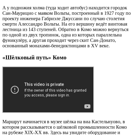
A у подножия холма (туда ходит автобус) находится городок
Сан-Маурицио с маяком Вольты, построенный в 1927 году по
проекту инженера Габриэле Джуссани по случаю столетия
смерти Алессандро Вольты. На его вершину ведёт винтовая
лестница из 143 ступеней. Обратно в Комо можно вернуться
по одной из двух тропинок, одна из которых параллельна
фуникулёру, а другая проходит через скит Сан-Донато,
основанный монахами-бенедиктинцами в XV веке.
«Шёлковый путь» Комо
Маршрут начинается в музее шёлка на виа Кастельнуово, в
котором рассказывается о шёлковой промышленности Комо
на рубеже XIX-XX вв. Здесь вы увидите оборудование и