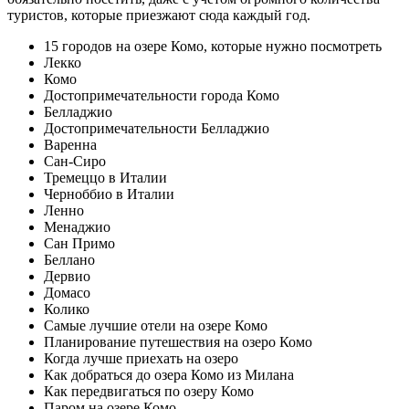
туристов, которые приезжают сюда каждый год.
15 городов на озере Комо, которые нужно посмотреть
Лекко
Комо
Достопримечательности города Комо
Белладжио
Достопримечательности Белладжио
Варенна
Сан-Сиро
Тремеццо в Италии
Черноббио в Италии
Ленно
Менаджио
Сан Примо
Беллано
Дервио
Домасо
Колико
Самые лучшие отели на озере Комо
Планирование путешествия на озеро Комо
Когда лучше приехать на озеро
Как добраться до озера Комо из Милана
Как передвигаться по озеру Комо
Паром на озере Комо