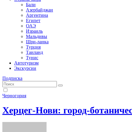
Бали
Азербайджан
Аргентина
Египет
ОАЭ
Израиль
Мальдивы
Шри-ланка
Турция
Таиланд
Тунис
Автотуризм
Экскурсии
Подписка
Черногория
Херцег-Нови: город-ботаниче