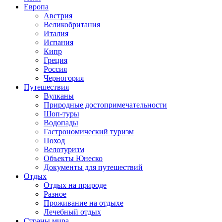
Европа
Австрия
Великобритания
Италия
Испания
Кипр
Греция
Россия
Черногория
Путешествия
Вулканы
Природные достопримечательности
Шоп-туры
Водопады
Гастрономический туризм
Поход
Велотуризм
Объекты Юнеско
Документы для путешествий
Отдых
Отдых на природе
Разное
Проживание на отдыхе
Лечебный отдых
Страны мира