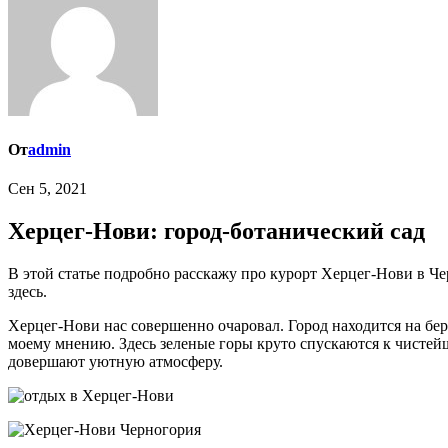
От
admin
Сен 5, 2021
Херцег-Нови: город-ботанический сад
В этой статье подробно расскажу про курорт Херцег-Нови в Черногории, а также как обычно поделюсь полезной практической информацией, которая поможет вам организовать свой отдых
здесь.
Херцег-Нови нас совершенно очаровал. Город находится на бер
моему мнению. Здесь зеленые горы круто спускаются к чистейше
довершают уютную атмосферу.