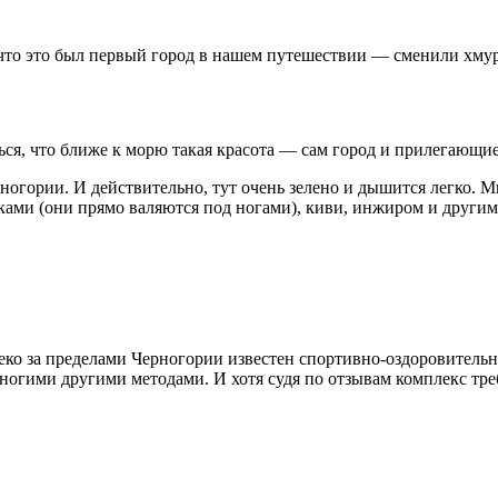
 что это был первый город в нашем путешествии — сменили хму
шься, что ближе к морю такая красота — сам город и прилегающие
гории. И действительно, тут очень зелено и дышится легко. Мы 
ками (они прямо валяются под ногами), киви, инжиром и други
леко за пределами Черногории известен спортивно-оздоровитель
огими другими методами. И хотя судя по отзывам комплекс треб