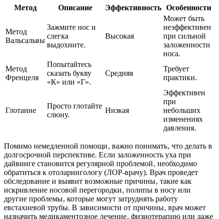
Метод
Описание
Эффективность
Особенности
Может быть
Зажмите нос и
неэффективен
Метод
слегка
Высокая
при сильной
Вальсальвы
выдохните.
заложенности
носа.
Попытайтесь
Метод
Требует
сказать букву
Средняя
Френцеля
практики.
«К» или «Г».
Эффективен
при
Просто глотайте
Глотание
Низкая
небольших
слюну.
изменениях
давления.
Помимо немедленной помощи‚ важно понимать‚ что делать в
долгосрочной перспективе. Если заложенность уха при
дайвинге становится регулярной проблемой‚ необходимо
обратиться к отоларингологу (ЛОР-врачу). Врач проведет
обследование и выявит возможные причины‚ такие как
искривление носовой перегородки‚ полипы в носу или
другие проблемы‚ которые могут затруднять работу
евстахиевой трубы. В зависимости от причины‚ врач может
назначить медикаментозное лечение‚ физиотерапию или даже