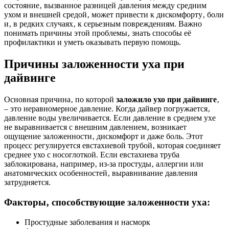
состояние‚ вызванное разницей давления между средним
ухом и внешней средой‚ может привести к дискомфорту‚ боли
и‚ в редких случаях‚ к серьезным повреждениям. Важно
понимать причины этой проблемы‚ знать способы её
профилактики и уметь оказывать первую помощь.
Причины заложенности уха при
дайвинге
Основная причина‚ по которой
заложило ухо при дайвинге
‚
– это неравномерное давление. Когда дайвер погружается‚
давление воды увеличивается. Если давление в среднем ухе
не выравнивается с внешним давлением‚ возникает
ощущение заложенности‚ дискомфорт и даже боль. Этот
процесс регулируется евстахиевой трубой‚ которая соединяет
среднее ухо с носоглоткой. Если евстахиева труба
заблокирована‚ например‚ из-за простуды‚ аллергии или
анатомических особенностей‚ выравнивание давления
затрудняется.
Факторы‚ способствующие заложенности уха:
Простудные заболевания и насморк