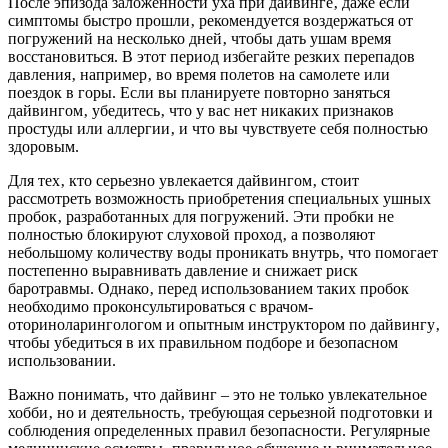
После эпизода заложенности уха при дайвинге‚ даже если
симптомы быстро прошли‚ рекомендуется воздержаться от
погружений на несколько дней‚ чтобы дать ушам время
восстановиться. В этот период избегайте резких перепадов
давления‚ например‚ во время полетов на самолете или
поездок в горы. Если вы планируете повторно заняться
дайвингом‚ убедитесь‚ что у вас нет никаких признаков
простуды или аллергии‚ и что вы чувствуете себя полностью
здоровым.
Для тех‚ кто серьезно увлекается дайвингом‚ стоит
рассмотреть возможность приобретения специальных ушных
пробок‚ разработанных для погружений. Эти пробки не
полностью блокируют слуховой проход‚ а позволяют
небольшому количеству воды проникать внутрь‚ что помогает
постепенно выравнивать давление и снижает риск
баротравмы. Однако‚ перед использованием таких пробок
необходимо проконсультироваться с врачом-
оториноларингологом и опытным инструктором по дайвингу‚
чтобы убедиться в их правильном подборе и безопасном
использовании.
Важно понимать‚ что дайвинг – это не только увлекательное
хобби‚ но и деятельность‚ требующая серьезной подготовки и
соблюдения определенных правил безопасности. Регулярные