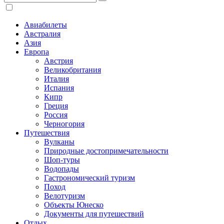
Авиабилеты
Австралия
Азия
Европа
Австрия
Великобритания
Италия
Испания
Кипр
Греция
Россия
Черногория
Путешествия
Вулканы
Природные достопримечательности
Шоп-туры
Водопады
Гастрономический туризм
Поход
Велотуризм
Объекты Юнеско
Документы для путешествий
Отдых