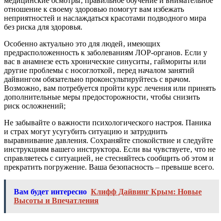
медицинские осмотры‚ правильное обучение и внимательное
отношение к своему здоровью помогут вам избежать
неприятностей и наслаждаться красотами подводного мира
без риска для здоровья.
Особенно актуально это для людей‚ имеющих
предрасположенность к заболеваниям ЛОР-органов. Если у
вас в анамнезе есть хронические синуситы‚ гаймориты или
другие проблемы с носоглоткой‚ перед началом занятий
дайвингом обязательно проконсультируйтесь с врачом.
Возможно‚ вам потребуется пройти курс лечения или принять
дополнительные меры предосторожности‚ чтобы снизить
риск осложнений;
Не забывайте о важности психологического настроя. Паника
и страх могут усугубить ситуацию и затруднить
выравнивание давления. Сохраняйте спокойствие и следуйте
инструкциям вашего инструктора. Если вы чувствуете‚ что не
справляетесь с ситуацией‚ не стесняйтесь сообщить об этом и
прекратить погружение. Ваша безопасность – превыше всего.
Вам будет интересно
Клифф Дайвинг Крым: Новые
Высоты и Впечатления