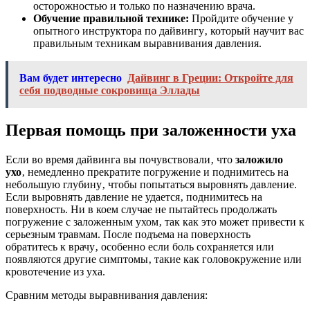
осторожностью и только по назначению врача.
Обучение правильной технике:
Пройдите обучение у
опытного инструктора по дайвингу‚ который научит вас
правильным техникам выравнивания давления.
Вам будет интересно
Дайвинг в Греции: Откройте для
себя подводные сокровища Эллады
Первая помощь при заложенности уха
Если во время дайвинга вы почувствовали‚ что
заложило
ухо
‚ немедленно прекратите погружение и поднимитесь на
небольшую глубину‚ чтобы попытаться выровнять давление.
Если выровнять давление не удается‚ поднимитесь на
поверхность. Ни в коем случае не пытайтесь продолжать
погружение с заложенным ухом‚ так как это может привести к
серьезным травмам. После подъема на поверхность
обратитесь к врачу‚ особенно если боль сохраняется или
появляются другие симптомы‚ такие как головокружение или
кровотечение из уха.
Сравним методы выравнивания давления: