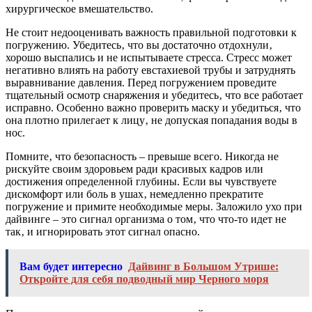
хирургическое вмешательство.
Не стоит недооценивать важность правильной подготовки к
погружению. Убедитесь‚ что вы достаточно отдохнули‚
хорошо выспались и не испытываете стресса. Стресс может
негативно влиять на работу евстахиевой трубы и затруднять
выравнивание давления. Перед погружением проведите
тщательный осмотр снаряжения и убедитесь‚ что все работает
исправно. Особенно важно проверить маску и убедиться‚ что
она плотно прилегает к лицу‚ не допуская попадания воды в
нос.
Помните‚ что безопасность – превыше всего. Никогда не
рискуйте своим здоровьем ради красивых кадров или
достижения определенной глубины. Если вы чувствуете
дискомфорт или боль в ушах‚ немедленно прекратите
погружение и примите необходимые меры. Заложило ухо при
дайвинге – это сигнал организма о том‚ что что-то идет не
так‚ и игнорировать этот сигнал опасно.
Вам будет интересно
Дайвинг в Большом Утрише:
Откройте для себя подводный мир Черного моря