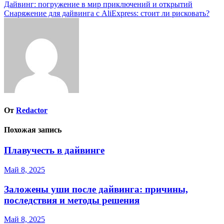
Навигация
Дайвинг: погружение в мир приключений и открытий
Снаряжение для дайвинга с AliExpress: стоит ли рисковать?
по
записям
От
Redactor
Похожая запись
Плавучесть в дайвинге
Май 8, 2025
Заложены уши после дайвинга: причины,
последствия и методы решения
Май 8, 2025