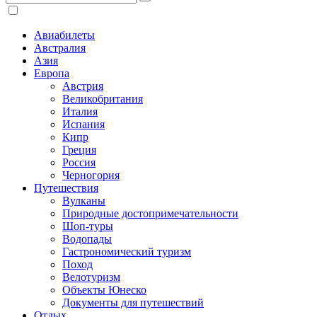
Авиабилеты
Австралия
Азия
Европа
Австрия
Великобритания
Италия
Испания
Кипр
Греция
Россия
Черногория
Путешествия
Вулканы
Природные достопримечательности
Шоп-туры
Водопады
Гастрономический туризм
Поход
Велотуризм
Объекты Юнеско
Документы для путешествий
Отдых