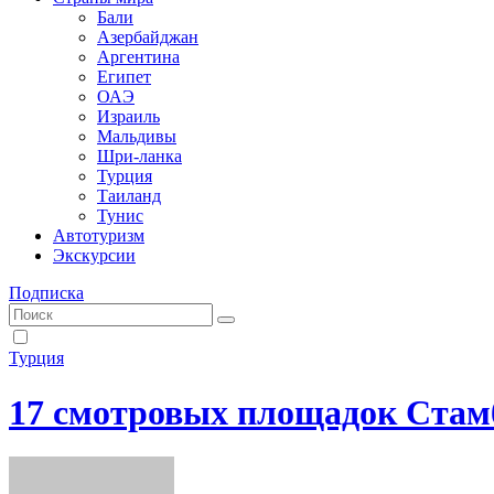
Бали
Азербайджан
Аргентина
Египет
ОАЭ
Израиль
Мальдивы
Шри-ланка
Турция
Таиланд
Тунис
Автотуризм
Экскурсии
Подписка
Турция
17 смотровых площадок Стамб