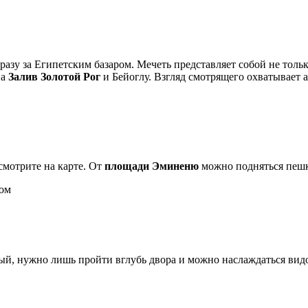
азу за Египетским базаром. Мечеть представляет собой не толь
на
Залив Золотой Рог
и Бейоглу. Взгляд смотрящего охватывает
смотрите на карте. От
площади Эминеню
можно подняться пешк
ком
й, нужно лишь пройти вглубь двора и можно наслаждаться вид