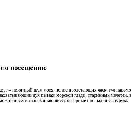
д по посещению
округ – приятный шум моря, пение пролетающих чаек, гул паромо
ми захватывающий дух пейзаж морской глади, старинных мечетей,
ь можно посетив запоминающиеся обзорные площадки Стамбула.