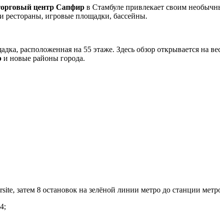
торговый центр Сапфир
в Стамбуле привлекает своим необычны
 и рестораны, игровые площадки, бассейны.
дка, расположенная на 55 этаже. Здесь обзор открывается на ве
р
и новые районы города.
rsite, затем 8 остановок на зелёной линии метро до станции метро
4;