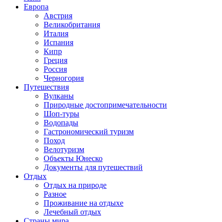
Европа
Австрия
Великобритания
Италия
Испания
Кипр
Греция
Россия
Черногория
Путешествия
Вулканы
Природные достопримечательности
Шоп-туры
Водопады
Гастрономический туризм
Поход
Велотуризм
Объекты Юнеско
Документы для путешествий
Отдых
Отдых на природе
Разное
Проживание на отдыхе
Лечебный отдых
Страны мира