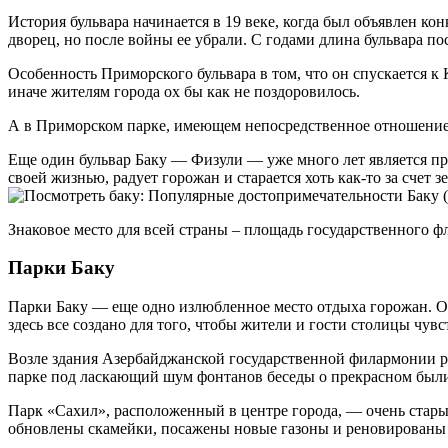
История бульвара начинается в 19 веке, когда был объявлен ко
дворец, но после войны ее убрали. С годами длина бульвара по
Особенность Приморского бульвара в том, что он спускается к
иначе жителям города ох бы как не поздоровилось.
А в Приморском парке, имеющем непосредственное отношение 
Еще один бульвар Баку — Физули — уже много лет является пре
своей жизнью, радует горожан и старается хоть как-то за счет
Знаковое место для всей страны – площадь государственного 
Парки Баку
Парки Баку — еще одно излюбленное место отдыха горожан. Од
здесь все создано для того, чтобы жители и гости столицы чув
Возле здания Азербайджанской государственной филармонии ра
парке под ласкающий шум фонтанов беседы о прекрасном был
Парк «Сахил», расположенный в центре города, — очень стары
обновлены скамейки, посажены новые газоны и реновированы