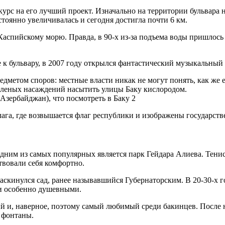
нкурс на его лучший проект. Изначально на территории бульвара
стоянно увеличивалась и сегодня достигла почти 6 км.
 Каспийскому морю. Правда, в 90-х из-за подъема воды пришлось
к бульвару, в 2007 году открылся фантастический музыкальный
дметом споров: местные власти никак не могут понять, как же е
 зеленых насаждений насытить улицы Баку кислородом.
флага, где возвышается флаг республики и изображены государс
ним из самых популярных является парк Гейдара Алиева. Тенис
ствовали себя комфортно.
скинулся сад, ранее называвшийся Губернаторским. В 20-30-х г
и особенно душевными.
й и, наверное, поэтому самый любимый среди бакинцев. После н
 фонтаны.