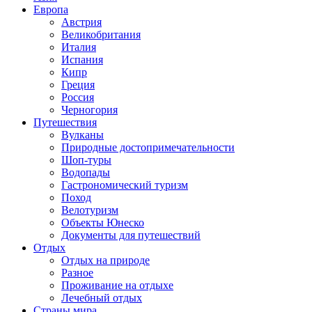
Европа
Австрия
Великобритания
Италия
Испания
Кипр
Греция
Россия
Черногория
Путешествия
Вулканы
Природные достопримечательности
Шоп-туры
Водопады
Гастрономический туризм
Поход
Велотуризм
Объекты Юнеско
Документы для путешествий
Отдых
Отдых на природе
Разное
Проживание на отдыхе
Лечебный отдых
Страны мира