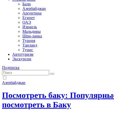
Бали
Азербайджан
Аргентина
Египет
ОАЭ
Израиль
Мальдивы
Шри-ланка
Турция
Таиланд
Тунис
Автотуризм
Экскурсии
Подписка
Азербайджан
Посмотреть баку: Популярные
посмотреть в Баку