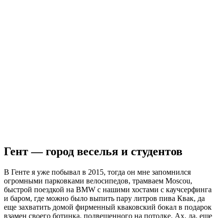
title=»» paginate=false subid=»» currency=»RUB»]
Самостоятельное путешествие в
Бельгию
Мы знаем все о планировании путешествий и готовы не
только организовать для вас идеальную самостоятельную
поездку в Бельгию, но и поделиться своими знаниями с вами.
Загляните в раздел «Как поехать по Европе самостоятельно»,
и вы убедитесь в том, что мы накопили множество ценной
информации по организации путешествий, которая будет
невероятно полезной для всех, кто собирается за границу.
В готовых идеях путешествий по Бельгии вы найдете
сведения о самых привлекательных с нашей точки зрения
местах и достопримечательностях в этой стране, с
фотографиями и актуальными ценами на жилье и билеты.
Также вы можете предварительно просчитать, во сколько
примерно вам обойдется поездка в Бельгию самостоятельно, с
помощью удобного калькулятора вверху странички. Это
поможет спланировать путешествие в соответствии с вашим
бюджетом и не допустить нежелательных затрат.
Бюджетный вариант: