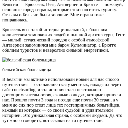
Бельгии — Брюссель, Гент, Антверпен и Брюгге — пожалуй,
основные города страны, которые стоит посетить туристу.
Отзывы о Бельгии были хорошие. Мне страна тоже
понравилась.
Брюссель весь такой интернациональный, с большим
количеством темнокожих людей и пышной архитектуры, Гент
— милый, студенческий городок с особой атмосферой,
Антверпен запомнился мне баром Кульминатор, а Брюгге
обилием туристов и невероятно сильной энергетикой.
бельгийская болельщица
В Бельгии мы активно использовали новый для нас способ
путешествия — останавливаться у местных, находя их через
сайт couchsurfing, и эта история стала не столько о
достопримечательностях, сколько о людях, которые приняли
нас. Прошло почти 3 года и позади еще почти 30 стран, а у
меня до сих пор стоят лица тех гостеприимных бельгийцев,
каждый из которых — со своей судьбой и удивительной
историей. Это уникальная страна, с особыми людьми. Да что
тут много говорить, вот ссылки на то путешествие: