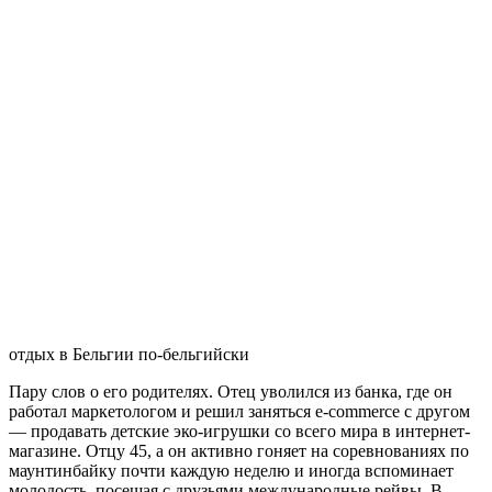
которые могут позволить себе попутешествовать и
почувствовать мир так просто, без жертв.
Гент — город веселья и студентов
В Генте я уже побывал в 2015, тогда он мне запомнился
огромными парковками велосипедов, трамваем Moscou,
быстрой поездкой на BMW с нашими хостами с каучсерфинга
и баром, где можно было выпить пару литров пива Квак, да
еще захватить домой фирменный кваковский бокал в подарок
взамен своего ботинка, подвешенного на потолке. Ах, да, еще
там есть маленький бульварчик красных фонарей. В общем, с
какой стороны не посмотри (лучше смотреть воочию со всех
сторон), он классный. Читай про Гент , не ленись!
Гент Бельгия
В этот раз мы на пару часов с Робби съездили в этот город
развеяться, т.е. освежить мои впечатления. Несмотря на то,
что он проучился в универе в Генте 4 года, он ни разу не был