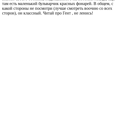
€
на человека
€
на вашу компанию
Средний комфорт:
€
на человека
€
на вашу компанию
Еще не определились с поездкой? Посмотрите идеи
путешествий с рассчитанным бюджетом на одного человека и
на компанию
430 евро на человека