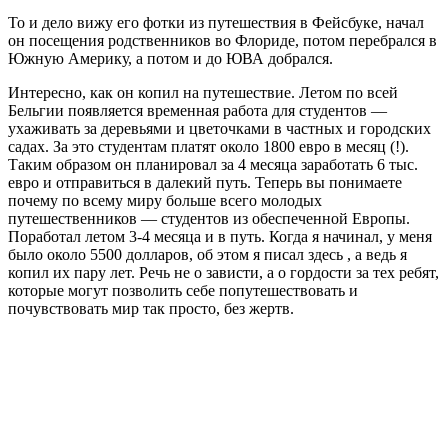
Если в баре Штруссе, в основном, были молодые ребята 25-40
лет, то на Вествлетерне основной контингент — это пожилые
пары и большие семьи. Свежайшее, недавно сваренное пиво
было обалденное, я рад, что попал сюда. Именно в Испании ,
Франции и Бельгии раскрылись все мои чаяния по поводу
путешествий в поисках напитков, как планировалось
изначально.
Еще одна смешная картинка
огромный козел у соседей Робби ростом с меня
Так что Бельгия — это однозначно история про людей и пиво.
Из Москвы или Питера в Бельгию будет лететь дороговато, а
вот из Таллина в Дюссельдорф легко прилететь на дешевом
raynair. Из Дюссельдорфа уже можно на автобусе доехать до
Брюсселя. Так что Бельгия — отличный вариант на длинные
выходные или на короткий отпуск.
[tp_cheapest_flights_shortcodes origin=TLL destination=BRU
title=»» paginate=false subid=»» currency=»RUB»]
[tp_cheapest_flights_shortcodes origin=MOW destination=BRU