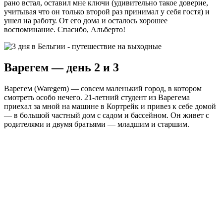
рано встал, оставил мне ключи (удивительно такое доверие,
учитывая что он только второй раз принимал у себя гостя) и
ушел на работу. От его дома и осталось хорошее
воспоминание. Спасибо, Альберто!
Варегем — день 2 и 3
Варегем (Waregem) — совсем маленький город, в котором
смотреть особо нечего. 21-летний студент из Варегема
приехал за мной на машине в Кортрейк и привез к себе домой
— в большой частный дом с садом и бассейном. Он живет с
родителями и двумя братьями — младшим и старшим.
В один из вечеров случился день рождения у его младшего
брата, мы устроили пикник в саду с ночным купанием в
бассейне и костром. Бассейн у них классный.
отдых в Бельгии
отдых в Бельгии по-
бельгийски