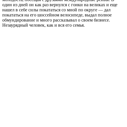
в кафедральном соборе города. Мы заглянули туда и
перекусили вкуснейшими бельгийскими вафлями. Первый
раз я попробовал их еще в Брюсселе , тогда они стоили по 1
евро за штуку — самая дешевая еда в Бельгии.
Гент в Бельгии
Я сразу обозначил Робби свой гастрономический круг
интересов в Бельгии, он учел мои интересы, мы захватили его
дредастого друга и съездили на 2 знаменитых пивоварни —
одну относительно крупную и знаменитую среди широкого
круга ценителей — аббатскую пивоварню Westvleteren, а
вторую — среди интересующимися крафтовым пивом — De
Struisse. Де Штруссе открывает свои двери для посетителей
только раз в неделю на 4 часа, поэтому я специально оказался
неподалеку в это время.
Крафтовая пивоварня Де Штруссе
Пивоварня открывается для посетителей только по субботам с
12 до 16. Пивовары варят по хитрым рецептурам, постоянно
экспериментируя с сортами.