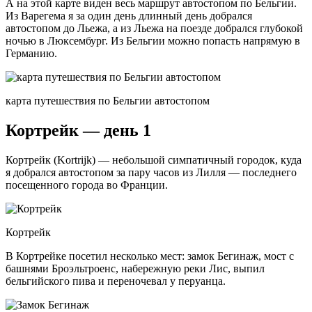
А на этой карте виден весь маршрут автостопом по Бельгии.
Из Варегема я за один день длинный день добрался
автостопом до Льежа, а из Льежа на поезде добрался глубокой
ночью в Люксембург. Из Бельгии можно попасть напрямую в
Германию.
карта путешествия по Бельгии автостопом
Кортрейк — день 1
Кортрейк (Kortrijk) — небольшой симпатичный городок, куда
я добрался автостопом за пару часов из Лилля — последнего
посещенного города во Франции.
Кортрейк
В Кортрейке посетил несколько мест: замок Бегинаж, мост с
башнями Броэльтроенс, набережную реки Лис, выпил
бельгийского пива и переночевал у перуанца.