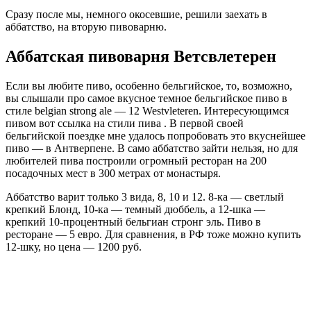
Самолетом
Простейший способ добраться до Брюсселя из России — это,
конечно, на самолете, хотя зачастую этот город включен во
множество автобусных туров и туристических маршрутов. Но
так как автобусные туры и чартерные рейсы — вещи
вариативные и не всегда постоянные, то стоит в первую
очередь говорить о регулярных рейсах.
Всего рядом с бельгийской столицей расположено два
международных аэропорта — это самый крупный Брюссель-
Завентем (Международный аэропорт Брюсселя) в 12
километрах к северо-востоку от города и Брюссель-
Шарлеруав городе Шарлеруа, что в 50 километрах южнее
самого Брюсселя. Прямые рейсы из Международного
аэропорта Брюсселя в Москву осуществляют компании
«Аэрофлот» (в Шереметьево) и Brussels Airlines (в
Домодедово). Из аэропорта до города можно добраться на
автобусе 12 или 21 (в ночное время), а также на электричке,
которая за 20 минут может доставить пассажира прямо до
Центрального вокзала бельгийской столицы.
Как уже говорилось выше, прямые рейсы из Москвы в
Брюссель есть у авиакомпаний «Аэрофлот» и «Brussels
Airlines». Однако жителям других городов имеет смысл