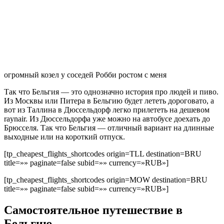
и Лондон через туннель пол Ла-Маншем. Оба пути проходят
через французский Лилль. Стоимость билета в Лондон и
обратно составляет минимум 100 евро.
В ключевые французские города, а также до небольших
городков по пути, доставляют скоростные поезда сразу
нескольких перевозчиков — TGV, Thalys и EuroCity.
С немецкими городами Брюссель связан компаниями ICE и
Thalys, с голландскими — Thalys и поездами InterCity, со
швейцарскими Цюрихом и Базелем — поездами EuroCity, а с
австрийскими горнолыжными курортами — Treski.
В скором времени планируется запуск высокоскоростного
поезда Fyra между Брюсселем и Амстердамом, время в пути
которого составит всего 1 час 46 минут.
Автомобилем
На автомобиле в Брюссель можно попасть по семи основным
магистралям, которые затем в городе перетекают в главные и
второстепенные улицы. Среди них — общеевропейские
трассы E40, E411 и E19 и шоссе A12 и A201. Брюссель
наподобие Москвы окружен тремя транспортными кольцами
— крупнейшей кольцевой дорогой R0 («Брюссельское