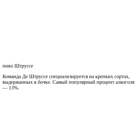
Публичная оферта
Бельгия
Бельгия — маленькая европейская страна, находящаяся между
Нидерландами с севера, Германией на востоке, Францией и
Люксембургом на юге и западе, от Великобритании ее
отделяет узкая полоса Северного моря. Здесь находится центр
пересечения политических и финансовых интересов, а также
столица всего Евросоюза — Брюссель. Бельгия —
высокоразвитая и урбанизированная страна с крупными