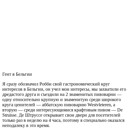
культуру страны изнутри.
Например, зачастую традиционная программа от
туроператоров предполагает посещение Брюсселя и Брюгге, а
множество других прекрасных мест остается в стороне.
Отправившись в самостоятельную поездку в Бельгию, вы
сможете увидеть Гент с его графскими замками, Фламандской
оперой и собором Святого Бавона, а также заглянуть в музей
создателя легендарного инспектора Мэгре писателя Ж.
Сименона в Льеже.
Не ограничиваясь инструкциями гида, вы выделите
достаточное время на шоппинг в знаменитых бутиках
Антверпена или посиделки в кондитерской с дегустацией
вкуснейшего бельгийского шоколада. Ведь это ваш отпуск в
Бельгии, и вы вправе решать, как его проводить 🙂
Вам будет интересно
Кашкайш, Португалия:
достопримечательности, пляжи и погода
Как самостоятельно поехать в
Бельгию