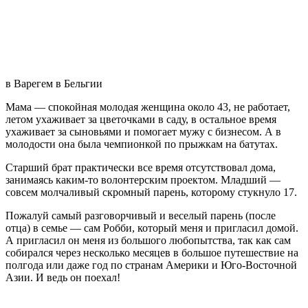
пивоварня Де Штруссе
пивоварня Де Штруссе
В баре на кране можно попробовать до 30 сортов (!) пива за 1
евро за маленький бокал и 2 за большой.
пиво Штруссе
Команда Де Штруссе специализируется на крепких сортах,
выдержанных в бочке. Самый популярный процент алкоголя
— 13%.
пиво Штруссе Бельгия
Это мощнейшие имперские стауты и портеры с долгосрочной
выдержкой в бочке из виски, коньяка и хереса. И все это
можно попробовать за 70 с небольшим рублей за бокал. В
общем-то, это пивной рай.
Де Штруссе