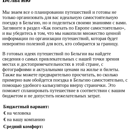
кольцо»), а также Большим и Малым дорожными кольцами.
Одной из особенностей брюссельской транспортной системы
является наличие огромного числа перенесенных под землю
дорог, так что сегодня в городе можно проехать через целые
подземные перекрестки.
Автобусом
Два крупнейших автовокзала Брюсселя расположены у
Северного и Южного железнодорожных вокзалов.
Региональные автобусы отправляются в Валлонию (компания
TEC) и Фландрию (компания De Lijn). Международные
автобусные рейсы обслуживаются крупными компаниями
Eurolines и Ecolines. Причем автобусами компании Ecolines до
Брюсселя можно добраться непосредственно с Рижского
вокзала в Москве. Правда, такое путешествие автоматически
означает множество пересадок и немалые финансовые траты.
Климат и погода в Бельгии
+6
+6
+4
+6