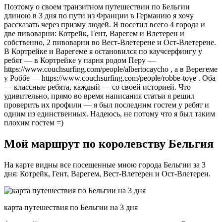
Поэтому о своем транзитном путешествии по Бельгии
длиною в 3 дня по пути из Франции в Германию я хочу
рассказать через призму людей. Я посетил всего 4 города и
две пивоварни: Котрейк, Гент, Варегем и Влетерен и
собственно, 2 пивоварни во Вест-Влетерене и Ост-Влетерене.
В Кортрейке и Варегеме я остановился по каучсерфингу у
ребят — в Кортрейке у парня родом Перу —
https://www.couchsurfing.com/people/albertocaycho , а в Верегеме
у Роббе — https://www.couchsurfing.com/people/robbe-toye . Оба
— классные ребята, каждый — со своей историей. Что
удивительно, прямо во время написания статьи я решил
проверить их профили — я был последним гостем у ребят и
одним из единственных. Надеюсь, не потому что я был таким
плохим гостем =)
Мой маршрут по королевству Бельгия
На карте видны все посещенные мною города Бельгии за 3
дня: Котрейк, Гент, Варегем, Вест-Влетерен и Ост-Влетерен.
карта путешествия по Бельгии на 3 дня