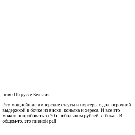
городами, морскими портами международного значения,
переплетенная железными и автомобильными дорогами.
Страна, которая до сих пор хранит вековые народные
традиции и обычаи. Страна музеев, кружев, шоколада и пива,
а памятники старины и прочие достопримечательности
Бельгии известны на весь мир.
История Бельгии берет свое начало со времен, когда здешние
земли, север Галлии, заселяли древние племена белгов
кельтского происхождения. Юлий Цезарь, захвативший эту
территорию, назвал ее Галлия Белгика, и долгое время она
была во владениях Римской Империи, оставившей большое
наследие в культуре и архитектуре современной Бельгии. С
тех пор Бельгия пережила разные периоды и разных
правителей.
Официально королевство Бельгия было провозглашено в 1830
году. А в 1831 году всеми европейскими державами, кроме
Нидерландов, королевство было объявлено «независимым и
вечно нейтральным государством». В 1839 году Нидерланды
также признали Бельгию независимым государством. В
качестве государственного устройства в стране была выбрана
конституционная монархия.
Как уже говорилось выше, Брюссель является не только