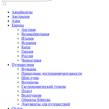
Авиабилеты
Австралия
Азия
Европа
Австрия
Великобритания
Италия
Испания
Кипр
Греция
Россия
Черногория
Путешествия
Вулканы
Природные достопримечательности
Шоп-туры
Водопады
Гастрономический туризм
Поход
Велотуризм
Объекты Юнеско
Документы для путешествий
Отдых