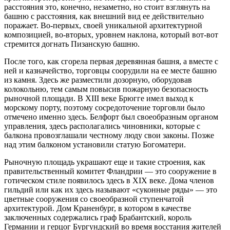
расстояния это, конечно, незаметно, но стоит взглянуть на
башню с расстояния, как внешний вид ее действительно
поражает. Во-первых, своей уникальной архитектурной
композицией, во-вторых, уровнем наклона, который вот-вот
стремится догнать Пизанскую башню.
После того, как сгорела первая деревянная башня, а вместе с
ней и казначейство, торговцы соорудили на ее месте башню
из камня. Здесь же разместили дозорную, оборудовав
колокольню, тем самым повысив пожарную безопасность
рыночной площади. В XIII веке Брюгге имел выход к
морскому порту, поэтому сосредоточение торговли было
отмечено именно здесь. Белфорт был своеобразным органом
управления, здесь располагались чиновники, которые с
балкона провозглашали честному люду свои законы. Позже
над этим балконом установили статую Богоматери.
Рыночную площадь украшают еще и такие строения, как
правительственный комитет Фландрии — это сооружение в
готическом стиле появилось здесь в XIX веке. Дома членов
гильдий или как их здесь называют «суконные ряды» — это
цветные сооружения со своеобразной ступенчатой
архитектурой. Дом Краненбург, в котором в качестве
заключенных содержались граф Брабантский, король
Германии и герцог Бургундский во время восстания жителей