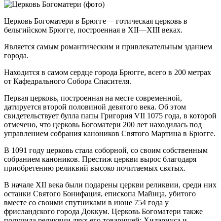
Церковь Богоматери в Брюгге— готическая церковь в
бельгийском Брюгге, построенная в XII—XIII веках.
Является самым романтическим и привлекательным зданием
города.
Находится в самом сердце города Брюгге, всего в 200 метрах
от Кафедрального Собора Спасителя.
Первая церковь, построенная на месте современной,
датируется второй половиной девятого века. Об этом
свидетельствует булла папы Григория VII 1075 года, в которой
отмечено, что церковь Богоматери 200 лет находилась под
управлением собрания каноников Святого Мартина в Брюгге.
В 1091 году церковь стала соборной, со своим собственным
собранием каноников. Престиж церкви вырос благодаря
приобретению реликвий высоко почитаемых святых.
В начале XII века были подарены церкви реликвии, среди них
останки Святого Бонифация, епископа Майнца, убитого
вместе со своими спутниками в июне 754 года у
фрисландского города Доккум. Церковь Богоматери также
получила реликвии двух его товарищей: Хилариуса и