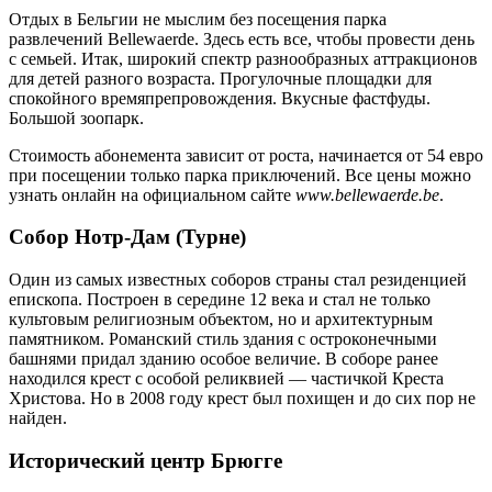
Отдых в Бельгии не мыслим без посещения парка
развлечений Bellewaerde. Здесь есть все, чтобы провести день
с семьей. Итак, широкий спектр разнообразных аттракционов
для детей разного возраста. Прогулочные площадки для
спокойного времяпрепровождения. Вкусные фастфуды.
Большой зоопарк.
Стоимость абонемента зависит от роста, начинается от 54 евро
при посещении только парка приключений. Все цены можно
узнать онлайн на официальном сайте
www.bellewaerde.be
.
Собор Нотр-Дам (Турне)
Один из самых известных соборов страны стал резиденцией
епископа. Построен в середине 12 века и стал не только
культовым религиозным объектом, но и архитектурным
памятником. Романский стиль здания с остроконечными
башнями придал зданию особое величие. В соборе ранее
находился крест с особой реликвией — частичкой Креста
Христова. Но в 2008 году крест был похищен и до сих пор не
найден.
Исторический центр Брюгге