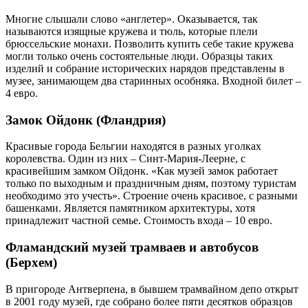
Многие слышали слово «англетер». Оказывается, так
называются изящные кружева и тюль, которые плели
брюссельские монахи. Позволить купить себе такие кружева
могли только очень состоятельные люди. Образцы таких
изделий и собрание исторических нарядов представлены в
музее, занимающем два старинных особняка. Входной билет –
4 евро.
Замок Ойдонк (Фландрия)
Красивые города Бельгии находятся в разных уголках
королевства. Один из них – Синт-Мария-Леерне, с
красивейшим замком Ойдонк. «Как музей замок работает
только по выходным и праздничным дням, поэтому туристам
необходимо это учесть». Строение очень красивое, с разными
башенками. Является памятником архитектуры, хотя
принадлежит частной семье. Стоимость входа – 10 евро.
Фламандский музей трамваев и автобусов
(Берхем)
В пригороде Антверпена, в бывшем трамвайном депо открыт
в 2001 году музей, где собрано более пяти десятков образцов