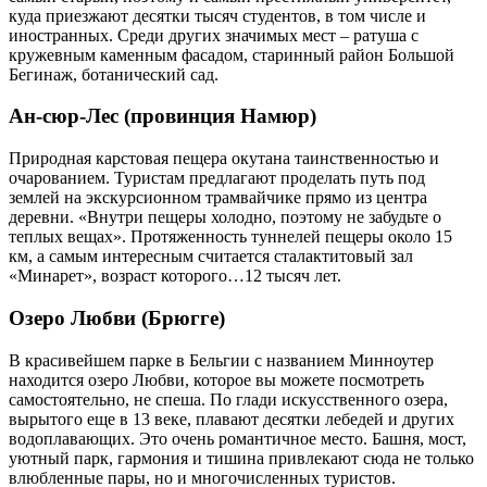
куда приезжают десятки тысяч студентов, в том числе и
иностранных. Среди других значимых мест – ратуша с
кружевным каменным фасадом, старинный район Большой
Бегинаж, ботанический сад.
Ан-сюр-Лес (провинция Намюр)
Природная карстовая пещера окутана таинственностью и
очарованием. Туристам предлагают проделать путь под
землей на экскурсионном трамвайчике прямо из центра
деревни. «Внутри пещеры холодно, поэтому не забудьте о
теплых вещах». Протяженность туннелей пещеры около 15
км, а самым интересным считается сталактитовый зал
«Минарет», возраст которого…12 тысяч лет.
Озеро Любви (Брюгге)
В красивейшем парке в Бельгии с названием Минноутер
находится озеро Любви, которое вы можете посмотреть
самостоятельно, не спеша. По глади искусственного озера,
вырытого еще в 13 веке, плавают десятки лебедей и других
водоплавающих. Это очень романтичное место. Башня, мост,
уютный парк, гармония и тишина привлекают сюда не только
влюбленные пары, но и многочисленных туристов.