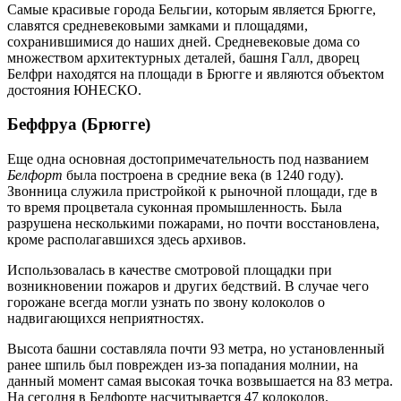
Самые красивые города Бельгии, которым является Брюгге,
славятся средневековыми замками и площадями,
сохранившимися до наших дней. Средневековые дома со
множеством архитектурных деталей, башня Галл, дворец
Белфри находятся на площади в Брюгге и являются объектом
достояния ЮНЕСКО.
Беффруа (Брюгге)
Еще одна основная достопримечательность под названием
Белфорт
была построена в средние века (в 1240 году).
Звонница служила пристройкой к рыночной площади, где в
то время процветала суконная промышленность. Была
разрушена несколькими пожарами, но почти восстановлена,
кроме располагавшихся здесь архивов.
Использовалась в качестве смотровой площадки при
возникновении пожаров и других бедствий. В случае чего
горожане всегда могли узнать по звону колоколов о
надвигающихся неприятностях.
Высота башни составляла почти 93 метра, но установленный
ранее шпиль был поврежден из-за попадания молнии, на
данный момент самая высокая точка возвышается на 83 метра.
На сегодня в Белфорте насчитывается 47 колоколов.