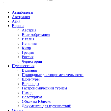
Авиабилеты
Австралия
Азия
Европа
Австрия
Великобритания
Италия
Испания
Кипр
Греция
Россия
Черногория
Путешествия
Вулканы
Природные достопримечательности
Шоп-туры
Водопады
Гастрономический туризм
Поход
Велотуризм
Объекты Юнеско
Документы для путешествий
Отдых