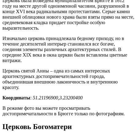
Церковь была возведена муниципалитетом Брюгге в 1612
году на месте другой одноименной часовни, разрушенной в
конце XVI века радикальными протестантами. Серые камни
внешней облицовки нового храма были взяты прямо на месте,
средневековая кладка придает постройке особую
выразительность.
Изначально церковь принадлежала бедному приходу, но в
течение десятилетий интерьер становился все богаче,
соединяя элементы различных архитектурных стилей. В
середине XIX века в окна церкви были вставлены цветные
витражи.
Церковь святой Анны – одна из самых интересных
архитектурных достопримечательностей города,
объединившая внешнюю лаконичность и внутреннюю
красоту.
Координаты
:
51.21196900,3.23200400
В режиме фото вы можете просматривать
достопримечатальности в Брюгге только по фотографиям.
Церковь Богоматери