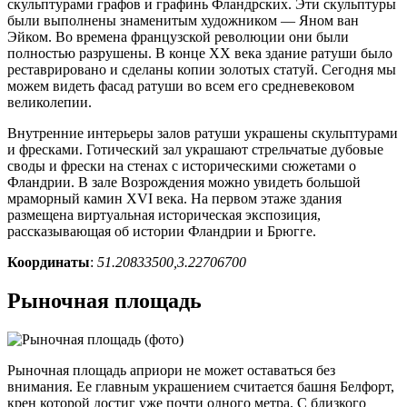
скульптурами графов и графинь Фландрских. Эти скульптуры
были выполнены знаменитым художником — Яном ван
Эйком. Во времена французской революции они были
полностью разрушены. В конце XX века здание ратуши было
реставрировано и сделаны копии золотых статуй. Сегодня мы
можем видеть фасад ратуши во всем его средневековом
великолепии.
Внутренние интерьеры залов ратуши украшены скульптурами
и фресками. Готический зал украшают стрельчатые дубовые
своды и фрески на стенах с историческими сюжетами о
Фландрии. В зале Возрождения можно увидеть большой
мраморный камин XVI века. На первом этаже здания
размещена виртуальная историческая экспозиция,
рассказывающая об истории Фландрии и Брюгге.
Координаты
:
51.20833500,3.22706700
Рыночная площадь
Рыночная площадь априори не может оставаться без
внимания. Ее главным украшением считается башня Белфорт,
крен которой достиг уже почти одного метра. С близкого