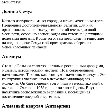
этой статуи.
Долина Семуа
Кого-то из туристов манят города, а кто-то хочет посмотреть
Природные достопримечательности Бельгии. Для них
организованы пешие экскурсии по этой очень красивой
местности, особенно весной, когда она устелена цветущими
полевыми цветами. Кроме того, вам предложат путешествие
на лодке по реке Семуа с обзором красивых берегов и не
менее красочных пейзажей.
Атомиум
Столица Бельгии славится не только роскошными дворцами,
музеями, историческими местами. Но и современными
памятниками. Такими, как атомиум – памятник молекуле. Это
конструкция увеличенной в несколько миллиард раз
молекулы. Он был возведен всего лишь на несколько дней к
выставке «Экспо» в 1958 г., но стоит по сей день. Внутри
памятника расположилась экспозиция, посвященная
достижениям ядерной энергетики.
Алмазный квартал (Антверпен)