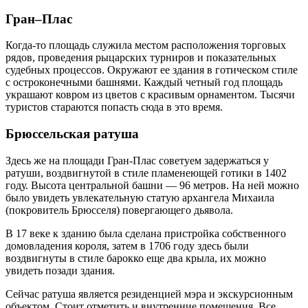
Гран–Плас
Когда-то площадь служила местом расположения торговых
рядов, проведения рыцарских турниров и показательных
судебных процессов. Окружают ее здания в готическом стиле
с остроконечными башнями. Каждый четный год площадь
украшают ковром из цветов с красивым орнаментом. Тысячи
туристов стараются попасть сюда в это время.
Брюссельская ратуша
Здесь же на площади Гран-Плас советуем задержаться у
ратуши, воздвигнутой в стиле пламенеющей готики в 1402
году. Высота центральной башни — 96 метров. На ней можно
было увидеть увлекательную статую архангела Михаила
(покровитель Брюсселя) повергающего дьявола.
В 17 веке к зданию была сделана пристройка собственного
домовладения короля, затем в 1706 году здесь были
воздвигнуты в стиле барокко еще два крыла, их можно
увидеть позади здания.
Сейчас ратуша является резиденцией мэра и экскурсионным
объектом. Стоит отметить и внутренние помещения. Все