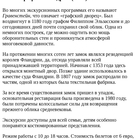
Во многих экскурсионных программах его называют
Гравенстейн
, что означает «графский дворец». Был
воздвигнут в 1180 году графом Филиппом Эльзасским и до
сегодняшних дней почти сохранил свой облик. Одна из
немногих построек, где можно ощутить всю мощь
оборонительных стен и проникнуться атмосферой
многовековой давности.
На протяжении многих сотен лет замок являлся резиденцией
королев Фландрии, да, отсюда управляли всей
принадлежавшей территорией. Начиная с 1353 года здесь
открылся монетный двор. Позже здание использовалось в
качестве суда Фландрии. В 1807 году замок распродали по
частям, одной из которых была текстильная фабрика.
За все время существования замок пришел в упадок,
основательная реставрация была произведена в 1980 году,
были потрачены колоссальные силы для возвращения
прежнего облика средневековья.
Экскурсии доступны для всей семьи, детям особенно
понравятся костюмированные представления.
Режим работы с 10 до 18 часов. Стоимость билетов от 6 евро,