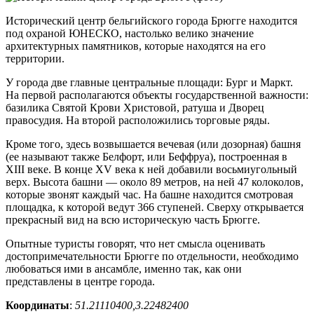
Исторический центр бельгийского города Брюгге находится
под охраной ЮНЕСКО, настолько велико значение
архитектурных памятников, которые находятся на его
территории.
У города две главные центральные площади: Бург и Маркт.
На первой располагаются объекты государственной важности:
базилика Святой Крови Христовой, ратуша и Дворец
правосудия. На второй расположились торговые ряды.
Кроме того, здесь возвышается вечевая (или дозорная) башня
(ее называют также Белфорт, или Беффруа), построенная в
XIII веке. В конце XV века к ней добавили восьмиугольный
верх. Высота башни — около 89 метров, на ней 47 колоколов,
которые звонят каждый час. На башне находится смотровая
площадка, к которой ведут 366 ступеней. Сверху открывается
прекрасный вид на всю историческую часть Брюгге.
Опытные туристы говорят, что нет смысла оценивать
достопримечательности Брюгге по отдельности, необходимо
любоваться ими в ансамбле, именно так, как они
представлены в центре города.
Координаты
:
51.21110400,3.22482400