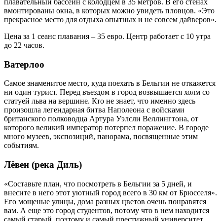
плавательный бассейн с колодцем в 35 метров. В его стенах
вмонтированы окна, в которых можно увидеть пловцов. «Это
прекрасное место для отдыха опытных и не совсем дайверов».
Цена за 1 сеанс плавания – 35 евро. Центр работает с 10 утра
до 22 часов.
Ватерлоо
Самое знаменитое место, куда поехать в Бельгии не откажется
ни один турист. Перед въездом в город возвышается холм со
статуей льва на вершине. Кто не знает, что именно здесь
произошла легендарная битва Наполеона с войсками
британского полководца Артура Уэлсли Веллингтона, от
которого великий император потерпел поражение. В городе
много музеев, экспозиций, панорама, посвященные этим
событиям.
Лёвен (река Диль)
«Составьте план, что посмотреть в Бельгии за 5 дней, и
внесите в него этот уютный город всего в 30 км от Брюсселя».
Его мощеные улицы, дома разных цветов очень понравятся
вам. А еще это город студентов, потому что в нем находится
самый старый, поэтому и самый престижный университет,