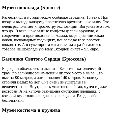
Музей шоколада (Брюгге)
Разместился в историческом особняке середины 15 века. При
входе и выходе каждому посетителю вручают шоколадку. Это
очень располагает к просмотру экспозиции. Вы узнаете о том,
что до 19 века шоколадные конфеты делали вручную, о
современном производстве шоколада, выращивании какао-
бобов, шоколадных традициях, понаблюдаете за работой
шоколатье. А в сувенирном магазине глаза разбегаются от
товаров на шоколадную тему. Входной билет – 9,5 евро.
Базилика Святого Сердца (Брюссель)
Еще один объект, чем знаменита Бельгия – католический
храм, по величине занимающий шестое место в мире. Его
высота 90 метров, а длина здания 140 метров. Базилику
строили целых 65 лет. Она очень внушительна и
величественна. Внутри есть молитвенный зал, музеи и даже
ресторан. А на куполе размещена смотровая площадка, с
которой вся столица видна, как на ладони. Вход в собор
бесплатный.
Музей костюма и кружева